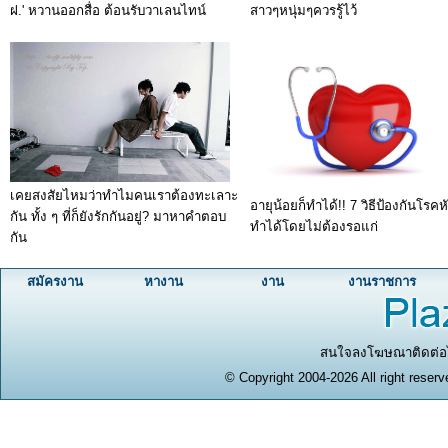
ฝ.' หวานออกสื่อ ต้อนรับวาเลนไทน์
สาวๆหนุ่มๆควรรู้ไว้
เคยสงสัยไหมว่าทำไมคนเราต้องทะเลาะ
อายุน้อยก็ทำได้!! 7 วิธีป้องกันโรคหั
กัน ทั้ง ๆ ที่ก็ยังรักกันอยู่? มาหาคำตอบ
ทำได้โดยไม่ต้องรอแก่
กัน
สมัครงาน
หางาน
งาน
งานราชการ
สนใจลงโฆษณาติดต่อได
© Copyright 2004-2026 All right reserv