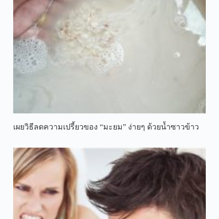
เผยวิธีลดความเปรี้ยวของ “มะยม” ง่ายๆ ด้วยน้ำซาวข้าว