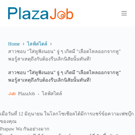
S
k
i
p
t
o
c
o
Home
ไลฟ์สไตล์
n
สาวชอบ "ใส่หูฟังนอน" จู่ ๆ เกิดมี "เลือดไหลออกจากหู"
t
พอรู้สาเหตุถึงกับต้องรีบเลิกนิสัยนั้นทันที!
e
n
t
สาวชอบ “ใส่หูฟังนอน” จู่ ๆ เกิดมี “เลือดไหลออกจากหู”
พอรู้สาเหตุถึงกับต้องรีบเลิกนิสัยนั้นทันที!
PlazaJob
ไลฟ์สไตล์
เมื่อวันที่ 12 มิถุนายน ในโลกโซเชียลได้มีการแชร์ข้อความเฟซบุ๊ก
ของคุณ
Prapaw Wa กันอย่างมาก