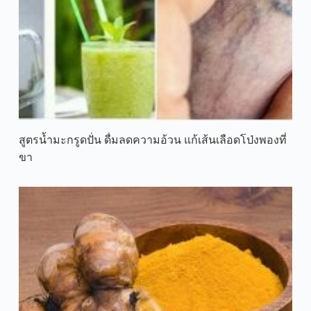
สูตรน้ำมะกรูดปั่น ดื่มลดความอ้วน แก้เส้นเลือดโป่งพองที่
ขา