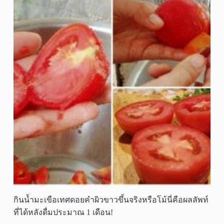
กินน้ำมะเขือเทศดอยคำผิวขาวขึ้นจริงหรือโม้นี่คือผลลัพท์
ที่ได้หลังดื่มประมาณ 1 เดือน!