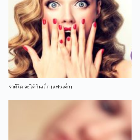
ราศีใด จะได้กินเด็ก (แฟนเด็ก)