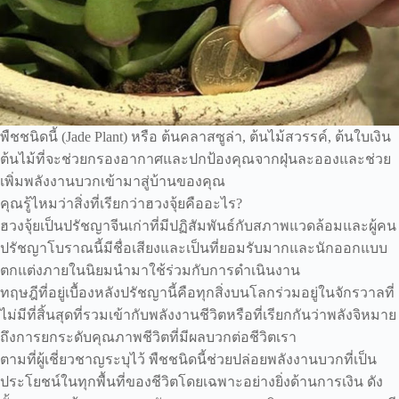
พืชชนิดนี้ (Jade Plant) หรือ ต้นคลาสซูล่า, ต้นไม้สวรรค์, ต้นใบเงิน
ต้นไม้ที่จะช่วยกรองอากาศและปกป้องคุณจากฝุ่นละอองและช่วย
เพิ่มพลังงานบวกเข้ามาสู่บ้านของคุณ
คุณรู้ไหมว่าสิ่งที่เรียกว่าฮวงจุ้ยคืออะไร?
ฮวงจุ้ยเป็นปรัชญาจีนเก่าที่มีปฏิสัมพันธ์กับสภาพแวดล้อมและผู้คน
ปรัชญาโบราณนี้มีชื่อเสียงและเป็นที่ยอมรับมากและนักออกแบบ
ตกแต่งภายในนิยมนำมาใช้ร่วมกับการดำเนินงาน
ทฤษฎีที่อยู่เบื้องหลังปรัชญานี้คือทุกสิ่งบนโลกร่วมอยู่ในจักรวาลที่
ไม่มีที่สิ้นสุดที่รวมเข้ากับพลังงานชีวิตหรือที่เรียกกันว่าพลังจิหมาย
ถึงการยกระดับคุณภาพชีวิตที่มีผลบวกต่อชีวิตเรา
ตามที่ผู้เชี่ยวชาญระบุไว้ พืชชนิดนี้ช่วยปล่อยพลังงานบวกที่เป็น
ประโยชน์ในทุกพื้นที่ของชีวิตโดยเฉพาะอย่างยิ่งด้านการเงิน ดัง