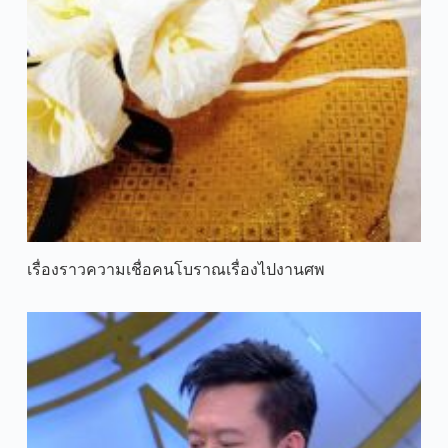
เรื่องราวความเชื่อคนโบราณเรื่องไปงานศพ