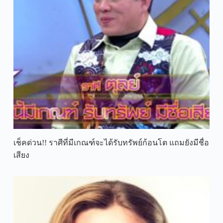
เช็คด่วน!! ราศีที่มีเกณฑ์จะได้รับทรัพย์ก้อนโต แถมยังมีชื่อ
เสียง