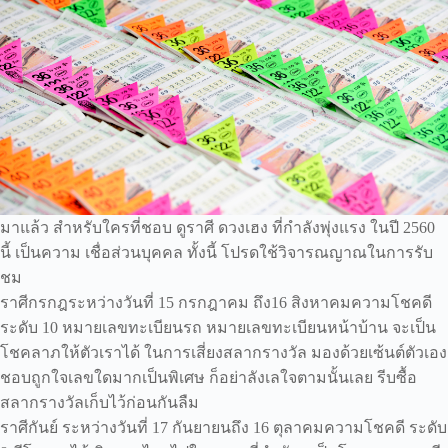
มาแล้ว สำหรับใครที่ชอบ ดูราศี ดวงเฮง ที่กำลังพุ่งแรง ในปี 2560
นี้ เป็นความ เชื่อส่วนบุคคล ทั้งนี้ โปรดใช้วิจารณญาณในการรับ
ชม
ราศีกรกฎระหว่างวันที่ 15 กรกฎาคม ถึง16 สิงหาคมความโชคดี
ระดับ 10 หมายเลขทะเบียนรถ หมายเลขทะเบียนหน้าบ้าน จะเป็น
โชคลาภให้ตัวเราได้ ในการเสี่ยงสลากรางวัล มองด้วยเซ้นต์ตัวเอง
ชอบถูกใจเลขใดมากเป็นพิเศษ ก็อย่าลังเลใจตามนั้นเลย รีบซื้อ
สลากรางวัลเก็บไว้ก่อนกันลืม
ราศีกันย์ ระหว่างวันที่ 17 กันยายนถึง 16 ตุลาคมความโชคดี ระดับ