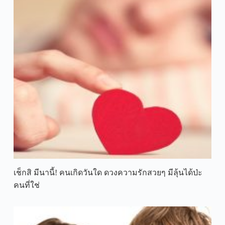
เช็กสิ มีนานี้! คนเกิดวันใด ดวงความรักสวยๆ มีลุ้นได้ป่ะ
คนที่ใช่