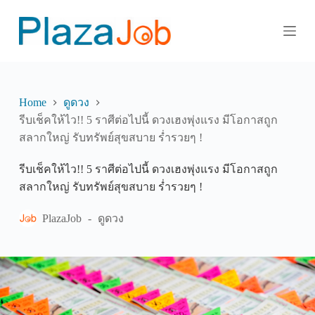
S
k
i
p
t
o
c
o
Home
ดูดวง
n
รีบเช็คให้ไว!! 5 ราศีต่อไปนี้ ดวงเฮงพุ่งแรง มีโอกาสถูก
t
สลากใหญ่ รับทรัพย์สุขสบาย ร่ำรวยๆ !
e
n
t
รีบเช็คให้ไว!! 5 ราศีต่อไปนี้ ดวงเฮงพุ่งแรง มีโอกาสถูก
สลากใหญ่ รับทรัพย์สุขสบาย ร่ำรวยๆ !
PlazaJob
ดูดวง