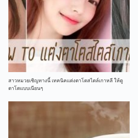
สาวหมวยเชิญทางนี้ เทคนิคแต่งตาโตสไตล์เกาหลี ให้ดู
ตาโตแบบเนียนๆ