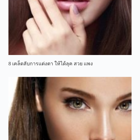
8 เคล็ดลับการแต่งตา ให้ได้ลุค สวย แพง