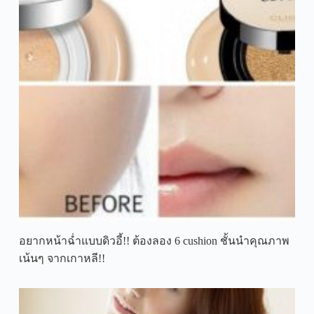
อยากหน้าฉ่ำแบบดิวอี้!! ต้องลอง 6 cushion ชั้นนำคุณภาพ
เน้นๆ จากเกาหลี!!