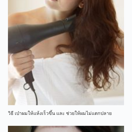
วิธี เป่าผมให้แห้งเร็วขึ้น และ ช่วยให้ผมไม่แตกปลาย