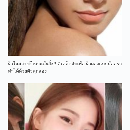
ผิวใสสว่างจ๊าน่าแต๊ะอั๋ง!! 7 เคล็ดลับเพื่อ ผิวผ่องแบบมีออร่า
ทำได้ด้วยตัวคุณเอง