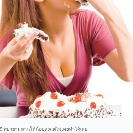
5.พยายามทานให้น้อยลงแต่ไม่เคยทำได้เลย