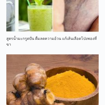
สูตรน้ำมะกรูดปั่น ดื่มลดความอ้วน แก้เส้นเลือดโป่งพองที่
ขา