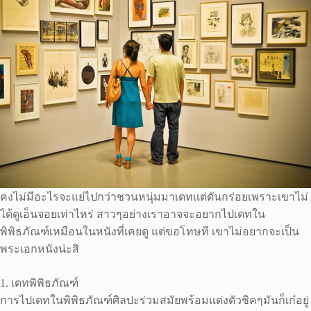
คงไม่มีอะไรจะแย่ไปกว่าชวนหนุ่มมาเดทแต่ดันกร่อยเพราะเขาไม่
ได้ดูเอ็นจอยเท่าไหร่ สาวๆอย่างเราอาจจะอยากไปเดทใน
พิพิธภัณฑ์เหมือนในหนังที่เคยดู แต่ขอโทษที เขาไม่อยากจะเป็น
พระเอกหนังน่ะสิ
1. เดทพิพิธภัณฑ์
การไปเดทในพิพิธภัณฑ์ศิลปะร่วมสมัยพร้อมแต่งตัวชิคๆมันก็เก๋อยู่