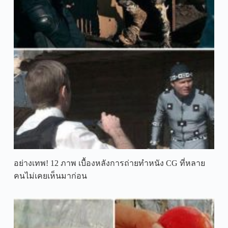
อย่างเทพ! 12 ภาพ เบื้องหลังการถ่ายทำหนัง CG ที่หลาย
คนไม่เคยเห็นมาก่อน