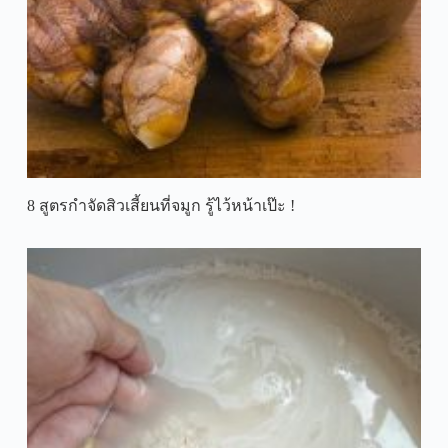
8 สูตรกำจัดสิวเสี้ยนที่จมูก รู้ไว้หน้าเป๊ะ !