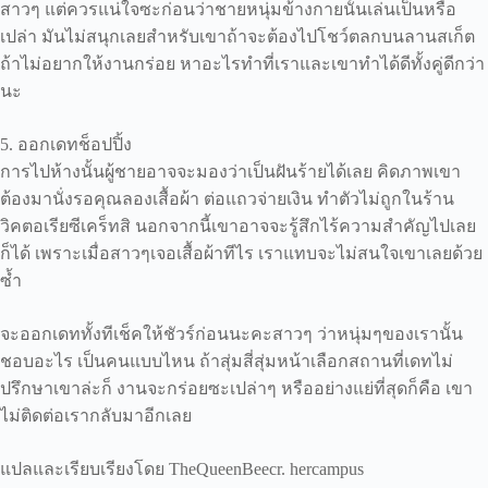
สาวๆ แต่ควรแน่ใจซะก่อนว่าชายหนุ่มข้างกายนั้นเล่นเป็นหรือ
เปล่า มันไม่สนุกเลยสำหรับเขาถ้าจะต้องไปโชว์ตลกบนลานสเก็ต
ถ้าไม่อยากให้งานกร่อย หาอะไรทำที่เราและเขาทำได้ดีทั้งคู่ดีกว่า
นะ
5. ออกเดทช็อปปิ้ง
การไปห้างนั้นผู้ชายอาจจะมองว่าเป็นฝันร้ายได้เลย คิดภาพเขา
ต้องมานั่งรอคุณลองเสื้อผ้า ต่อแถวจ่ายเงิน ทำตัวไม่ถูกในร้าน
วิคตอเรียซีเคร็ทสิ นอกจากนี้เขาอาจจะรู้สึกไร้ความสำคัญไปเลย
ก็ได้ เพราะเมื่อสาวๆเจอเสื้อผ้าทีไร เราแทบจะไม่สนใจเขาเลยด้วย
ซ้ำ
จะออกเดททั้งทีเช็คให้ชัวร์ก่อนนะคะสาวๆ ว่าหนุ่มๆของเรานั้น
ชอบอะไร เป็นคนแบบไหน ถ้าสุ่มสี่สุ่มหน้าเลือกสถานที่เดทไม่
ปรึกษาเขาล่ะก็ งานจะกร่อยซะเปล่าๆ หรืออย่างแย่ที่สุดก็คือ เขา
ไม่ติดต่อเรากลับมาอีกเลย
แปลและเรียบเรียงโดย TheQueenBeecr. hercampus