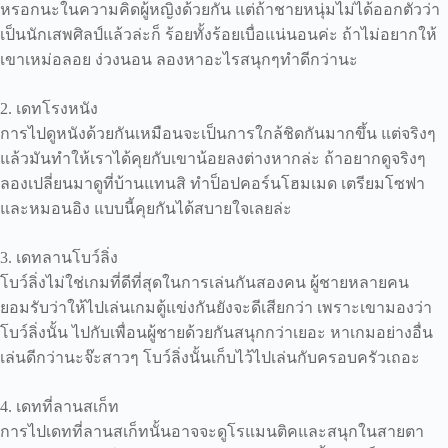
หรอกนะในความคิดผู้หญิงด้วยกัน แต่ถ้าชายหนุ่มไม่ได้ออกตัวว่า
เป็นนักเสพศิลป์แล้วล่ะก็ ร้อยทั้งร้อยเบื่อแน่นอนค่ะ ถ้าไม่อยากให้
เขาเหม่อลอย ง่วงนอน ลองหาอะไรสนุกๆทำดีกว่านะ
2. เดทโรงหนัง
การไปดูหนังด้วยกันเหมือนจะเป็นการใกล้ชิดกันมากขึ้น แต่จริงๆ
แล้วมันทำให้เราได้คุยกับเขาน้อยลงต่างหากล่ะ ถ้าอยากดูจริงๆ
ลองเปลี่ยนมาดูที่บ้านแทนสิ ทำป็อปคอร์นโฮมเมด เตรียมโซฟา
และหมอนอิง แบบนี้คุยกันได้สบายใจเลยล่ะ
3. เดทลานโบว์ลิ่ง
โบว์ลิ่งไม่ใช่เกมที่ดีที่สุดในการเล่นกันสองคน ผู้ชายหลายคน
ยอมรับว่าให้ไปเล่นเกมตู้แข่งกันยังจะดีเสียกว่า เพราะเขามองว่า
โบว์ลิ่งนั้น ไปกับเพื่อนผู้ชายด้วยกันสนุกกว่าเยอะ หาเกมอย่างอื่น
เล่นดีกว่านะจ๊ะสาวๆ โบว์ลิ่งนั้นเก็บไว้ไปเล่นกับครอบครัวเถอะ
4. เดทที่ลานสเก็ท
การไปเดทที่ลานสเก็ทนั้นอาจจะดูโรแมนติคและสนุกในสายตา