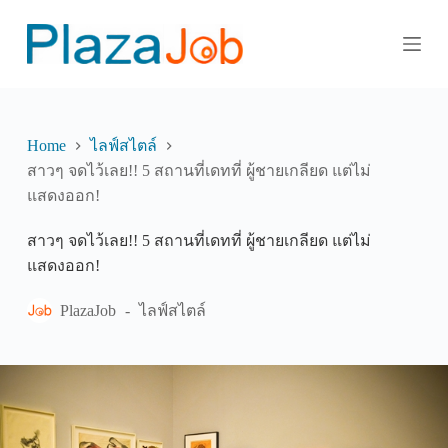
S
k
i
p
t
o
c
o
Home
ไลฟ์สไตล์
n
สาวๆ จดไว้เลย!! 5 สถานที่เดทที่ ผู้ชายเกลียด แต่ไม่
t
แสดงออก!
e
n
t
สาวๆ จดไว้เลย!! 5 สถานที่เดทที่ ผู้ชายเกลียด แต่ไม่
แสดงออก!
PlazaJob
ไลฟ์สไตล์