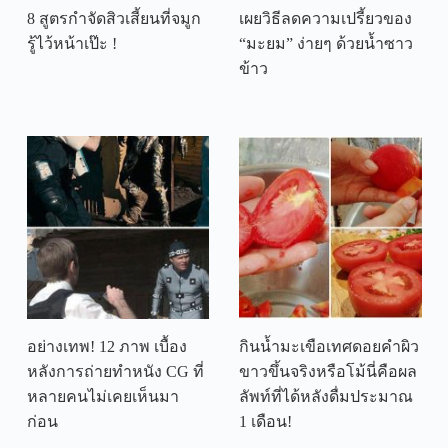
8 สูตรกำจัดสิวเสี้ยนที่จมูก
เผยวิธีลดความเปรี้ยวของ
รู้ไว้หน้าเป๊ะ !
“มะยม” ง่ายๆ ด้วยน้ำซาว
ข้าว
อย่างเทพ! 12 ภาพ เบื้อง
กินน้ำมะเขือเทศดอยคำผิว
หลังการถ่ายทำหนัง CG ที่
ขาวขึ้นจริงหรือโม้นี่คือผล
หลายคนไม่เคยเห็นมา
ลัพท์ที่ได้หลังดื่มประมาณ
ก่อน
1 เดือน!