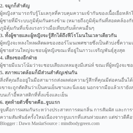
2. จมูกก็สำคัญ
ผู้หญิงสามารถรับรู้โมเลกุลที่ควบคุมความเข้ากันของเนื้อเยื่อห
ผู้ชายที่มีระบบภูมิคุ้มกันตรงข้าม (หมายถึงภูมิคุ้มกันที่สอดคล้อ
ภูมิคุ้มกันที่แข็งแรงกว่าเมื่อเทียบกับเด็กคนอื่นๆ
3. ทั้งผู้ชายและผู้หญิงจะรู้สึกได้ถึงฟีโรโมนในเวลาเดียวกัน
ผู้หญิงจะหลงใหลผลิตผลของฮอร์โมนเพศชายซึ่งเป็นตัวบ่งชี้ความ
ผู้ชายส่วนใหญ่จะชอบผู้หญิงขณะที่อยู่ในภาวะเจริญพันธุ์สูงสุด
4. เสียงของอีกฝ่าย
ผู้ชายมีแนวโน้มว่าจะชอบเสียงแหลมสูงมีเสน่ห์ ขณะที่ผู้หญิงจะชอบเส
5. สภาพแวดล้อมก็มีส่วนสำคัญเช่นกัน
สิ่งที่คุณถืออยู่ในมือสามารถส่งผลต่อความรู้สึกที่คุณมีต่อคนอื่
เขาจะถูกตัดสินว่าเป็นคนเย็นชาและนิ่งเฉย นอกจากมือแล้วเรายัง
บนเก้าอี้พลาสติกที่ทั้งแข็งและเย็น
6. สุดท้ายตัวชี้ขาดคือ..จูบแรก
จูบคือการผสมกันระหว่างประสาทการดมกลิ่น การสัมผัส และการรั
ความสัมพันธ์ครั้งใหม่เนื่องจากจูบแรกที่แสนห่วยแตก แต่ข่าวดีคื
Blogger : Dawn MaslarSource : mindbodygreen.com