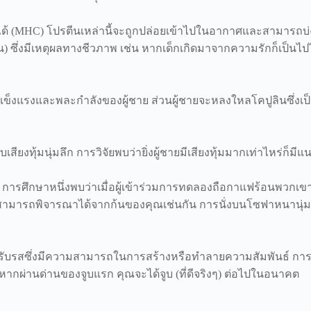
ลักได้ (MHC) โปรตีนเหล่านี้จะถูกปล่อยเข้าไปในอากาศและสามารถบ
งกัน) ซึ่งมีเหตุผลทางชีวภาพ เช่น หากเด็กเกิดมาจากความรักก็เป็นไ
แข็งแรงและพละกำลังของผู้ชาย ส่วนผู้ชายจะหลงใหลโคปูลินซึ่งเ
ียงทุ้มนุ่มลึก การวิจัยพบว่ายิ่งผู้ชายมีเสียงทุ้มมากเท่าไหร่ก็มี
นได้ การศึกษาหนึ่งพบว่าเมื่อผู้เข้าร่วมการทดลองถือกาแฟร้อนพวกเ
สามารถพิจารณาได้จากก้นของคุณเช่นกัน การนั่งบนโซฟาหนานุ่มและอ
บรสซึ่งมีความสามารถในการสร้างหรือทำลายความสัมพันธ์ การสำร
อหากผ่านด่านของจูบแรก คุณจะได้จูบ (ที่ดีจริงๆ) ต่อไปในอนาคต