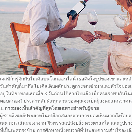
เจสซิก้ารู้จักกับไมเคิลบนโลกออนไลน์ เธอติดใจรูปของเขาและหลังจ
วันสำคัญก็มาถึง ไมเคิลเดินผลักประตูกระจกเข้ามาและหัวใจของเจสซ
อยู่ในท้องของเธอเมื่อ 3 วันก่อนได้หายไปแล้ว เมื่อคนเราพบกันในเด
ตอบสนอง? ประสาทสัมผัสทุกส่วนของคุณจะเป็นผู้ลงคะแนนว่าคนๆน
1. การมองเห็นสำคัญที่สุดโดยเฉพาะสำหรับผู้ชาย
ผู้ชายมีเซลล์ประสาทในเปลือกสมองส่วนการมองเห็นมากถึงร้อยละ 2
เพศ เช่น เส้นผมเงางาม ผิวพรรณเปล่งปลั่ง ดวงตาสดใส และรูปร่า
ที่เป็นเพศตรงข้าม การศึกษาหนึ่งพบว่าผู้ที่ประสบความสำเร็จจะเ