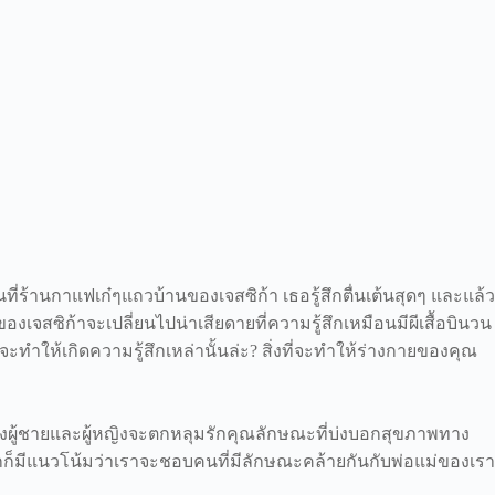
ี่ร้านกาแฟเก๋ๆแถวบ้านของเจสซิก้า เธอรู้สึกตื่นเต้นสุดๆ และแล้ว
เจสซิก้าจะเปลี่ยนไปน่าเสียดายที่ความรู้สึกเหมือนมีผีเสื้อบินวน
จะทำให้เกิดความรู้สึกเหล่านั้นล่ะ? สิ่งที่จะทำให้ร่างกายของคุณ
ั้งผู้ชายและผู้หญิงจะตกหลุมรักคุณลักษณะที่บ่งบอกสุขภาพทาง
วกก็มีแนวโน้มว่าเราจะชอบคนที่มีลักษณะคล้ายกันกับพ่อแม่ของเรา