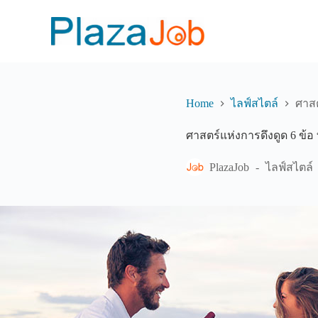
S
k
i
p
t
o
c
o
Home
ไลฟ์สไตล์
ศาสต
n
t
ศาสตร์แห่งการดึงดูด 6 ข้อ 
e
n
t
PlazaJob
ไลฟ์สไตล์