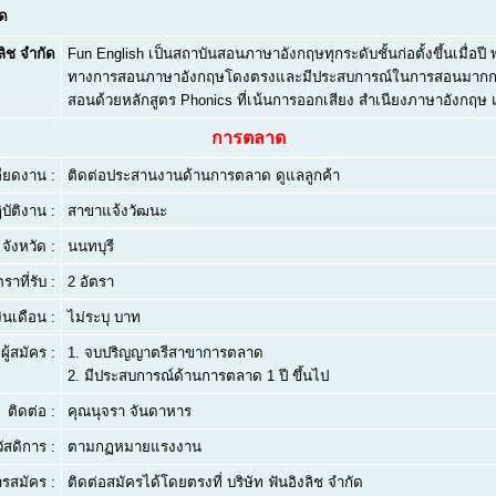
ัด
ลิช จำกัด
Fun English เป็นสถาบันสอนภาษาอังกฤษทุกระดับชั้นก่อตั้งขึ้นเมื่อปี
ทางการสอนภาษาอังกฤษโดงตรงและมีประสบการณ์ในการสอนมากกว่า 2
สอนด้วยหลักสูตร Phonics ที่เน้นการออกเสียง สำเนียงภาษาอังกฤษ
การตลาด
ียดงาน :
ติดต่อประสานงานด้านการตลาด ดูแลลูกค้า
บัติงาน :
สาขาแจ้งวัฒนะ
จังหวัด :
นนทบุรี
ตราที่รับ :
2 อัตรา
งินเดือน :
ไม่ระบุ บาท
ผู้สมัคร :
1.
จบปริญญาตรีสาขาการตลาด
2.
มีประสบการณ์ด้านการตลาด 1 ปี ขึ้นไป
ติดต่อ :
คุณนุจรา จันดาหาร
ัสดิการ :
ตามกฏหมายแรงงาน
ารสมัคร :
ติดต่อสมัครได้โดยตรงที่ บริษัท ฟันอิงลิช จำกัด