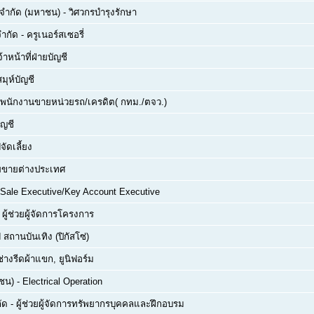
์ จำกัด (มหาชน)
-
วิศวกรบำรุงรักษา
จำกัด
-
ครูเนอร์สเซอรี่
จ้าหน้าที่ฝ่ายบัญชี
สมุห์บัญชี
พนักงานขายหน่วยรถ/เครดิต( กทม./ตจว.)
ัญชี
จัดเลี้ยง
่ายขายต่างประเทศ
Sale Executive/Key Account Executive
-
ผู้ช่วยผู้จัดการโครงการ
 สถานบันเทิง (ปิกัสโซ่)
ช่างรีดผ้าแขก, ยูนิฟอร์ม
าชน)
-
Electrical Operation
ัด
-
ผู้ช่วยผู้จัดการทรัพยากรบุคคลและฝึกอบรม