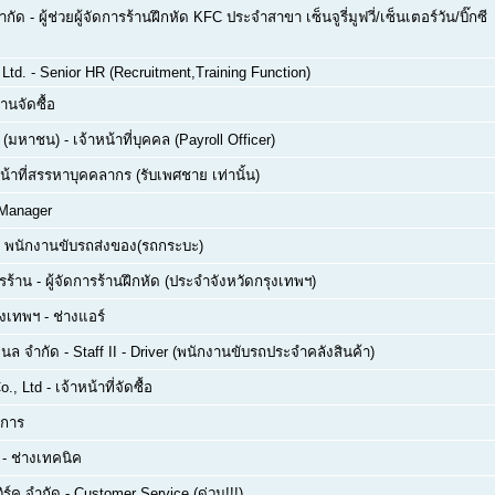
จำกัด
-
ผู้ช่วยผู้จัดการร้านฝึกหัด KFC ประจำสาขา เซ็นจูรี่มูฟวี่/เซ็นเตอร์วัน/บิ๊กซี
Ltd.
-
Senior HR (Recruitment,Training Function)
านจัดซื้อ
ด (มหาชน)
-
เจ้าหน้าที่บุคคล (Payroll Officer)
หน้าที่สรรหาบุคคลากร (รับเพศชาย เท่านั้น)
 Manager
-
พนักงานขับรถส่งของ(รถกระบะ)
ารร้าน - ผู้จัดการร้านฝึกหัด (ประจำจังหวัดกรุงเทพฯ)
ุงเทพฯ
-
ช่างแอร์
นแนล จำกัด
-
Staff II - Driver (พนักงานขับรถประจำคลังสินค้า)
o., Ltd
-
เจ้าหน้าที่จัดซื้อ
รการ
-
ช่างเทคนิค
ิร์ค จำกัด
-
Customer Service (ด่วน!!!)