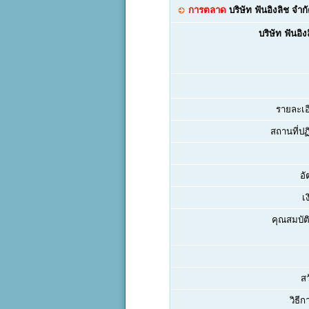
การตลาด
บริษัท ฟันอิงลิช จำก
บริษัท ฟันอิง
รายละเอ
สถานที่ปฏิ
อั
เ
คุณสมบัติ
สว
วิธีก