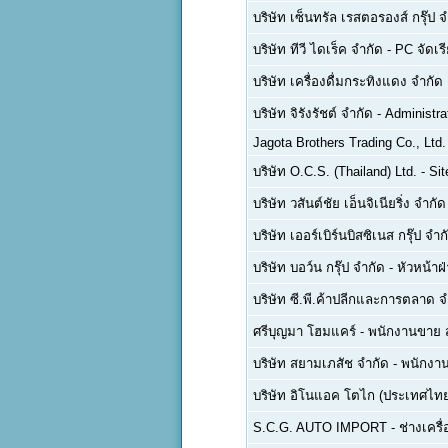
บริษัท เซ็นทรัล เรสตอรองส์ กรุ๊ป 
บริษัท ทีวี ไดเร็ค จำกัด
-
PC จัดเรี
บริษัท เครื่องดื่มกระทิงแดง จำกั
บริษัท จิรังรัชต์ จำกัด
-
Administra
Jagota Brothers Trading Co., Ltd.
บริษัท O.C.S. (Thailand) Ltd.
-
Sit
บริษัท วสันต์ชัย เอ็นจิเนียริ่ง จำกัด
บริษัท เออร์เบิร์นบิสซิเนส กรุ๊ป จำก
บริษัท บอว์น กรุ๊ป จำกัด
-
หัวหน้าฝ
บริษัท ซี.พี.ค้าปลีกและการตลาด จ
ศรีบุญมา โฮมแคร์
-
พนักงานขาย 
บริษัท สยามเภสัช จำกัด
-
พนักงาน
บริษัท อิโนแอค โตไก (ประเทศไทย
S.C.G. AUTO IMPORT
-
ช่างเครื