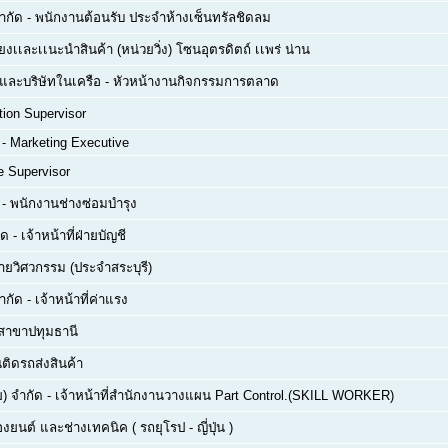
จำกัด
-
พนักงานต้อนรับ ประจำห้างเซ็นทรัลชิดลม
ยงเเละเเนะนำสินค้า (หน่วยวิ่ง) โซนอุตรดิตถ์ เเพร่ น่าน
ด และบริษัทในเครือ
-
หัวหน้างานกิจกรรมการตลาด
tion Supervisor
-
Marketing Executive
e Supervisor
-
พนักงานช่างซ่อมบำรุง
ัด
-
เจ้าหน้าที่ฝ่ายบัญชี
่ายวิศวกรรม (ประจำสระบุรี)
ำกัด
-
เจ้าหน้าที่ค่าแรง
สาขาปทุมธานี
ติดรถส่งสินค้า
) จำกัด
-
เจ้าหน้าที่สำนักงานวางแผน Part Control.(SKILL WORKER)
่องยนต์ และช่างเทคนิค ( รถยุโรป - ญี่ปุ่น )