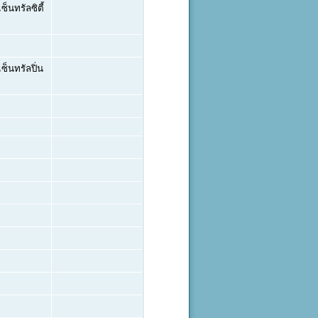
็นทรัลซิตี้
็นทรัลปิ่น