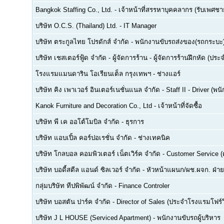
Bangkok Staffing Co., Ltd.
-
เจ้าหน้าที่สรรหาบุคคลากร (รับเพศชาย
บริษัท O.C.S. (Thailand) Ltd.
-
IT Manager
บริษัท ตระกูลไทย โปรดักส์ จำกัด
-
พนักงานขับรถส่งของ(รถกระบะ
บริษัท เชสเตอร์ฟู้ด จำกัด
-
ผู้จัดการร้าน - ผู้จัดการร้านฝึกหัด (ปร
โรงแรมแมนดาริน โอเรียนเต็ล กรุงเทพฯ
-
ช่างแอร์
บริษัท คิง เพาเวอร์ อินเตอร์เนชั่นแนล จำกัด
-
Staff II - Driver (
Kanok Furniture and Decoration Co., Ltd
-
เจ้าหน้าที่จัดซื้อ
บริษัท พี เค ออโต้โมบิล จำกัด
-
ธุรการ
บริษัท แอบเปิ้ล คอร์ปอเรชั่น จำกัด
-
ช่างเทคนิค
บริษัท โกลบอล คอมพิวเตอร์ เน็ตเวิร์ค จำกัด
-
Customer Service (ด
บริษัท บอดี้สตีล แอนด์ ซิลเวอร์ จำกัด
-
หัวหน้าแผนก/ผช.ผจก. ฝ่า
กลุ่มบริษัท ทีปพิพัฒน์ จำกัด
-
Finance Controler
บริษัท บอสตัน ปาร์ค จำกัด
-
Director of Sales (ประจำโรงแรมโฟร์ว
บริษัท J L HOUSE (Serviced Apartment)
-
พนักงานขับรถผู้บริหาร