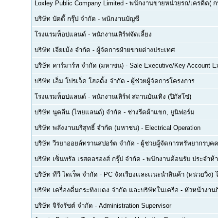
Loxley Public Company Limited
-
พนักงานขายหน่วยรถ/เครดิต( ก
บริษัท บัดดี้ กรุ๊ป จำกัด
-
พนักงานบัญชี
โรงแรมท็อปแลนด์
-
พนักงานเสิร์ฟจัดเลี้ยง
บริษัท เจียเม้ง จำกัด
-
ผู้จัดการฝ่ายขายต่างประเทศ
บริษัท คาร์มาร์ท จำกัด (มหาชน)
-
Sale Executive/Key Account E
บริษัท เอ็ม โปรเจ็ค โฮลดิ้ง จำกัด
-
ผู้ช่วยผู้จัดการโครงการ
โรงแรมท็อปแลนด์
-
พนักงานเสิร์ฟ สถานบันเทิง (ปิกัสโซ่)
บริษัท นูคลีน (ไทยแลนด์) จำกัด
-
ช่างรีดผ้าแขก, ยูนิฟอร์ม
บริษัท พลังงานบริสุทธิ์ จำกัด (มหาชน)
-
Electrical Operation
บริษัท วีรยาออยล์ทรานสปอร์ต จำกัด
-
ผู้ช่วยผู้จัดการทรัพยากรบ
บริษัท เซ็นทรัล เรสตอรองส์ กรุ๊ป จำกัด
-
พนักงานต้อนรับ ประจำห้า
บริษัท ทีวี ไดเร็ค จำกัด
-
PC จัดเรียงเเละเเนะนำสินค้า (หน่วยวิ่ง) 
บริษัท เครื่องดื่มกระทิงแดง จำกัด และบริษัทในเครือ
-
หัวหน้างา
บริษัท จิรังรัชต์ จำกัด
-
Administration Supervisor