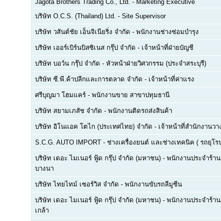
Jagota Brothers Trading Co., Ltd.
-
Marketing Executive
บริษัท O.C.S. (Thailand) Ltd.
-
Site Supervisor
บริษัท วสันต์ชัย เอ็นจิเนียริ่ง จำกัด
-
พนักงานช่างซ่อมบำรุง
บริษัท เออร์เบิร์นบิสซิเนส กรุ๊ป จำกัด
-
เจ้าหน้าที่ฝ่ายบัญชี
บริษัท บอว์น กรุ๊ป จำกัด
-
หัวหน้าฝ่ายวิศวกรรม (ประจำสระบุรี)
บริษัท ซี.พี.ค้าปลีกและการตลาด จำกัด
-
เจ้าหน้าที่ค่าแรง
ศรีบุญมา โฮมแคร์
-
พนักงานขาย สาขาปทุมธานี
บริษัท สยามเภสัช จำกัด
-
พนักงานติดรถส่งสินค้า
บริษัท อิโนแอค โตไก (ประเทศไทย) จำกัด
-
เจ้าหน้าที่สำนักงาน
S.C.G. AUTO IMPORT
-
ช่างเครื่องยนต์ และช่างเทคนิค ( รถยุโรป -
บริษัท เดอะ ไมเนอร์ ฟู้ด กรุ๊ป จำกัด (มหาชน)
-
พนักงานประจำร้าน(F
บางนา
บริษัท ไทยไทม์ เซอร์วิส จำกัด
-
พนักงานขับรถลีมูซีน
บริษัท เดอะ ไมเนอร์ ฟู้ด กรุ๊ป จำกัด (มหาชน)
-
พนักงานประจำร้าน(
เกล้า