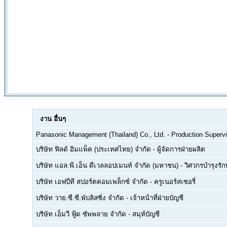
งาน
อื่นๆ
Panasonic Management (Thailand) Co., Ltd.
-
Production Supervi
บริษัท ฟิลด์ อิมแพ็ค (ประเทศไทย) จำกัด
-
ผู้จัดการฝ่ายผลิต
บริษัท แอล.พี.เอ็น ดีเวลลอปเมนท์ จำกัด (มหาชน)
-
วิศวกรบำรุงรั
บริษัท เอฟบีที สปอร์ตคอมเพล็กซ์ จำกัด
-
ครูเนอร์สเซอรี่
บริษัท วาย.ซี.ซี.พับลิสซิ่ง จำกัด
-
เจ้าหน้าที่ฝ่ายบัญชี
บริษัท เอ็มวี ฟู้ด ซัพพลาย จำกัด
-
สมุห์บัญชี