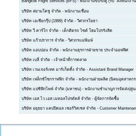
Bangkok Flight Services (BFS)
-
พนักงานขับรถตู้ (รับ  ส่งพนักงาน
บริษัท สยามโตชู จำกัด
-
พนักงานเชื่อม
บริษัท เอเซียกรุ๊ป (1999) จำกัด
-
วิศวกรโยธา
บริษัท วี.คาร์โก จำกัด
-
เด็กติดรถ ไซต์ โฮมโปรรังสิต
บริษัท แก้วปราการ จำกัด
-
วิศวกรแม่พิมพ์
บริษัท แอบปอน จำกัด
-
พนักงานธุรการฝ่ายขาย ประจำออฟฟิศ
บริษัท เบลี่ จำกัด
-
เจ้าหน้าที่การตลาด
บริษัท เวนเจอร์เทค มาร์เก็ตติ้ง จำกัด
-
Assistant Brand Manager
บริษัท เฟล็กซ์โซกราฟฟิก จำกัด
-
พนักงานฝ่ายผลิต (นิคมอุตสาหกร
บริษัท แปซิฟิกไพพ์ จำกัด (มหาชน)
-
พนักงานชำนาญการจัดส่ง(ศูนย
บริษัท เอส.ไว.เอส.เมทอลโปรดัคส์ จำกัด
-
ผู้จัดการจัดซื้อ
บริษัท อยุธยา แคปปิตอล เซอร์วิสเซส จำกัด
-
Customer Maintenan