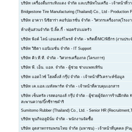
บริษัท เครื่องดื่มกระทิงแดง จำกัด และบริษัทในเครือ
-
เจ้าหน้าที่
Bridgestone Tire Manufacturing (Thailand) Co., Ltd
-
Production P
บริษัท อาควา นิชิฮาร่า คอร์ปอเรชั่น จำกัด
-
วิศวกรเครื่องกล(โรงงา
ห้างหุ้นส่วนจำกัด บี.ลั๊ค.กี้
-
พ่อครัว/แม่ครัว
บริษัท พิงค์ ไลน์ เอนเตอร์ไพรส์ จำกัด
-
พริตตี้/MC/พิธีกร (งานประ
บริษัท วิธิตา แอนิเมชั่น จำกัด
-
IT Support
บริษัท คิว.ที.ที. จำกัด
-
วิศวกรเครื่องกล (โครงการ)
บริษัท พี. เอ็น. แอล. จำกัด
-
ผู้ช่วย ช่างแพทเทิร์น
บริษัท แอดไวซ์ โฮลดิ้งส์ กรุ๊ป จำกัด
-
เจ้าหน้าที่วิเคราะห์ข้อมูล
บริษัท เค.แอล.เมทัลพาร์ท จำกัด
-
เจ้าหน้าที่ควบคุมเอกสาร
บริษัท เซ็นทรัล เรสตอรองส์ กรุ๊ป จำกัด
-
ผู้ช่วยผู้จัดการร้านฝึกหัด 
สะพานควาย/บิ๊กซีราชดำริ
Sumitomo Rubber (Thailand) Co., Ltd.
-
Senior HR (Recruitment,T
บริษัท พูนกิจอลูมินั่ม จำกัด
-
พนักงานจัดซื้อ
บริษัท อุตสาหกรรมพรมไทย จำกัด (มหาชน)
-
เจ้าหน้าที่บุคคล (Pay