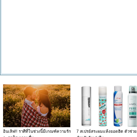
อินเลิฟ!! ราศีที่ในช่วงนี้มีเกณฑ์ความรัก
7 สเปรย์สระผมแห้งยอดฮิต ตัวช่วย