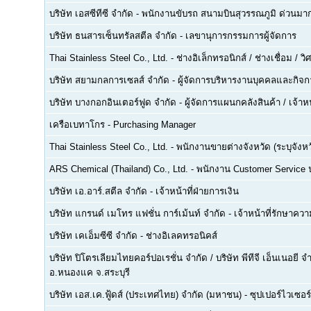
บริษัท เอสซีทีซี จำกัด
-
พนักงานขับรถ สนามบินสุวรรณภูมิ ด่วนมาก
บริษัท ธนสารเซ็นทรัลสตีล จำกัด
-
เลขานุการกรรมการผู้จัดการ
Thai Stainless Steel Co., Ltd.
-
ช่างอิเล็กทรอนิกส์ / ช่างเชื่อม / 
บริษัท สยามกลการเซลส์ จำกัด
-
ผู้จัดการบริหารงานบุคคลและกิจกา
บริษัท บางกอกอินเตอร์ฟูด จำกัด
-
ผู้จัดการแผนกคลังสินค้า / เจ้าหน
เครือเบทาโกร
-
Purchasing Manager
Thai Stainless Steel Co., Ltd.
-
พนักงานขายต่างจังหวัด (ระบุจังหว
ARS Chemical (Thailand) Co., Ltd.
-
พนักงาน Customer Service
บริษัท เอ.อาร์.สตีล จำกัด
-
เจ้าหน้าที่ฝ่ายการเงิน
บริษัท แกรนด์ เมโทร แฟชั่น การ์เม้นท์ จำกัด
-
เจ้าหน้าที่รักษาคว
บริษัท เคเอ็มซีซี จำกัด
-
ช่างอิเลคทรอนิคส์
บริษัท ปิโตรเลียมไทยคอร์ปอเรชั่น จำกัด / บริษัท พีทีจี เอ็นเนอยี 
อ.หนองแค จ.สระบุรี
บริษัท เอส.เค.ฟู้ดส์ (ประเทศไทย) จำกัด (มหาชน)
-
ซุปเปอร์ไวเซอร์