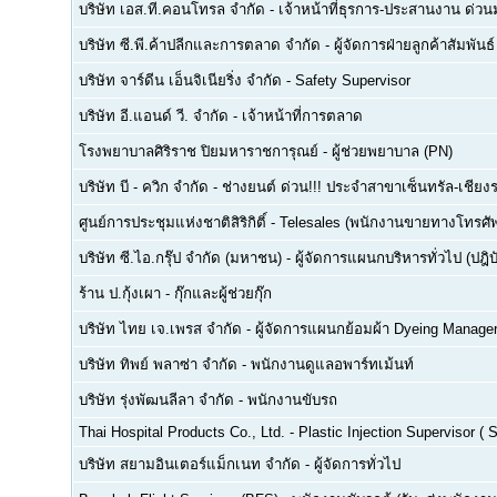
บริษัท เอส.ที.คอนโทรล จำกัด
-
เจ้าหน้าที่ธุรการ-ประสานงาน ด่ว
บริษัท ซี.พี.ค้าปลีกและการตลาด จำกัด
-
ผู้จัดการฝ่ายลูกค้าสัมพันธ์
บริษัท จาร์ดีน เอ็นจิเนียริ่ง จำกัด
-
Safety Supervisor
บริษัท อี.แอนด์ วี. จำกัด
-
เจ้าหน้าที่การตลาด
โรงพยาบาลศิริราช ปิยมหาราชการุณย์
-
ผู้ช่วยพยาบาล (PN)
บริษัท บี - ควิก จำกัด
-
ช่างยนต์ ด่วน!!! ประจำสาขาเซ็นทรัล-เชียงร
ศูนย์การประชุมแห่งชาติสิริกิติ์
-
Telesales (พนักงานขายทางโทรศัพท์
บริษัท ซี.ไอ.กรุ๊ป จำกัด (มหาชน)
-
ผู้จัดการแผนกบริหารทั่วไป (ปฎิบ
ร้าน ป.กุ้งเผา
-
กุ๊กและผู้ช่วยกุ๊ก
บริษัท ไทย เจ.เพรส จำกัด
-
ผู้จัดการแผนกย้อมผ้า Dyeing Manage
บริษัท ทิพย์ พลาซ่า จำกัด
-
พนักงานดูแลอพาร์ทเม้นท์
บริษัท รุ่งพัฒนลีลา จำกัด
-
พนักงานขับรถ
Thai Hospital Products Co., Ltd.
-
Plastic Injection Supervisor (
บริษัท สยามอินเตอร์แม็กเนท จำกัด
-
ผู้จัดการทั่วไป