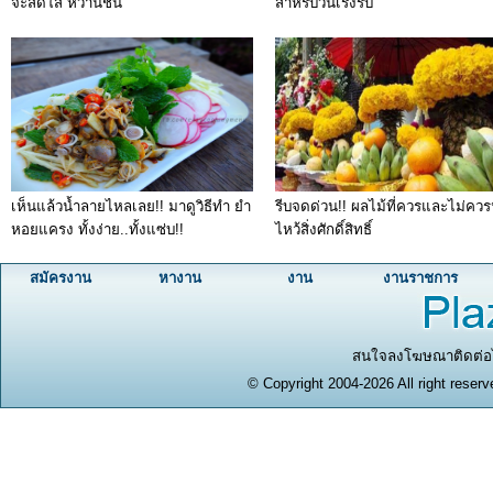
จะสดใส หวานชื่น
สำหรับวันเร่งรีบ
เห็นแล้วน้ำลายไหลเลย!! มาดูวิธีทำ ยำ
รีบจดด่วน!! ผลไม้ที่ควรและไม่คว
หอยแครง ทั้งง่าย..ทั้งแซ่บ!!
ไหว้สิ่งศักดิ์สิทธิ์
สมัครงาน
หางาน
งาน
งานราชการ
สนใจลงโฆษณาติดต่อได
© Copyright 2004-2026 All right reserv