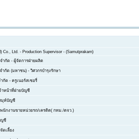
 Co., Ltd.
-
Production Supervisor - (Samutprakarn)
 จำกัด
-
ผู้จัดการฝ่ายผลิต
์ จำกัด (มหาชน)
-
วิศวกรบำรุงรักษา
จำกัด
-
ครูเนอร์สเซอรี่
จ้าหน้าที่ฝ่ายบัญชี
สมุห์บัญชี
พนักงานขายหน่วยรถ/เครดิต( กทม./ตจว.)
ัญชี
จัดเลี้ยง