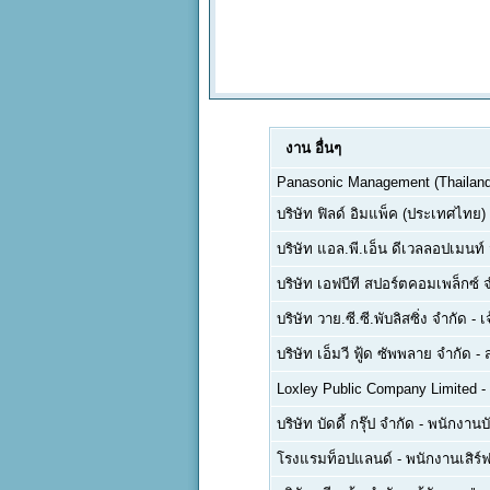
งาน
อื่นๆ
Panasonic Management (Thailand)
บริษัท ฟิลด์ อิมแพ็ค (ประเทศไทย)
บริษัท แอล.พี.เอ็น ดีเวลลอปเมนท
บริษัท เอฟบีที สปอร์ตคอมเพล็กซ์ 
บริษัท วาย.ซี.ซี.พับลิสซิ่ง จำกัด
-
เ
บริษัท เอ็มวี ฟู้ด ซัพพลาย จำกัด
-
Loxley Public Company Limited
-
บริษัท บัดดี้ กรุ๊ป จำกัด
-
พนักงานบ
โรงแรมท็อปแลนด์
-
พนักงานเสิร์ฟ