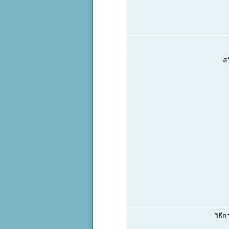
สว
วิธีก