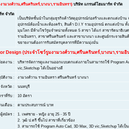
ูมงามวงศ์วาน,ศรีนครินทร์,บางนา,รามอินทรา)
บริษัท แกรนด์โฮมมาร์ท จำกัด
์ท จำกัด
เป็นบริษัทชั้นนำในกลุ่มธุรกิจค้าวัสดุอุปกรณ์ก่อสร้างและตกแต่งบ้าน 
อุปกรณ์ห้องน้ำและห้องครัว, สินค้า D.I.Y รวมอุปกรณ์ ตกแต่งบ้าน
มุมโลก มีห้างโชว์รูมจำหน่ายทั้งหมด 5 สาขา ได้แก่ สาขารัตนาธิเบ
รามอินทรา, สาขาศรีนครินทร์ และสาขาบางนา และศูนย์กระจายสินค
ขยายงานต้องการรับสมัครบุคลากรที่มีความมุ่งมั่น
rior Design (ประจำโชว์รูมงามวงศ์วาน,ศรีนครินทร์,บางนา,รามอิ
ียดงาน :
บริหารจัดการดูแลงานออกแบบตกแต่งภายในสามารถใช้ Program Au
vic,Sketchup ได้เป็นอย่างดี
บัติงาน :
งามวงศ์วาน รามอินทรา ศรีนครินทร์ บางนา
จังหวัด :
นนทบุรี
ตราที่รับ :
10 อัตรา
งินเดือน :
ตามประสบการณ์ บาท
ผู้สมัคร :
1.
เพศชาย - หญิง อายุ 25 - 35 ปี
2.
วุฒิ ป.ตรี ขึ้นไป สาขาที่เกี่ยวข้อง
3.
สามารถใช้ Program Auto Cad, 3D Max, 3D vic,Sketchup ได้เป็น