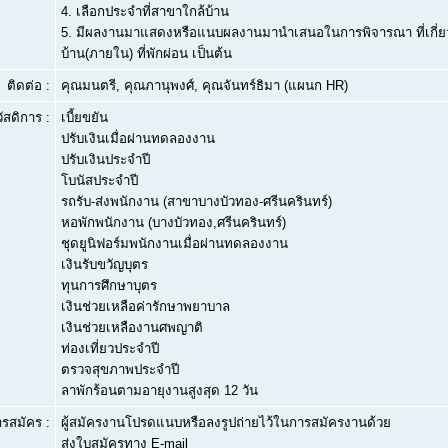
4.
เลือกประจำที่สาขาใกล้บ้าน
5.
มีผลงานมาแสดงหรือแนบผลงานมานำเสนอในการพิจารณา ที่เกี่ยว
บ้าน(ภายใน) ที่พักผ่อน เป็นต้น
ติดต่อ :
คุณมนตรี, คุณภานุพงศ์, คุณจันทร์ธิมา (แผนก HR)
ัสดิการ :
เบี้ยขยัน
ปรับเงินเมื่อผ่านทดลองงาน
ปรับเงินประจำปี
โบนัสประจำปี
รถรับ-ส่งพนักงาน (สาขาบางบัวทอง-ศรีนครินทร์)
หอพักพนักงาน (บางบัวทอง,ศรีนครินทร์)
ชุดยูนิฟอร์มพนักงานเมื่อผ่านทดลองงาน
เงินรับขวัญบุตร
ทุนการศึกษาบุตร
เงินช่วยเหลือค่ารักษาพยาบาล
เงินช่วยเหลืองานศพญาติ
ท่องเที่ยวประจำปี
ตรวจสุขภาพประจำปี
ลาพักร้อนตามอายุงานสูงสุด 12 วัน
ารสมัคร :
ผู้สมัครงานโปรดแนบหรือลงรูปถ่ายไว้ในการสมัครงานด้วย
ส่งใบสมัครทาง E-mail