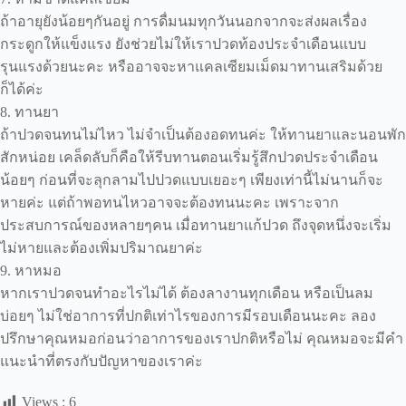
ถ้าอายุยังน้อยๆกันอยู่ การดื่มนมทุกวันนอกจากจะส่งผลเรื่อง
กระดูกให้แข็งแรง ยังช่วยไม่ให้เราปวดท้องประจำเดือนแบบ
รุนแรงด้วยนะคะ หรืออาจจะหาแคลเซียมเม็ดมาทานเสริมด้วย
ก็ได้ค่ะ
8. ทานยา
ถ้าปวดจนทนไม่ไหว ไม่จำเป็นต้องอดทนค่ะ ให้ทานยาและนอนพัก
สักหน่อย เคล็ดลับก็คือให้รีบทานตอนเริ่มรู้สึกปวดประจำเดือน
น้อยๆ ก่อนที่จะลุกลามไปปวดแบบเยอะๆ เพียงเท่านี้ไม่นานก็จะ
หายค่ะ แต่ถ้าพอทนไหวอาจจะต้องทนนะคะ เพราะจาก
ประสบการณ์ของหลายๆคน เมื่อทานยาแก้ปวด ถึงจุดหนึ่งจะเริ่ม
ไม่หายและต้องเพิ่มปริมาณยาค่ะ
9. หาหมอ
หากเราปวดจนทำอะไรไม่ได้ ต้องลางานทุกเดือน หรือเป็นลม
บ่อยๆ ไม่ใช่อาการที่ปกติเท่าไรของการมีรอบเดือนนะคะ ลอง
ปรึกษาคุณหมอก่อนว่าอาการของเราปกติหรือไม่ คุณหมอจะมีคำ
แนะนำที่ตรงกับปัญหาของเราค่ะ
Views :
6