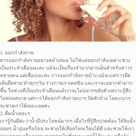
1. ออกกำลังกาย
ควรออกกำลังกายอยางสม่ำเสมอ ไม่ใช่แค่ออกกำลังเฉพาะช่วง
เป็นประจำเดือนนะคะ แม้จะเป็นเรื่องลำบากยากเย็นสำหรับสาวๆ
หลายคน แต่เชื่อเถอะค่ะ การออกกำลังกายบ้าง แม้จะแค่การยืด
เส้นยืดสาย ทำทุกๆวัน ร่างกายเราเคยชิน และเราจะอยากทำมาก
ขึ้น ในช่วงที่เป็นประจำเดือนแม้เราจะไม่อยากขยับตัวเพราะรู้สึก
ไม่ค่อยสบาย แต่การได้ออกกำลังกายเบาๆ บิดตัวบ้าง โยคะเบาๆ
จะช่วยเราได้เยอะเลยค่ะ
2. ดื่มน้ำเยอะๆ
เรารู้กันดีค่ะว่าน้ำมีประโยชน์มากๆ เมื่อไรที่รู้สึกปวดท้อง ให้จิบน้ำ
บ่อยๆ น้ำอุ่นหรือร้อน จะช่วยให้เลือดไหลเวียนได้ดี และช่วยให้เรา