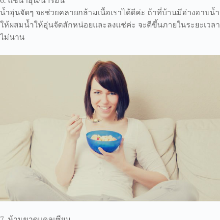
6. แช่น้ำอุ่น/น้ำร้อน
น้ำอุ่นจัดๆ จะช่วยคลายกล้ามเนื้อเราได้ดีค่ะ ถ้าที่บ้านมีอ่างอาบน้ำ
ให้ผสมน้ำให้อุ่นจัดสักหน่อยและลงแช่ค่ะ จะดีขึ้นภายในระยะเวลา
ไม่นาน
7. ห้ามขาดแคลเซียม