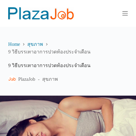
S
k
i
p
t
o
c
o
Home
สุขภาพ
n
9 วิธีบรรเทาอาการปวดท้องประจำเดือน
t
e
9 วิธีบรรเทาอาการปวดท้องประจำเดือน
n
t
PlazaJob
สุขภาพ