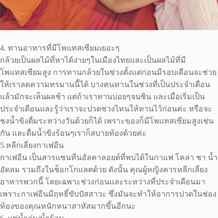
4. ทานอาหารที่มีโพแทสเซียมเยอะๆ
กล้วยเป็นผลไม้ที่หาได้ง่ายๆในเมืองไทยและเป็นผลไม้ที่มี
โพแทสเซียมสูง การทานกล้วยในช่วงตั้งแต่ก่อนมีรอบเดือนจะช่วย
ให้เราลดความทรมานนี้ได้ บางคนทานในช่วงที่เป็นประจำเดือน
แล้วมักจะเห็นผลช้า แต่ถ้าเราทานบ่อยๆจนชิน และเมื่อเริ่มเป็น
ประจำเดือนและรู้ว่าเราจะปวดช่วงไหนให้ทานไว้ก่อนค่ะ หรือจะ
ชงน้ำขิงดื่มระหว่างวันด้วยก็ได้ เพราะของก็มีโพแทสเซียมสูงเช่น
กัน และดื่มน้ำขิงร้อนๆเราก็สบายท้องด้วยค่ะ
5.หลีกเลี่ยงกาเฟอีน
กาเฟอีน เป็นสารแซนทีนอัลคาลอยด์ที่พบได้ในกาแฟ โคล่า ชา น้ำ
อัดลม รวมถึงในช็อกโกแลตด้วย ดังนั้น คุณผู้หญิงควรหลีกเลี่ยง
อาหารพวกนี้ โดยเฉพาะช่วงก่อนและระหว่างที่ประจำเดือนมา
เพราะกาเฟอีนมีฤทธิ์ขับปัสสาวะ ซึ่งมันจะทำให้อาการปวดในช่อง
ท้องของคุณหนักหนาสาหัสมากขึ้นอีกนะ