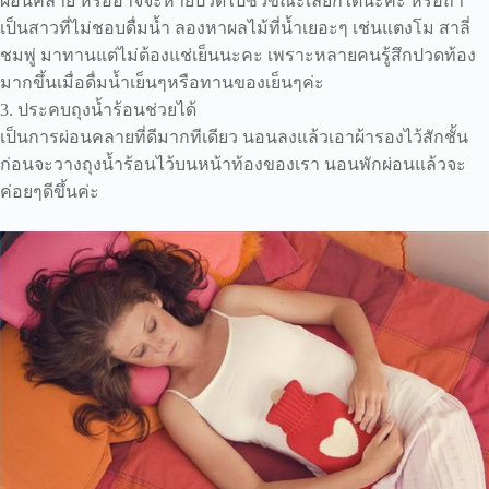
ผ่อนคลาย หรืออาจจะหายปวดไปชั่วขณะเลยก็ได้นะคะ หรือถ้า
เป็นสาวที่ไม่ชอบดื่มน้ำ ลองหาผลไม้ที่น้ำเยอะๆ เช่นแตงโม สาลี่
ชมพู่ มาทานแต่ไม่ต้องแช่เย็นนะคะ เพราะหลายคนรู้สึกปวดท้อง
มากขึ้นเมื่อดื่มน้ำเย็นๆหรือทานของเย็นๆค่ะ
3. ประคบถุงน้ำร้อนช่วยได้
เป็นการผ่อนคลายที่ดีมากทีเดียว นอนลงแล้วเอาผ้ารองไว้สักชั้น
ก่อนจะวางถุงน้ำร้อนไว้บนหน้าท้องของเรา นอนพักผ่อนแล้วจะ
ค่อยๆดีขึ้นค่ะ