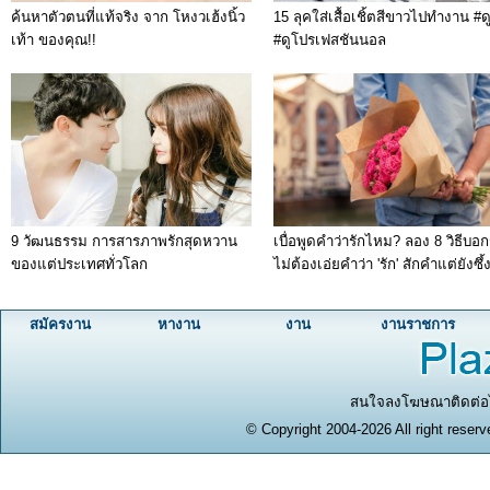
ค้นหาตัวตนที่แท้จริง จาก โหงวเฮ้งนิ้ว
15 ลุคใส่เสื้อเชิ้ตสีขาวไปทำงาน #ดู
เท้า ของคุณ!!
#ดูโปรเฟสชันนอล
9 วัฒนธรรม การสารภาพรักสุดหวาน
เบื่อพูดคำว่ารักไหม? ลอง 8 วิธีบอกรั
ของแต่ประเทศทั่วโลก
ไม่ต้องเอ่ยคำว่า 'รัก' สักคำแต่ยังซึ้
สมัครงาน
หางาน
งาน
งานราชการ
สนใจลงโฆษณาติดต่อได
© Copyright 2004-2026 All right reserv