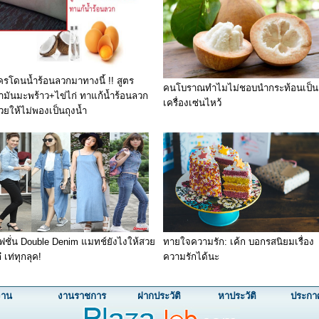
ครโดนน้ำร้อนลวกมาทางนี้ !! สูตร
คนโบราณทำไมไม่ชอบนำกระท้อนเป็น
้ำมันมะพร้าว+ไข่ไก่ ทาแก้น้ำร้อนลวก
เครื่องเซ่นไหว้
่วยให้ไม่พองเป็นถุงน้ำ
ฟชั่น Double Denim แมทช์ยังไงให้สวย
ทายใจความรัก: เค้ก บอกรสนิยมเรื่อง
๋ เท่ทุกลุค!
ความรักได้นะ
งาน
งานราชการ
ฝากประวัติ
หาประวัติ
ประกา