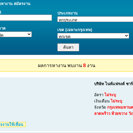
อ
หางาน
สมัครงาน
d
ประเภทงาน
/ภาค
เขต (เฉพาะกรุงเทพ)
ผลการหางาน พบงาน
8
งาน
บริษัท ไนท์แฟรงค์ ชาร
อัตรา
ไม่ระบุ
เงินเดือน
ไม่ระบุ
จังหวัด
กรุงเทพมหาน
ลาดพร้าว
ห้วยขวาง
วั
งงานให้เพื่อน