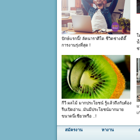
ใ
ปักษ์แรกนี้! ลัคนาราศีใด ชีวิตช่างดีดี๊
น
การงานรุ่งที่สุด !
ช
กีวี ผลไม้ มากประโยชน์ รู้แล้วถึงกับต้อง
แ
รีบเปิดอ่าน..มันมีประโยชน์มากมาย
เก
ขนาดนี่เชียวหรือ ..!
สมัครงาน
หางาน