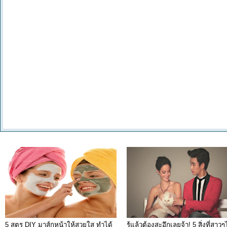
5 สูตร DIY มาส์กหน้าให้สวยใส ทำได้
รู้แล้วต้องสะอึกเลยจ้า! 5 สิ่งที่สาวๆ