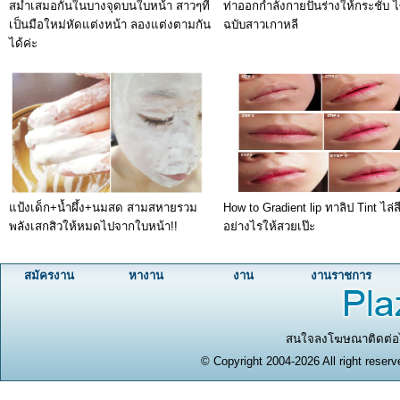
สม่ำเสมอกันในบางจุดบนใบหน้า สาวๆที่
ท่าออกกำลังกายปั้นร่างให้กระชับ ไ
เป็นมือใหม่หัดแต่งหน้า ลองแต่งตามกัน
ฉบับสาวเกาหลี
ได้ค่ะ
แป้งเด็ก+น้ำผึ้ง+นมสด สามสหายรวม
How to Gradient lip ทาลิป Tint ไล่ส
พลังเสกสิวให้หมดไปจากใบหน้า!!
อย่างไรให้สวยเป๊ะ
สมัครงาน
หางาน
งาน
งานราชการ
สนใจลงโฆษณาติดต่อได
© Copyright 2004-2026 All right reserv