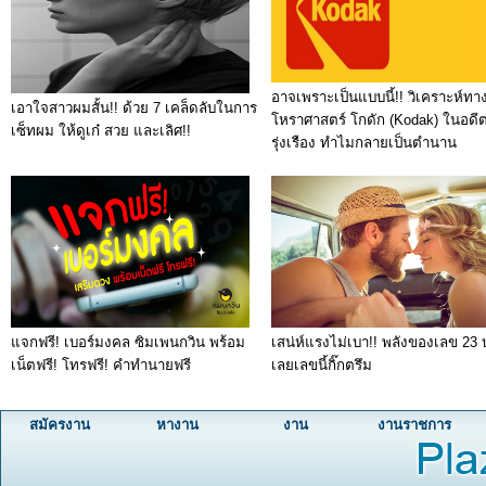
อาจเพราะเป็นแบบนี้!! วิเคราะห์ทา
เอาใจสาวผมสั้น!! ด้วย 7 เคล็ดลับในการ
โหราศาสตร์ โกดัก (Kodak) ในอดี
เซ็ทผม ให้ดูเก๋ สวย และเลิศ!!
รุ่งเรือง ทำไมกลายเป็นตำนาน
แจกฟรี! เบอร์มงคล ซิมเพนกวิน พร้อม
เสน่ห์แรงไม่เบา!! พลังของเลข 23
เน็ตฟรี! โทรฟรี! คำทำนายฟรี
เลยเลขนี้กิ๊กตรึม
สมัครงาน
หางาน
งาน
งานราชการ