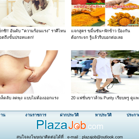
ช็กซิ!! อันดับ '"ความร้อนแรง" ราศีไหน
แจกสูตร ขมิ้นชัน+ฟักข้าว ป้องกัน
อตถึงขั้นปรอทแตก!
ต้อกระจก รู้แล้วรีบบอกต่อเลย
คล็ดลับ ลดพุง แบบไม่ต้องออกแรง
20 แฟชั่นขาวล้วน Purity เรียบหรู ดูแ
งาน
งานราชการ
ฝากประวัติ
หาประวัติ
ประกา
สนใจลงโฆษณาติดต่อได้ที่ e-mail : plazajob@outlook.com