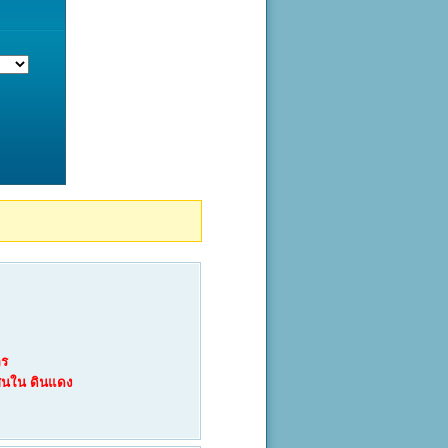
คร
สนใน
ดินแดง