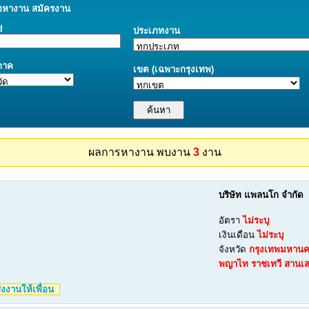
อ
หางาน
สมัครงาน
d
ประเภทงาน
/ภาค
เขต (เฉพาะกรุงเทพ)
ผลการหางาน พบงาน
3
งาน
บริษัท แพลนโก จำกัด
อัตรา
ไม่ระบุ
เงินเดือน
ไม่ระบุ
จังหวัด
กรุงเทพมหาน
พญาไท
ราชเทวี
สานเ
งงานให้เพื่อน