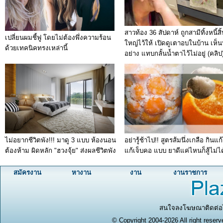
สาวท้อง 36 สัปดาห์ ถูกสามีทิ้งหนี้สิ
เปลี่ยนผมชี้ฟู โดยไม่ต้องพึ่งความร้อน
ใหญ่ไว้ให้ เปิดดูเตาอบในบ้าน เห็
ด้วยเทคนิคทรงเหล่านี้
อย่าง แทบกลั้นน้ำตาไว้ไม่อยู่ (คลิป
ไม่อยากชีวิตพัง!!! มาดู 3 แบบ ห้องนอน
อย่ารู้ช้าไป!! สูตรส้มนึ่งเกลือ กินแก
ต้องห้าม ผิดหลัก "ฮวงจุ้ย" ส่งผลชีวิตพัง
แก้เจ็บคอ แบบ ยาดีแค่ไหนก็สู้ไม่ได
สมัครงาน
หางาน
งาน
งานราชการ
สนใจลงโฆษณาติดต่อได
© Copyright 2004-2026 All right reserv