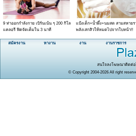
9 ท่าออกกำลังกาย เบิร์นเน้น ๆ 200 กิโล
แป้งเด็ก+น้ำผึ้ง+นมสด สามสหายร
แคลอรี ฟิตจัดเต็มใน 3 นาที
พลังเสกสิวให้หมดไปจากใบหน้า!!
สมัครงาน
หางาน
งาน
งานราชการ
สนใจลงโฆษณาติดต่อได
© Copyright 2004-2026 All right reserv