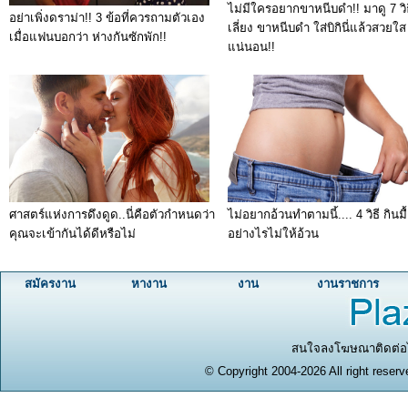
ไม่มีใครอยากขาหนีบดำ!! มาดู 7 วิธ
อย่าเพิ่งดราม่า!! 3 ข้อที่ควรถามตัวเอง
เลี่ยง ขาหนีบดำ ใส่บิกินี่แล้วสวยใส
เมื่อแฟนบอกว่า ห่างกันซักพัก!!
แน่นอน!!
ศาสตร์แห่งการดึงดูด..นี่คือตัวกำหนดว่า
ไม่อยากอ้วนทำตามนี้.... 4 วิธี กินมื
คุณจะเข้ากันได้ดีหรือไม่
อย่างไรไม่ให้อ้วน
สมัครงาน
หางาน
งาน
งานราชการ
สนใจลงโฆษณาติดต่อได
© Copyright 2004-2026 All right reserv