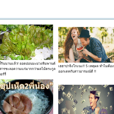
ู้งี้กินนานแล้ว! ยอดอ่อนมะม่วงหิมพานต์
เฮฮาปาจิงโกะนะ!! 5 เหตุผล ทำไมต้อง
ีสารชะลอความแก่มากกว่าผลไม้ตระกูล
ออกเดทกับสาวอารมณ์ดี !!
อร์รี่