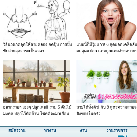
วิธีนวดกดจุดให้ถ่ายคล่อง กดปุ๊บ ถ่ายปั๊บ
แบบนี้ก็มีวุ้ยแกร! 6 สุดยอดเคล็ดลั
ขับถ่ายอุจจาระเป็นเวลา
ผมสุดแปลก แถมถูกแถมง่ายสบายบรื
อยากรวยๆ เฮงๆ ปลูกเลย!! รวม 5 ต้นไม้
สวยได้ทั้งตัว! กับ 8 สูตรความสวย
มงคล ปลูกไว้ติดบ้าน โชคดีจะมาเยือน
สิ่งของในครัว
สมัครงาน
หางาน
งาน
งานราชการ