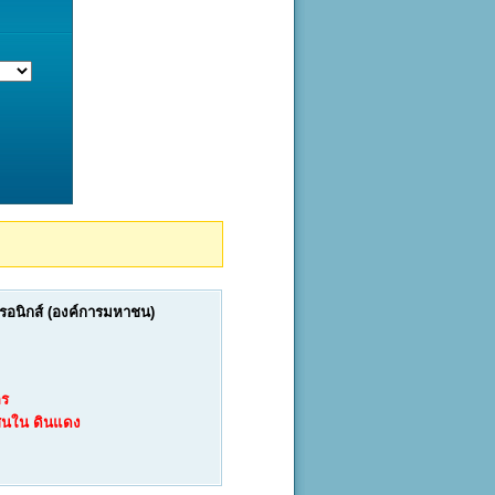
ทรอนิกส์ (องค์การมหาชน)
คร
สนใน
ดินแดง