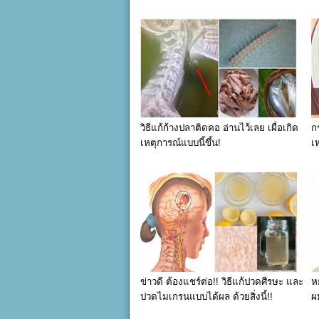
วิธีแก้ก้างปลาติดคอ อ่านไว้เลย เผื่อเกิด
ก
เหตุการณ์แบบนี้ขึ้น!
เห
ข่าวดี ต้องแชร์ต่อ!! วิธีแก้ปวดศีรษะ และ
ห
ปวดไมเกรนแบบได้ผล ด้วยสิ่งนี้!!
ผ