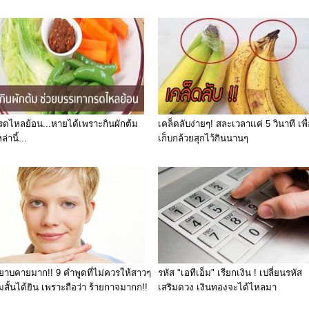
รดไหลย้อน...หายได้เพราะกินผักต้ม
เคล็ดลับง่ายๆ! สละเวลาแค่ 5 วินาที เพื
ล่านี้...
เก็บกล้วยสุกไว้กินนานๆ
ยาบคายมาก!! 9 คำพูดที่ไม่ควรให้สาวๆ
รหัส "เอทีเอ็ม" เรียกเงิน ! เปลี่ยนรหัส
มสั้นได้ยิน เพราะถือว่า ร้ายกาจมากก!!
เสริมดวง เงินทองจะได้ไหลมา