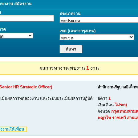
อ
หางาน
สมัครงาน
d
ประเภทงาน
/ภาค
เขต (เฉพาะกรุงเทพ)
ผลการหางาน พบงาน
1
งาน
(Senior HR Strategic Officer)
สำนักงานรัฐบาลอิเล็ก
ะเมินผลการทดลองงาน และระบบประเมินผลการปฏิบัติ
อัตรา
1
เงินเดือน
ไม่ระบุ
จังหวัด
กรุงเทพมหาน
พญาไท
ราชเทวี
สานเ
งงานให้เพื่อน