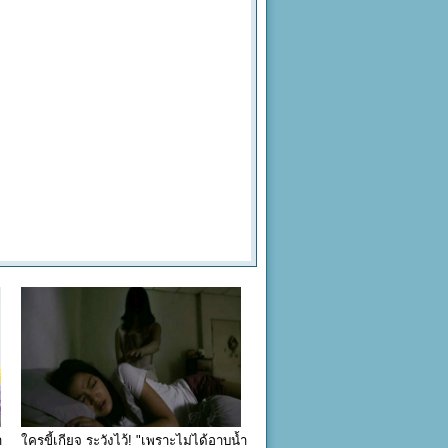
า
ใครขี้เกียจ ระวังไว้! "เพราะไม่ได้อาบน้ำ