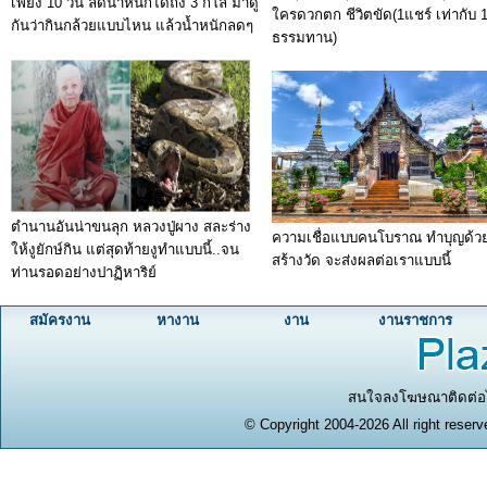
เพียง 10 วัน ลดน้ำหนักได้ถึง 3 กิโล มาดู
ใครดวกตก ชีวิตขัด(1แชร์ เท่ากับ 
กันว่ากินกล้วยแบบไหน แล้วน้ำหนักลดๆ
ธรรมทาน)
ตำนานอันน่าขนลุก หลวงปู่ผาง สละร่าง
ความเชื่อแบบคนโบราณ ทำบุญด้ว
ให้งูยักษ์กิน แต่สุดท้ายงูทำแบบนี้..จน
สร้างวัด จะส่งผลต่อเราแบบนี้
ท่านรอดอย่างปาฏิหาริย์
สมัครงาน
หางาน
งาน
งานราชการ
สนใจลงโฆษณาติดต่อได
© Copyright 2004-2026 All right reserv