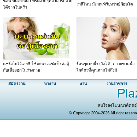
ช้อน ที่ดัดขนตา ทริคง่ายๆที่สามารถสวย
ราศีไหน มีเกณฑ์ร้บทรัพย์ก้อนโต
ได้จากในครัว
แชร์เก็บไว้เลย!! ใช้มะนาวแช่แข็งต่อสู้
ร้อนๆแบบนี้ระวังไว้!! ภาวะขาดน้ำ..
กับเนื้องอกในร่างกาย
ใกล้ตัวที่คุณคาดไม่ถึง!!
สมัครงาน
หางาน
งาน
งานราชการ
สนใจลงโฆษณาติดต่อได
© Copyright 2004-2026 All right reserv