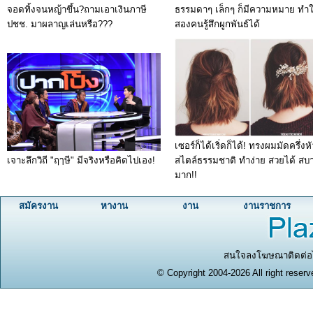
จอดทิ้งจนหญ้าขึ้น?ถามเอาเงินภาษี
ธรรมดาๆ เล็กๆ ก็มีความหมาย ทำ
ปชช. มาผลาญเล่นหรือ???
สองคนรู้สึกผูกพันธ์ได้
เซอร์ก็ได้เริ่ดก็ได้! ทรงผมมัดครึ่งหั
เจาะลึกวิถี "ฤๅษี" มีจริงหรือคิดไปเอง!
สไตล์ธรรมชาติ ทำง่าย สวยได้ สบ
มาก!!
สมัครงาน
หางาน
งาน
งานราชการ
สนใจลงโฆษณาติดต่อได
© Copyright 2004-2026 All right reserv