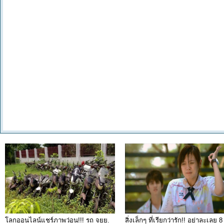
โลกออนไลน์แชร์ภาพว่อน!!! รถ จยย.
สิ่งเล็กๆ ที่เรียกว่ารัก!! อย่าละเลย 8 