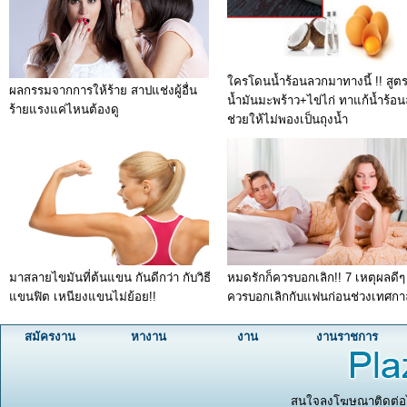
ใครโดนน้ำร้อนลวกมาทางนี้ !! สูต
ผลกรรมจากการให้ร้าย สาปแช่งผู้อื่น
น้ำมันมะพร้าว+ไข่ไก่ ทาแก้น้ำร้อ
ร้ายแรงแค่ไหนต้องดู
ช่วยให้ไม่พองเป็นถุงน้ำ
มาสลายไขมันที่ต้นแขน กันดีกว่า กับวิธี
หมดรักก็ควรบอกเลิก!! 7 เหตุผลดีๆ ท
แขนฟิต เหนียงแขนไม่ย้อย!!
ควรบอกเลิกกับแฟนก่อนช่วงเทศกา
สมัครงาน
หางาน
งาน
งานราชการ
สนใจลงโฆษณาติดต่อได