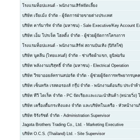
โรงแรมท็อปแลนด์
-
พนักงานเสิร์ฟจัดเลี้ยง
บริษัท เจียเม้ง จำกัด
-
ผู้จัดการฝ่ายขายต่างประเทศ
บริษัท คาร์มาร์ท จำกัด (มหาชน)
-
Sale Executive/Key Account E
บริษัท เอ็ม โปรเจ็ค โฮลดิ้ง จำกัด
-
ผู้ช่วยผู้จัดการโครงการ
โรงแรมท็อปแลนด์
-
พนักงานเสิร์ฟ สถานบันเทิง (ปิกัสโซ่)
บริษัท นูคลีน (ไทยแลนด์) จำกัด
-
ช่างรีดผ้าแขก, ยูนิฟอร์ม
บริษัท พลังงานบริสุทธิ์ จำกัด (มหาชน)
-
Electrical Operation
บริษัท วีรยาออยล์ทรานสปอร์ต จำกัด
-
ผู้ช่วยผู้จัดการทรัพยากรบ
บริษัท เซ็นทรัล เรสตอรองส์ กรุ๊ป จำกัด
-
พนักงานต้อนรับ ประจำห้า
บริษัท ทีวี ไดเร็ค จำกัด
-
PC จัดเรียงเเละเเนะนำสินค้า (หน่วยวิ่ง) 
บริษัท เครื่องดื่มกระทิงแดง จำกัด และบริษัทในเครือ
-
หัวหน้างา
บริษัท จิรังรัชต์ จำกัด
-
Administration Supervisor
Jagota Brothers Trading Co., Ltd.
-
Marketing Executive
บริษัท O.C.S. (Thailand) Ltd.
-
Site Supervisor