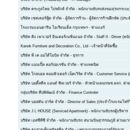
บริษัท ตระกูลไทย โปรดักส์ จำกัด
-
พนักงานขับรถส่งของ(รถกระบะ
บริษัท เชสเตอร์ฟู้ด จำกัด
-
ผู้จัดการร้าน - ผู้จัดการร้านฝึกหัด (ปร
โรงแรมแมนดาริน โอเรียนเต็ล กรุงเทพฯ
-
ช่างแอร์
บริษัท คิง เพาเวอร์ อินเตอร์เนชั่นแนล จำกัด
-
Staff II - Driver (
Kanok Furniture and Decoration Co., Ltd
-
เจ้าหน้าที่จัดซื้อ
บริษัท พี เค ออโต้โมบิล จำกัด
-
ธุรการ
บริษัท แอบเปิ้ล คอร์ปอเรชั่น จำกัด
-
ช่างเทคนิค
บริษัท โกลบอล คอมพิวเตอร์ เน็ตเวิร์ค จำกัด
-
Customer Service (ด
บริษัท บอดี้สตีล แอนด์ ซิลเวอร์ จำกัด
-
หัวหน้าแผนก/ผช.ผจก. ฝ่า
กลุ่มบริษัท ทีปพิพัฒน์ จำกัด
-
Finance Controler
บริษัท บอสตัน ปาร์ค จำกัด
-
Director of Sales (ประจำโรงแรมโฟร์ว
บริษัท J L HOUSE (Serviced Apartment)
-
พนักงานขับรถผู้บริหาร
บริษัท เอสซีทีซี จำกัด
-
พนักงานขับรถ สนามบินสุวรรณภูมิ ด่วนมาก
บริษัท ธนสารเซ็นทรัลสตีล จำกัด
-
เลขานุการกรรมการผู้จัดการ