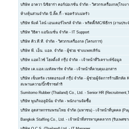
บริษัท อาควา นิชิฮาร่า คอร์ปอเรชั่น จำกัด
-
วิศวกรเครื่องกล(โรงงา
ห้างหุ้นส่วนจำกัด บี.ลั๊ค.กี้
-
พ่อครัว/แม่ครัว
บริษัท พิงค์ ไลน์ เอนเตอร์ไพรส์ จำกัด
-
พริตตี้/MC/พิธีกร (งานประ
บริษัท วิธิตา แอนิเมชั่น จำกัด
-
IT Support
บริษัท คิว.ที.ที. จำกัด
-
วิศวกรเครื่องกล (โครงการ)
บริษัท พี. เอ็น. แอล. จำกัด
-
ผู้ช่วย ช่างแพทเทิร์น
บริษัท แอดไวซ์ โฮลดิ้งส์ กรุ๊ป จำกัด
-
เจ้าหน้าที่วิเคราะห์ข้อมูล
บริษัท เค.แอล.เมทัลพาร์ท จำกัด
-
เจ้าหน้าที่ควบคุมเอกสาร
บริษัท เซ็นทรัล เรสตอรองส์ กรุ๊ป จำกัด
-
ผู้ช่วยผู้จัดการร้านฝึกหัด 
สะพานควาย/บิ๊กซีราชดำริ
Sumitomo Rubber (Thailand) Co., Ltd.
-
Senior HR (Recruitment,T
บริษัท พูนกิจอลูมินั่ม จำกัด
-
พนักงานจัดซื้อ
บริษัท อุตสาหกรรมพรมไทย จำกัด (มหาชน)
-
เจ้าหน้าที่บุคคล (Pay
Bangkok Staffing Co., Ltd.
-
เจ้าหน้าที่สรรหาบุคคลากร (รับเพศชาย
บริษัท O.C.S. (Thailand) Ltd.
-
IT Manager