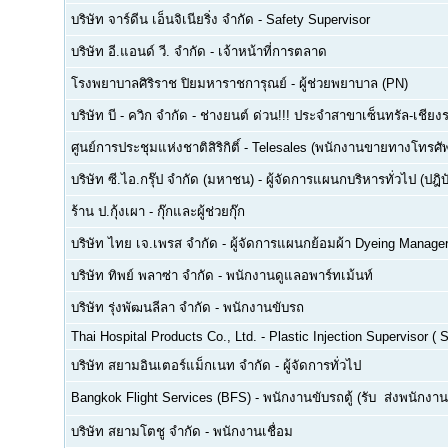
บริษัท จาร์ดีน เอ็นจิเนียริ่ง จำกัด
-
Safety Supervisor
บริษัท อี.แอนด์ วี. จำกัด
-
เจ้าหน้าที่การตลาด
โรงพยาบาลศิริราช ปิยมหาราชการุณย์
-
ผู้ช่วยพยาบาล (PN)
บริษัท บี - ควิก จำกัด
-
ช่างยนต์ ด่วน!!! ประจำสาขาเซ็นทรัล-เชียงร
ศูนย์การประชุมแห่งชาติสิริกิติ์
-
Telesales (พนักงานขายทางโทรศัพท์
บริษัท ซี.ไอ.กรุ๊ป จำกัด (มหาชน)
-
ผู้จัดการแผนกบริหารทั่วไป (ปฎิบ
ร้าน ป.กุ้งเผา
-
กุ๊กและผู้ช่วยกุ๊ก
บริษัท ไทย เจ.เพรส จำกัด
-
ผู้จัดการแผนกย้อมผ้า Dyeing Manage
บริษัท ทิพย์ พลาซ่า จำกัด
-
พนักงานดูแลอพาร์ทเม้นท์
บริษัท รุ่งพัฒนลีลา จำกัด
-
พนักงานขับรถ
Thai Hospital Products Co., Ltd.
-
Plastic Injection Supervisor (
บริษัท สยามอินเตอร์แม็กเนท จำกัด
-
ผู้จัดการทั่วไป
Bangkok Flight Services (BFS)
-
พนักงานขับรถตู้ (รับ  ส่งพนักงาน
บริษัท สยามโตชู จำกัด
-
พนักงานเชื่อม