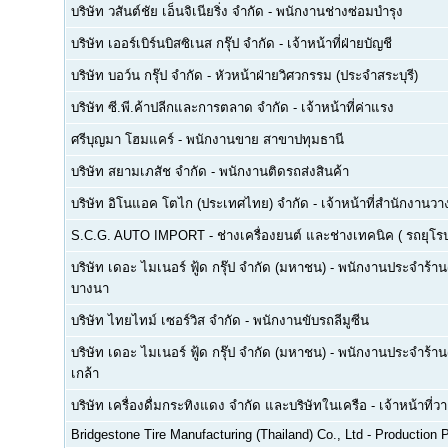
บริษัท วสันต์ชัย เอ็นจิเนียริ่ง จำกัด
-
พนักงานช่างซ่อมบำรุง
บริษัท เออร์เบิร์นบิสซิเนส กรุ๊ป จำกัด
-
เจ้าหน้าที่ฝ่ายบัญชี
บริษัท บอว์น กรุ๊ป จำกัด
-
หัวหน้าฝ่ายวิศวกรรม (ประจำสระบุรี)
บริษัท ซี.พี.ค้าปลีกและการตลาด จำกัด
-
เจ้าหน้าที่ค่าแรง
ศรีบุญมา โฮมแคร์
-
พนักงานขาย สาขาปทุมธานี
บริษัท สยามเภสัช จำกัด
-
พนักงานติดรถส่งสินค้า
บริษัท อิโนแอค โตไก (ประเทศไทย) จำกัด
-
เจ้าหน้าที่สำนักงาน
S.C.G. AUTO IMPORT
-
ช่างเครื่องยนต์ และช่างเทคนิค ( รถยุโรป -
บริษัท เดอะ ไมเนอร์ ฟู้ด กรุ๊ป จำกัด (มหาชน)
-
พนักงานประจำร้าน(F
บางนา
บริษัท ไทยไทม์ เซอร์วิส จำกัด
-
พนักงานขับรถลีมูซีน
บริษัท เดอะ ไมเนอร์ ฟู้ด กรุ๊ป จำกัด (มหาชน)
-
พนักงานประจำร้าน(
เกล้า
บริษัท เครื่องดื่มกระทิงแดง จำกัด และบริษัทในเครือ
-
เจ้าหน้าที่
Bridgestone Tire Manufacturing (Thailand) Co., Ltd
-
Production P