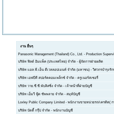
งาน
อื่นๆ
Panasonic Management (Thailand) Co., Ltd.
-
Production Supervi
บริษัท ฟิลด์ อิมแพ็ค (ประเทศไทย) จำกัด
-
ผู้จัดการฝ่ายผลิต
บริษัท แอล.พี.เอ็น ดีเวลลอปเมนท์ จำกัด (มหาชน)
-
วิศวกรบำรุงรั
บริษัท เอฟบีที สปอร์ตคอมเพล็กซ์ จำกัด
-
ครูเนอร์สเซอรี่
บริษัท วาย.ซี.ซี.พับลิสซิ่ง จำกัด
-
เจ้าหน้าที่ฝ่ายบัญชี
บริษัท เอ็มวี ฟู้ด ซัพพลาย จำกัด
-
สมุห์บัญชี
Loxley Public Company Limited
-
พนักงานขายหน่วยรถ/เครดิต( ก
บริษัท บัดดี้ กรุ๊ป จำกัด
-
พนักงานบัญชี