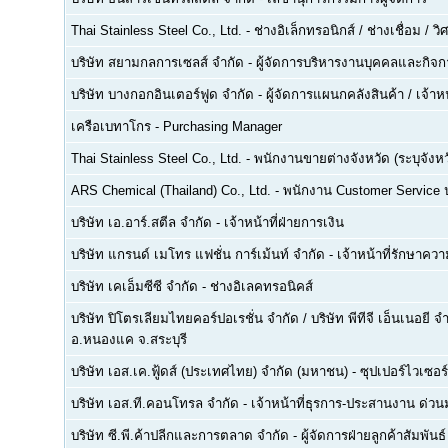
Thai Stainless Steel Co., Ltd.
-
ช่างอิเล็กทรอนิกส์ / ช่างเชื่อม / 
บริษัท สยามกลการเซลส์ จำกัด
-
ผู้จัดการบริหารงานบุคคลและกิจกา
บริษัท บางกอกอินเตอร์ฟูด จำกัด
-
ผู้จัดการแผนกคลังสินค้า / เจ้าหน
เครือเบทาโกร
-
Purchasing Manager
Thai Stainless Steel Co., Ltd.
-
พนักงานขายต่างจังหวัด (ระบุจังหว
ARS Chemical (Thailand) Co., Ltd.
-
พนักงาน Customer Service
บริษัท เอ.อาร์.สตีล จำกัด
-
เจ้าหน้าที่ฝ่ายการเงิน
บริษัท แกรนด์ เมโทร แฟชั่น การ์เม้นท์ จำกัด
-
เจ้าหน้าที่รักษาคว
บริษัท เคเอ็มซีซี จำกัด
-
ช่างอิเลคทรอนิคส์
บริษัท ปิโตรเลียมไทยคอร์ปอเรชั่น จำกัด / บริษัท พีทีจี เอ็นเนอยี 
อ.หนองแค จ.สระบุรี
บริษัท เอส.เค.ฟู้ดส์ (ประเทศไทย) จำกัด (มหาชน)
-
ซุปเปอร์ไวเซอร์
บริษัท เอส.ที.คอนโทรล จำกัด
-
เจ้าหน้าที่ธุรการ-ประสานงาน ด่ว
บริษัท ซี.พี.ค้าปลีกและการตลาด จำกัด
-
ผู้จัดการฝ่ายลูกค้าสัมพันธ์