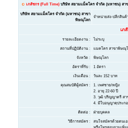
เภสัชกร (Full Time)
บริษัท สยามแม็คโคร จำกัด (มหาชน) สา
บริษัท สยามแม็คโคร จำกัด (มหาชน) สาขา
จำหน่ายส่ง-ปลีกสิน
พิษณุโลก
เภส
รายละเอียดงาน :
ไม่ระบุ
สถานที่ปฏิบัติงาน :
แมคโคร สาขาพิษณุ
จังหวัด :
พิษณุโลก
อัตราที่รับ :
1 อัตรา
เงินเดือน :
วันละ 152 บาท
คุณสมบัติผู้สมัคร :
1.
เพศชาย/หญิง
2.
อายุ 22-60 ปี
3.
วุฒิ ปริญญาตรี สา
4.
มีใบอนุญาตฺประกอ
ติดต่อ :
ฝ่ายบุคคล
วิธีการสมัคร :
สนใจสมัครด้วยตนเอ
หรือโทรสอบถามเพิ่มเ