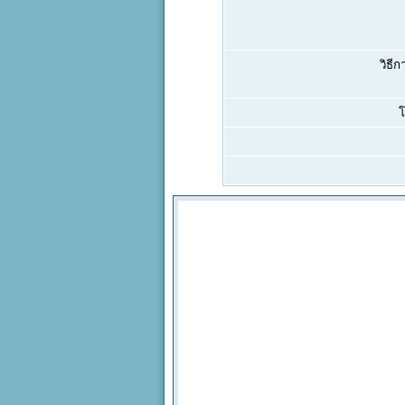
วิธีก
โ