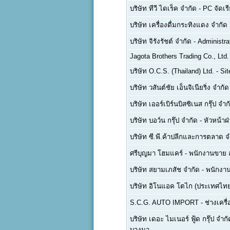
บริษัท ทีวี ไดเร็ค จำกัด
-
PC จัดเรี
บริษัท เครื่องดื่มกระทิงแดง จำกั
บริษัท จิรังรัชต์ จำกัด
-
Administra
Jagota Brothers Trading Co., Ltd.
บริษัท O.C.S. (Thailand) Ltd.
-
Sit
บริษัท วสันต์ชัย เอ็นจิเนียริ่ง จำกัด
บริษัท เออร์เบิร์นบิสซิเนส กรุ๊ป จำก
บริษัท บอว์น กรุ๊ป จำกัด
-
หัวหน้าฝ
บริษัท ซี.พี.ค้าปลีกและการตลาด จ
ศรีบุญมา โฮมแคร์
-
พนักงานขาย 
บริษัท สยามเภสัช จำกัด
-
พนักงาน
บริษัท อิโนแอค โตไก (ประเทศไทย
S.C.G. AUTO IMPORT
-
ช่างเครื
บริษัท เดอะ ไมเนอร์ ฟู้ด กรุ๊ป จำ
บางนา