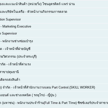
ยงเเละเเนะนำสินค้า (หน่วยวิ่ง) โซนอุตรดิตถ์ เเพร่ น่าน
ด และบริษัทในเครือ
-
หัวหน้างานกิจกรรมการตลาด
tion Supervisor
-
Marketing Executive
e Supervisor
-
พนักงานช่างซ่อมบำรุง
ัด
-
เจ้าหน้าที่ฝ่ายบัญชี
่ายวิศวกรรม (ประจำสระบุรี)
ำกัด
-
เจ้าหน้าที่ค่าแรง
สาขาปทุมธานี
ติดรถส่งสินค้า
) จำกัด
-
เจ้าหน้าที่สำนักงานวางแผน Part Control.(SKILL WORKER)
่องยนต์ และช่างเทคนิค ( รถยุโรป - ญี่ปุ่น )
กัด (มหาชน)
-
พนักงานประจำร้าน(Full Time & Part TIme) ซิซซ์เลอร์ประจำสาขาเซ