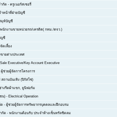
จำกัด
-
ครูเนอร์สเซอรี่
จ้าหน้าที่ฝ่ายบัญชี
สมุห์บัญชี
พนักงานขายหน่วยรถ/เครดิต( กทม./ตจว.)
ัญชี
จัดเลี้ยง
่ายขายต่างประเทศ
Sale Executive/Key Account Executive
-
ผู้ช่วยผู้จัดการโครงการ
 สถานบันเทิง (ปิกัสโซ่)
ช่างรีดผ้าแขก, ยูนิฟอร์ม
าชน)
-
Electrical Operation
ัด
-
ผู้ช่วยผู้จัดการทรัพยากรบุคคลและฝึกอบรม
จำกัด
-
พนักงานต้อนรับ ประจำห้างเซ็นทรัลชิดลม