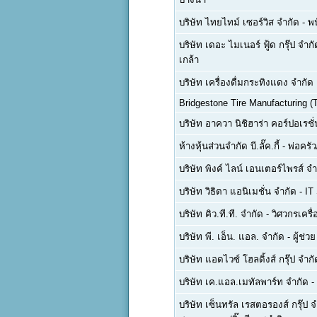
บริษัท ไทยไทม์ เซอร์วิส จำกัด
-
พน
บริษัท เดอะ ไมเนอร์ ฟู้ด กรุ๊ป จำ
เกล้า
บริษัท เครื่องดื่มกระทิงแดง จำกั
Bridgestone Tire Manufacturing (T
บริษัท อาควา นิชิฮาร่า คอร์ปอเรชั
ห้างหุ้นส่วนจำกัด บี.ลั๊ค.กี้
-
พ่อครัว
บริษัท พิงค์ ไลน์ เอนเตอร์ไพรส์ จำ
บริษัท วิธิตา แอนิเมชั่น จำกัด
-
IT
บริษัท คิว.ที.ที. จำกัด
-
วิศวกรเครื
บริษัท พี. เอ็น. แอล. จำกัด
-
ผู้ช่ว
บริษัท แอดไวซ์ โฮลดิ้งส์ กรุ๊ป จำกั
บริษัท เค.แอล.เมทัลพาร์ท จำกัด
-
บริษัท เซ็นทรัล เรสตอรองส์ กรุ๊ป 