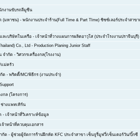
ักงานขับรถลีมูซีน
กัด (มหาชน)
-
พนักงานประจำร้าน(Full Time & Part TIme) ซิซซ์เลอร์ประจำสาขาเซ
ด และบริษัทในเครือ
-
เจ้าหน้าที่วางแผนการผลิตอาวุโส (ประจำโรงงานปราจีนบุรี)
hailand) Co., Ltd
-
Production Planing Junior Staff
่น จำกัด
-
วิศวกรเครื่องกล(โรงงาน)
/แม่ครัว
กัด
-
พริตตี้/MC/พิธีกร (งานประจำ)
 Support
่องกล (โครงการ)
ย ช่างแพทเทิร์น
ด
-
เจ้าหน้าที่วิเคราะห์ข้อมูล
เจ้าหน้าที่ควบคุมเอกสาร
จำกัด
-
ผู้ช่วยผู้จัดการร้านฝึกหัด KFC ประจำสาขา เซ็นจูรี่มูฟวี่/เซ็นเตอร์วัน/บิ๊กซี