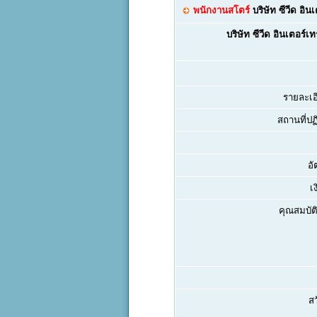
พนักงานสโตร์
บริษัท ซีวีด อิน
บริษัท ซีวีด อินเตอร์เ
รายละเอ
สถานที่ปฏิ
อั
เ
คุณสมบัติ
สว