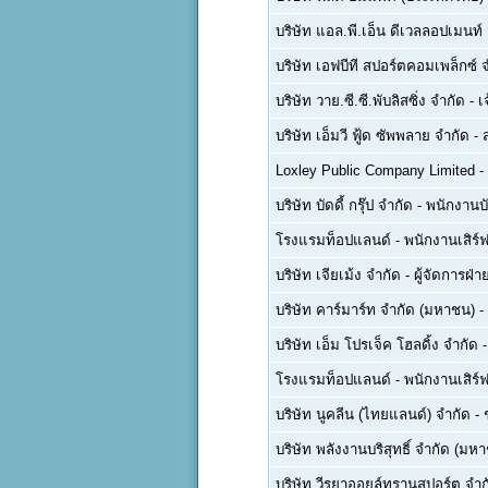
บริษัท แอล.พี.เอ็น ดีเวลลอปเมนท
บริษัท เอฟบีที สปอร์ตคอมเพล็กซ์ 
บริษัท วาย.ซี.ซี.พับลิสซิ่ง จำกัด
-
เ
บริษัท เอ็มวี ฟู้ด ซัพพลาย จำกัด
-
Loxley Public Company Limited
-
บริษัท บัดดี้ กรุ๊ป จำกัด
-
พนักงานบ
โรงแรมท็อปแลนด์
-
พนักงานเสิร์ฟ
บริษัท เจียเม้ง จำกัด
-
ผู้จัดการฝ
บริษัท คาร์มาร์ท จำกัด (มหาชน)
-
บริษัท เอ็ม โปรเจ็ค โฮลดิ้ง จำกัด
โรงแรมท็อปแลนด์
-
พนักงานเสิร์ฟ
บริษัท นูคลีน (ไทยแลนด์) จำกัด
-
บริษัท พลังงานบริสุทธิ์ จำกัด (มห
บริษัท วีรยาออยล์ทรานสปอร์ต จำก