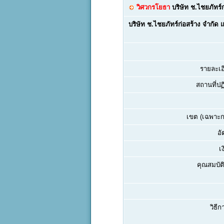
วิศวกรโยธา
บริษัท ช.ไชยภัทร์
บริษัท ช.ไชยภัทร์ก่อสร้าง จำกัด 
รายละเอ
สถานที่ปฏิ
เขต (เฉพาะกร
อั
เ
คุณสมบัติ
วิธีก