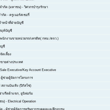
์ จำกัด (มหาชน)
-
วิศวกรบำรุงรักษา
จำกัด
-
ครูเนอร์สเซอรี่
จ้าหน้าที่ฝ่ายบัญชี
สมุห์บัญชี
พนักงานขายหน่วยรถ/เครดิต( กทม./ตจว.)
ัญชี
จัดเลี้ยง
่ายขายต่างประเทศ
Sale Executive/Key Account Executive
-
ผู้ช่วยผู้จัดการโครงการ
 สถานบันเทิง (ปิกัสโซ่)
ช่างรีดผ้าแขก, ยูนิฟอร์ม
าชน)
-
Electrical Operation
ัด
-
ผู้ช่วยผู้จัดการทรัพยากรบุคคลและฝึกอบรม