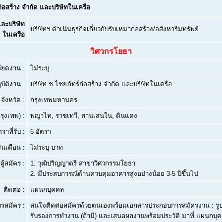
ก่อสร้าง จำกัด และบริษัทในเครือ
และบริษัท
บริษัทฯ ดำเนินธุรกิจเกี่ยวกับรับเหมาก่อสร้าง/อสังหาริมทรัพย์
ในเครือ
วิศวกรโยธา
ียดงาน :
ไม่ระบุ
บัติงาน :
บริษัท ช.ไชยภัทร์ก่อสร้าง จำกัด และบริษัทในเครือ
จังหวัด :
กรุงเทพมหานคร
ุงเทพ) :
พญาไท, ราชเทวี, สานเสนใน, ดินแดง
ตราที่รับ :
6 อัตรา
งินเดือน :
ไม่ระบุ บาท
ผู้สมัคร :
1.
วุฒิปริญญาตรี สาขาวิศวกรรมโยธา
2.
มีประสบการณ์ด้านควบคุมอาคารสูงอย่างน้อย 3-5 ปีขึ้นไป
ติดต่อ :
แผนกบุคคล
ารสมัคร :
สนใจติดต่อสมัครด้วยตนเองพร้อมเอกสารประกอบการสมัครงาน : รูปถ่า
รับรองการทำงาน (ถ้ามี) และเสนอผลงานพร้อมประวัติ มาที่ แผนกบุคค