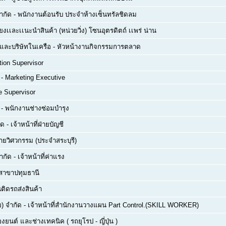
จำกัด
-
พนักงานต้อนรับ ประจำห้างเซ็นทรัลชิดลม
ยงเเละเเนะนำสินค้า (หน่วยวิ่ง) โซนอุตรดิตถ์ เเพร่ น่าน
ด และบริษัทในเครือ
-
หัวหน้างานกิจกรรมการตลาด
tion Supervisor
-
Marketing Executive
e Supervisor
-
พนักงานช่างซ่อมบำรุง
ัด
-
เจ้าหน้าที่ฝ่ายบัญชี
่ายวิศวกรรม (ประจำสระบุรี)
ำกัด
-
เจ้าหน้าที่ค่าแรง
สาขาปทุมธานี
ติดรถส่งสินค้า
) จำกัด
-
เจ้าหน้าที่สำนักงานวางแผน Part Control.(SKILL WORKER)
่องยนต์ และช่างเทคนิค ( รถยุโรป - ญี่ปุ่น )