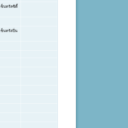
็นทรัลซิตี้
็นทรัลปิ่น