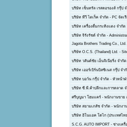
บริษัท เซ็นทรัล เรสตอรองส์ กรุ๊ป 
บริษัท ทีวี ไดเร็ค จำกัด
-
PC จัดเรี
บริษัท เครื่องดื่มกระทิงแดง จำกั
บริษัท จิรังรัชต์ จำกัด
-
Administra
Jagota Brothers Trading Co., Ltd.
บริษัท O.C.S. (Thailand) Ltd.
-
Sit
บริษัท วสันต์ชัย เอ็นจิเนียริ่ง จำกัด
บริษัท เออร์เบิร์นบิสซิเนส กรุ๊ป จำก
บริษัท บอว์น กรุ๊ป จำกัด
-
หัวหน้าฝ
บริษัท ซี.พี.ค้าปลีกและการตลาด จ
ศรีบุญมา โฮมแคร์
-
พนักงานขาย 
บริษัท สยามเภสัช จำกัด
-
พนักงาน
บริษัท อิโนแอค โตไก (ประเทศไทย
S.C.G. AUTO IMPORT
-
ช่างเครื