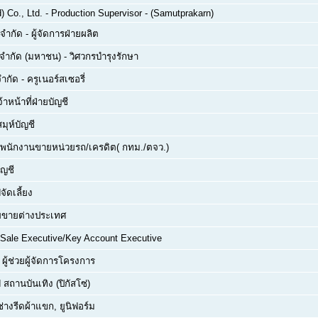
 Co., Ltd.
-
Production Supervisor - (Samutprakarn)
 จำกัด
-
ผู้จัดการฝ่ายผลิต
์ จำกัด (มหาชน)
-
วิศวกรบำรุงรักษา
จำกัด
-
ครูเนอร์สเซอรี่
จ้าหน้าที่ฝ่ายบัญชี
สมุห์บัญชี
พนักงานขายหน่วยรถ/เครดิต( กทม./ตจว.)
ัญชี
จัดเลี้ยง
่ายขายต่างประเทศ
Sale Executive/Key Account Executive
-
ผู้ช่วยผู้จัดการโครงการ
 สถานบันเทิง (ปิกัสโซ่)
ช่างรีดผ้าแขก, ยูนิฟอร์ม