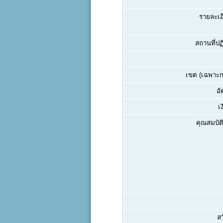
รายละเอ
สถานที่ปฏิ
เขต (เฉพาะกร
อั
เ
คุณสมบัติ
สว