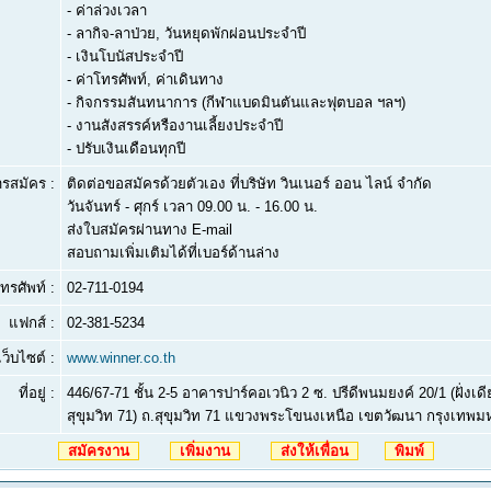
- ค่าล่วงเวลา
- ลากิจ-ลาป่วย, วันหยุดพักผ่อนประจำปี
- เงินโบนัสประจำปี
- ค่าโทรศัพท์, ค่าเดินทาง
- กิจกรรมสันทนาการ (กีฬาแบดมินตันและฟุตบอล ฯลฯ)
- งานสังสรรค์หรืองานเลี้ยงประจำปี
- ปรับเงินเดือนทุกปี
ารสมัคร :
ติดต่อขอสมัครด้วยตัวเอง ที่บริษัท วินเนอร์ ออน ไลน์ จำกัด
วันจันทร์ - ศุกร์ เวลา 09.00 น. - 16.00 น.
ส่งใบสมัครผ่านทาง E-mail
สอบถามเพิ่มเติมได้ที่เบอร์ด้านล่าง
ทรศัพท์ :
02-711-0194
แฟกส์ :
02-381-5234
เว็บไซต์ :
www.winner.co.th
ที่อยู่ :
446/67-71 ชั้น 2-5 อาคารปาร์คอเวนิว 2 ซ. ปรีดีพนมยงค์ 20/1 (ฝั่ง
สุขุมวิท 71) ถ.สุขุมวิท 71 แขวงพระโขนงเหนือ เขตวัฒนา กรุงเทพ
สมัครงาน
เพิ่มงาน
ส่งให้เพื่อน
พิมพ์