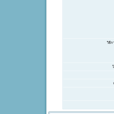
วิธีก
โ