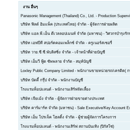
งาน
อื่นๆ
Panasonic Management (Thailand) Co., Ltd.
-
Production Supervi
บริษัท ฟิลด์ อิมแพ็ค (ประเทศไทย) จำกัด
-
ผู้จัดการฝ่ายผลิต
บริษัท แอล.พี.เอ็น ดีเวลลอปเมนท์ จำกัด (มหาชน)
-
วิศวกรบำรุงรั
บริษัท เอฟบีที สปอร์ตคอมเพล็กซ์ จำกัด
-
ครูเนอร์สเซอรี่
บริษัท วาย.ซี.ซี.พับลิสซิ่ง จำกัด
-
เจ้าหน้าที่ฝ่ายบัญชี
บริษัท เอ็มวี ฟู้ด ซัพพลาย จำกัด
-
สมุห์บัญชี
Loxley Public Company Limited
-
พนักงานขายหน่วยรถ/เครดิต( ก
บริษัท บัดดี้ กรุ๊ป จำกัด
-
พนักงานบัญชี
โรงแรมท็อปแลนด์
-
พนักงานเสิร์ฟจัดเลี้ยง
บริษัท เจียเม้ง จำกัด
-
ผู้จัดการฝ่ายขายต่างประเทศ
บริษัท คาร์มาร์ท จำกัด (มหาชน)
-
Sale Executive/Key Account E
บริษัท เอ็ม โปรเจ็ค โฮลดิ้ง จำกัด
-
ผู้ช่วยผู้จัดการโครงการ
โรงแรมท็อปแลนด์
-
พนักงานเสิร์ฟ สถานบันเทิง (ปิกัสโซ่)