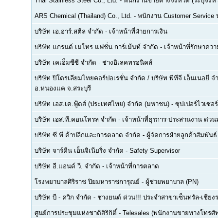
Thai Stainless Steel Co., Ltd.
-
พนักงานขายต่างจังหวัด (ระบุจังหว
ARS Chemical (Thailand) Co., Ltd.
-
พนักงาน Customer Service
บริษัท เอ.อาร์.สตีล จำกัด
-
เจ้าหน้าที่ฝ่ายการเงิน
บริษัท แกรนด์ เมโทร แฟชั่น การ์เม้นท์ จำกัด
-
เจ้าหน้าที่รักษาคว
บริษัท เคเอ็มซีซี จำกัด
-
ช่างอิเลคทรอนิคส์
บริษัท ปิโตรเลียมไทยคอร์ปอเรชั่น จำกัด / บริษัท พีทีจี เอ็นเนอยี 
อ.หนองแค จ.สระบุรี
บริษัท เอส.เค.ฟู้ดส์ (ประเทศไทย) จำกัด (มหาชน)
-
ซุปเปอร์ไวเซอร์
บริษัท เอส.ที.คอนโทรล จำกัด
-
เจ้าหน้าที่ธุรการ-ประสานงาน ด่ว
บริษัท ซี.พี.ค้าปลีกและการตลาด จำกัด
-
ผู้จัดการฝ่ายลูกค้าสัมพันธ์
บริษัท จาร์ดีน เอ็นจิเนียริ่ง จำกัด
-
Safety Supervisor
บริษัท อี.แอนด์ วี. จำกัด
-
เจ้าหน้าที่การตลาด
โรงพยาบาลศิริราช ปิยมหาราชการุณย์
-
ผู้ช่วยพยาบาล (PN)
บริษัท บี - ควิก จำกัด
-
ช่างยนต์ ด่วน!!! ประจำสาขาเซ็นทรัล-เชียงร
ศูนย์การประชุมแห่งชาติสิริกิติ์
-
Telesales (พนักงานขายทางโทรศัพท์