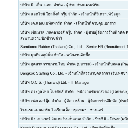
บริษัท พี. เอ็น. แอล. จำกัด
-
ผู้ช่วย ช่างแพทเทิร์น
บริษัท แอดไวซ์ โฮลดิ้งส์ กรุ๊ป จำกัด
-
เจ้าหน้าที่วิเคราะห์ข้อมูล
บริษัท เค.แอล.เมทัลพาร์ท จำกัด
-
เจ้าหน้าที่ควบคุมเอกสาร
บริษัท เซ็นทรัล เรสตอรองส์ กรุ๊ป จำกัด
-
ผู้ช่วยผู้จัดการร้านฝึกหัด 
สะพานควาย/บิ๊กซีราชดำริ
Sumitomo Rubber (Thailand) Co., Ltd.
-
Senior HR (Recruitment,T
บริษัท พูนกิจอลูมินั่ม จำกัด
-
พนักงานจัดซื้อ
บริษัท อุตสาหกรรมพรมไทย จำกัด (มหาชน)
-
เจ้าหน้าที่บุคคล (Pay
Bangkok Staffing Co., Ltd.
-
เจ้าหน้าที่สรรหาบุคคลากร (รับเพศชาย
บริษัท O.C.S. (Thailand) Ltd.
-
IT Manager
บริษัท ตระกูลไทย โปรดักส์ จำกัด
-
พนักงานขับรถส่งของ(รถกระบะ
บริษัท เชสเตอร์ฟู้ด จำกัด
-
ผู้จัดการร้าน - ผู้จัดการร้านฝึกหัด (ปร
โรงแรมแมนดาริน โอเรียนเต็ล กรุงเทพฯ
-
ช่างแอร์
บริษัท คิง เพาเวอร์ อินเตอร์เนชั่นแนล จำกัด
-
Staff II - Driver (