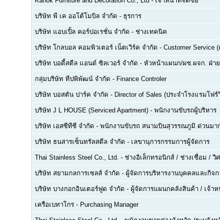
Kanok Furniture and Decoration Co., Ltd
-
เจ้าหน้าที่จัดซื้อ
บริษัท พี เค ออโต้โมบิล จำกัด
-
ธุรการ
บริษัท แอบเปิ้ล คอร์ปอเรชั่น จำกัด
-
ช่างเทคนิค
บริษัท โกลบอล คอมพิวเตอร์ เน็ตเวิร์ค จำกัด
-
Customer Service (ด
บริษัท บอดี้สตีล แอนด์ ซิลเวอร์ จำกัด
-
หัวหน้าแผนก/ผช.ผจก. ฝ่า
กลุ่มบริษัท ทีปพิพัฒน์ จำกัด
-
Finance Controler
บริษัท บอสตัน ปาร์ค จำกัด
-
Director of Sales (ประจำโรงแรมโฟร์ว
บริษัท J L HOUSE (Serviced Apartment)
-
พนักงานขับรถผู้บริหาร
บริษัท เอสซีทีซี จำกัด
-
พนักงานขับรถ สนามบินสุวรรณภูมิ ด่วนมาก
บริษัท ธนสารเซ็นทรัลสตีล จำกัด
-
เลขานุการกรรมการผู้จัดการ
Thai Stainless Steel Co., Ltd.
-
ช่างอิเล็กทรอนิกส์ / ช่างเชื่อม / 
บริษัท สยามกลการเซลส์ จำกัด
-
ผู้จัดการบริหารงานบุคคลและกิจกา
บริษัท บางกอกอินเตอร์ฟูด จำกัด
-
ผู้จัดการแผนกคลังสินค้า / เจ้าหน
เครือเบทาโกร
-
Purchasing Manager