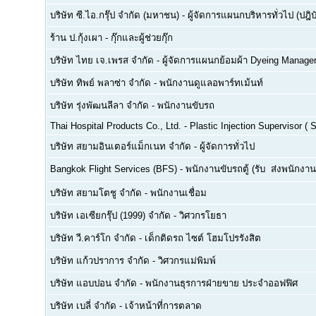
บริษัท ซี.ไอ.กรุ๊ป จำกัด (มหาชน)
-
ผู้จัดการแผนกบริหารทั่วไป (ปฎิบ
ร้าน ป.กุ้งเผา
-
กุ๊กและผู้ช่วยกุ๊ก
บริษัท ไทย เจ.เพรส จำกัด
-
ผู้จัดการแผนกย้อมผ้า Dyeing Manage
บริษัท ทิพย์ พลาซ่า จำกัด
-
พนักงานดูแลอพาร์ทเม้นท์
บริษัท รุ่งพัฒนลีลา จำกัด
-
พนักงานขับรถ
Thai Hospital Products Co., Ltd.
-
Plastic Injection Supervisor (
บริษัท สยามอินเตอร์แม็กเนท จำกัด
-
ผู้จัดการทั่วไป
Bangkok Flight Services (BFS)
-
พนักงานขับรถตู้ (รับ  ส่งพนักงาน
บริษัท สยามโตชู จำกัด
-
พนักงานเชื่อม
บริษัท เอเซียกรุ๊ป (1999) จำกัด
-
วิศวกรโยธา
บริษัท วี.คาร์โก จำกัด
-
เด็กติดรถ ไซต์ โฮมโปรรังสิต
บริษัท แก้วปราการ จำกัด
-
วิศวกรแม่พิมพ์
บริษัท แอบปอน จำกัด
-
พนักงานธุรการฝ่ายขาย ประจำออฟฟิศ
บริษัท เบลี่ จำกัด
-
เจ้าหน้าที่การตลาด