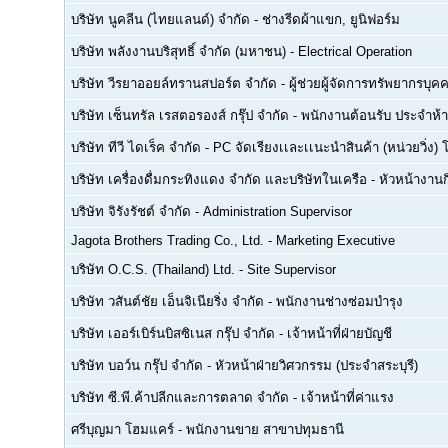
บริษัท นูคลีน (ไทยแลนด์) จำกัด
-
ช่างรีดผ้าแขก, ยูนิฟอร์ม
บริษัท พลังงานบริสุทธิ์ จำกัด (มหาชน)
-
Electrical Operation
บริษัท วีรยาออยล์ทรานสปอร์ต จำกัด
-
ผู้ช่วยผู้จัดการทรัพยากรบ
บริษัท เซ็นทรัล เรสตอรองส์ กรุ๊ป จำกัด
-
พนักงานต้อนรับ ประจำห้า
บริษัท ทีวี ไดเร็ค จำกัด
-
PC จัดเรียงเเละเเนะนำสินค้า (หน่วยวิ่ง) 
บริษัท เครื่องดื่มกระทิงแดง จำกัด และบริษัทในเครือ
-
หัวหน้างา
บริษัท จิรังรัชต์ จำกัด
-
Administration Supervisor
Jagota Brothers Trading Co., Ltd.
-
Marketing Executive
บริษัท O.C.S. (Thailand) Ltd.
-
Site Supervisor
บริษัท วสันต์ชัย เอ็นจิเนียริ่ง จำกัด
-
พนักงานช่างซ่อมบำรุง
บริษัท เออร์เบิร์นบิสซิเนส กรุ๊ป จำกัด
-
เจ้าหน้าที่ฝ่ายบัญชี
บริษัท บอว์น กรุ๊ป จำกัด
-
หัวหน้าฝ่ายวิศวกรรม (ประจำสระบุรี)
บริษัท ซี.พี.ค้าปลีกและการตลาด จำกัด
-
เจ้าหน้าที่ค่าแรง
ศรีบุญมา โฮมแคร์
-
พนักงานขาย สาขาปทุมธานี