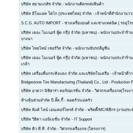
บริษัท สยามเภสัช จำกัด
-
พนักงานติดรถส่งสินค้า
บริษัท อิโนแอค โตไก (ประเทศไทย) จำกัด
-
เจ้าหน้าที่สำนักงาน
S.C.G. AUTO IMPORT
-
ช่างเครื่องยนต์ และช่างเทคนิค ( รถยุโรป -
บริษัท เดอะ ไมเนอร์ ฟู้ด กรุ๊ป จำกัด (มหาชน)
-
พนักงานประจำร้าน(F
บางนา
บริษัท ไทยไทม์ เซอร์วิส จำกัด
-
พนักงานขับรถลีมูซีน
บริษัท เดอะ ไมเนอร์ ฟู้ด กรุ๊ป จำกัด (มหาชน)
-
พนักงานประจำร้าน(
เกล้า
บริษัท เครื่องดื่มกระทิงแดง จำกัด และบริษัทในเครือ
-
เจ้าหน้าที่
Bridgestone Tire Manufacturing (Thailand) Co., Ltd
-
Production P
บริษัท อาควา นิชิฮาร่า คอร์ปอเรชั่น จำกัด
-
วิศวกรเครื่องกล(โรงงา
ห้างหุ้นส่วนจำกัด บี.ลั๊ค.กี้
-
พ่อครัว/แม่ครัว
บริษัท พิงค์ ไลน์ เอนเตอร์ไพรส์ จำกัด
-
พริตตี้/MC/พิธีกร (งานประ
บริษัท วิธิตา แอนิเมชั่น จำกัด
-
IT Support
บริษัท คิว.ที.ที. จำกัด
-
วิศวกรเครื่องกล (โครงการ)