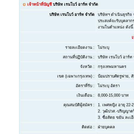
เจ้าหน้าที่บัญชี
บริษัท เรนโบว์ อาร์ท จำกัด
บริษัท เรนโบว์ อาร์ท จำกัด
บริษัทฯ ดำเนินธุรกิจ
ประสงค์จะรับบุคลากร
งานในตำแหน่ง ดังนี
เ
รายละเอียดงาน :
ไม่ระบุ
สถานที่ปฏิบัติงาน :
บริษัท เรนโบว์ อาร์ท
จังหวัด :
กรุงเทพมหานคร
เขต (เฉพาะกรุงเทพ) :
ป้อมปราบศัตรูพ่าย, ส
อัตราที่รับ :
ไม่ระบุ อัตรา
เงินเดือน :
8,000-15,000 บาท
คุณสมบัติผู้สมัคร :
1.
เพศหญิง อายุ 22-27
2.
วุฒิปวส.-ปริญญาตรี
3.
ซื่อสัตย ขยัน ละเ
ติดต่อ :
ฝ่ายบุคคล