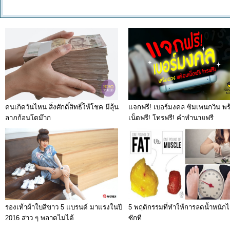
คนเกิดวันไหน สิ่งศักดิ์สิทธิ์ให้โชค มีลุ้น
แจกฟรี! เบอร์มงคล ซิมเพนกวิน พร
ลาภก้อนโตม๊าก
เน็ตฟรี! โทรฟรี! คำทำนายฟรี
รองเท้าผ้าใบสีขาว 5 แบรนด์ มาแรงในปี
5 พฤติกรรมที่ทำให้การลดน้ำหนักไม
2016 สาว ๆ พลาดไม่ได้
ซักที