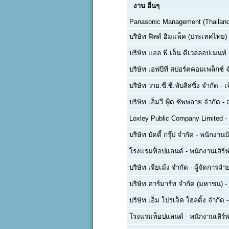
งาน
อื่นๆ
Panasonic Management (Thailand)
บริษัท ฟิลด์ อิมแพ็ค (ประเทศไทย)
บริษัท แอล.พี.เอ็น ดีเวลลอปเมนท
บริษัท เอฟบีที สปอร์ตคอมเพล็กซ์ 
บริษัท วาย.ซี.ซี.พับลิสซิ่ง จำกัด
-
เ
บริษัท เอ็มวี ฟู้ด ซัพพลาย จำกัด
-
Loxley Public Company Limited
-
บริษัท บัดดี้ กรุ๊ป จำกัด
-
พนักงานบ
โรงแรมท็อปแลนด์
-
พนักงานเสิร์ฟ
บริษัท เจียเม้ง จำกัด
-
ผู้จัดการฝ
บริษัท คาร์มาร์ท จำกัด (มหาชน)
-
บริษัท เอ็ม โปรเจ็ค โฮลดิ้ง จำกัด
โรงแรมท็อปแลนด์
-
พนักงานเสิร์ฟ