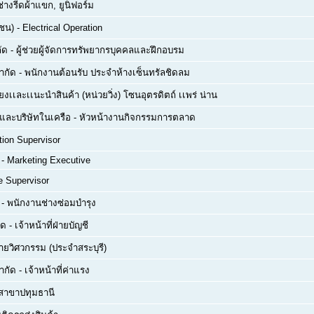
ช่างรีดผ้าแขก, ยูนิฟอร์ม
าชน)
-
Electrical Operation
ัด
-
ผู้ช่วยผู้จัดการทรัพยากรบุคคลและฝึกอบรม
จำกัด
-
พนักงานต้อนรับ ประจำห้างเซ็นทรัลชิดลม
ยงเเละเเนะนำสินค้า (หน่วยวิ่ง) โซนอุตรดิตถ์ เเพร่ น่าน
ด และบริษัทในเครือ
-
หัวหน้างานกิจกรรมการตลาด
tion Supervisor
-
Marketing Executive
e Supervisor
-
พนักงานช่างซ่อมบำรุง
ัด
-
เจ้าหน้าที่ฝ่ายบัญชี
่ายวิศวกรรม (ประจำสระบุรี)
ำกัด
-
เจ้าหน้าที่ค่าแรง
สาขาปทุมธานี