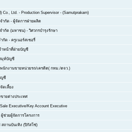
 Co., Ltd.
-
Production Supervisor - (Samutprakarn)
 จำกัด
-
ผู้จัดการฝ่ายผลิต
์ จำกัด (มหาชน)
-
วิศวกรบำรุงรักษา
จำกัด
-
ครูเนอร์สเซอรี่
จ้าหน้าที่ฝ่ายบัญชี
สมุห์บัญชี
พนักงานขายหน่วยรถ/เครดิต( กทม./ตจว.)
ัญชี
จัดเลี้ยง
่ายขายต่างประเทศ
Sale Executive/Key Account Executive
-
ผู้ช่วยผู้จัดการโครงการ
 สถานบันเทิง (ปิกัสโซ่)