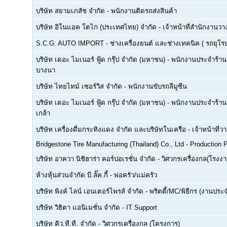
บริษัท สยามเภสัช จำกัด
-
พนักงานติดรถส่งสินค้า
บริษัท อิโนแอค โตไก (ประเทศไทย) จำกัด
-
เจ้าหน้าที่สำนักงาน
S.C.G. AUTO IMPORT
-
ช่างเครื่องยนต์ และช่างเทคนิค ( รถยุโรป -
บริษัท เดอะ ไมเนอร์ ฟู้ด กรุ๊ป จำกัด (มหาชน)
-
พนักงานประจำร้าน(F
บางนา
บริษัท ไทยไทม์ เซอร์วิส จำกัด
-
พนักงานขับรถลีมูซีน
บริษัท เดอะ ไมเนอร์ ฟู้ด กรุ๊ป จำกัด (มหาชน)
-
พนักงานประจำร้าน(
เกล้า
บริษัท เครื่องดื่มกระทิงแดง จำกัด และบริษัทในเครือ
-
เจ้าหน้าที่
Bridgestone Tire Manufacturing (Thailand) Co., Ltd
-
Production P
บริษัท อาควา นิชิฮาร่า คอร์ปอเรชั่น จำกัด
-
วิศวกรเครื่องกล(โรงงา
ห้างหุ้นส่วนจำกัด บี.ลั๊ค.กี้
-
พ่อครัว/แม่ครัว
บริษัท พิงค์ ไลน์ เอนเตอร์ไพรส์ จำกัด
-
พริตตี้/MC/พิธีกร (งานประ
บริษัท วิธิตา แอนิเมชั่น จำกัด
-
IT Support
บริษัท คิว.ที.ที. จำกัด
-
วิศวกรเครื่องกล (โครงการ)