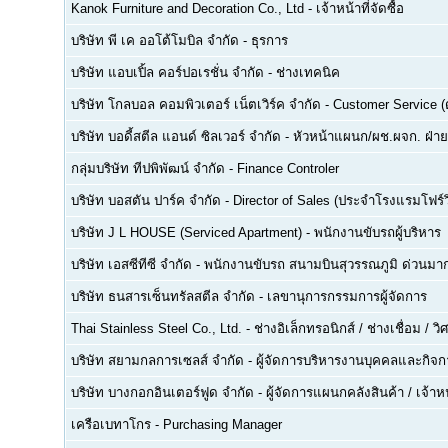
Kanok Furniture and Decoration Co., Ltd
-
เจ้าหน้าที่จัดซื้อ
บริษัท พี เค ออโต้โมบิล จำกัด
-
ธุรการ
บริษัท แอบเปิ้ล คอร์ปอเรชั่น จำกัด
-
ช่างเทคนิค
บริษัท โกลบอล คอมพิวเตอร์ เน็ตเวิร์ค จำกัด
-
Customer Service (ด
บริษัท บอดี้สตีล แอนด์ ซิลเวอร์ จำกัด
-
หัวหน้าแผนก/ผช.ผจก. ฝ่า
กลุ่มบริษัท ทีปพิพัฒน์ จำกัด
-
Finance Controler
บริษัท บอสตัน ปาร์ค จำกัด
-
Director of Sales (ประจำโรงแรมโฟร์ว
บริษัท J L HOUSE (Serviced Apartment)
-
พนักงานขับรถผู้บริหาร
บริษัท เอสซีทีซี จำกัด
-
พนักงานขับรถ สนามบินสุวรรณภูมิ ด่วนมาก
บริษัท ธนสารเซ็นทรัลสตีล จำกัด
-
เลขานุการกรรมการผู้จัดการ
Thai Stainless Steel Co., Ltd.
-
ช่างอิเล็กทรอนิกส์ / ช่างเชื่อม / 
บริษัท สยามกลการเซลส์ จำกัด
-
ผู้จัดการบริหารงานบุคคลและกิจกา
บริษัท บางกอกอินเตอร์ฟูด จำกัด
-
ผู้จัดการแผนกคลังสินค้า / เจ้าหน
เครือเบทาโกร
-
Purchasing Manager