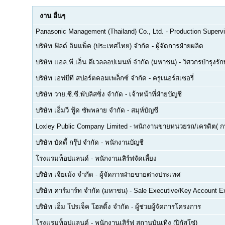
งาน
อื่นๆ
Panasonic Management (Thailand) Co., Ltd.
-
Production Supervi
บริษัท ฟิลด์ อิมแพ็ค (ประเทศไทย) จำกัด
-
ผู้จัดการฝ่ายผลิต
บริษัท แอล.พี.เอ็น ดีเวลลอปเมนท์ จำกัด (มหาชน)
-
วิศวกรบำรุงรั
บริษัท เอฟบีที สปอร์ตคอมเพล็กซ์ จำกัด
-
ครูเนอร์สเซอรี่
บริษัท วาย.ซี.ซี.พับลิสซิ่ง จำกัด
-
เจ้าหน้าที่ฝ่ายบัญชี
บริษัท เอ็มวี ฟู้ด ซัพพลาย จำกัด
-
สมุห์บัญชี
Loxley Public Company Limited
-
พนักงานขายหน่วยรถ/เครดิต( ก
บริษัท บัดดี้ กรุ๊ป จำกัด
-
พนักงานบัญชี
โรงแรมท็อปแลนด์
-
พนักงานเสิร์ฟจัดเลี้ยง
บริษัท เจียเม้ง จำกัด
-
ผู้จัดการฝ่ายขายต่างประเทศ
บริษัท คาร์มาร์ท จำกัด (มหาชน)
-
Sale Executive/Key Account E
บริษัท เอ็ม โปรเจ็ค โฮลดิ้ง จำกัด
-
ผู้ช่วยผู้จัดการโครงการ
โรงแรมท็อปแลนด์
-
พนักงานเสิร์ฟ สถานบันเทิง (ปิกัสโซ่)