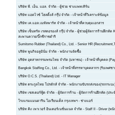
บริษัท พี. เอ็น. แอล. จำกัด
-
ผู้ช่วย ช่างแพทเทิร์น
บริษัท แอดไวซ์ โฮลดิ้งส์ กรุ๊ป จำกัด
-
เจ้าหน้าที่วิเคราะห์ข้อมูล
บริษัท เค.แอล.เมทัลพาร์ท จำกัด
-
เจ้าหน้าที่ควบคุมเอกสาร
บริษัท เซ็นทรัล เรสตอรองส์ กรุ๊ป จำกัด
-
ผู้ช่วยผู้จัดการร้านฝึกหัด 
สะพานควาย/บิ๊กซีราชดำริ
Sumitomo Rubber (Thailand) Co., Ltd.
-
Senior HR (Recruitment,T
บริษัท พูนกิจอลูมินั่ม จำกัด
-
พนักงานจัดซื้อ
บริษัท อุตสาหกรรมพรมไทย จำกัด (มหาชน)
-
เจ้าหน้าที่บุคคล (Pay
Bangkok Staffing Co., Ltd.
-
เจ้าหน้าที่สรรหาบุคคลากร (รับเพศชาย
บริษัท O.C.S. (Thailand) Ltd.
-
IT Manager
บริษัท ตระกูลไทย โปรดักส์ จำกัด
-
พนักงานขับรถส่งของ(รถกระบะ
บริษัท เชสเตอร์ฟู้ด จำกัด
-
ผู้จัดการร้าน - ผู้จัดการร้านฝึกหัด (ปร
โรงแรมแมนดาริน โอเรียนเต็ล กรุงเทพฯ
-
ช่างแอร์
บริษัท คิง เพาเวอร์ อินเตอร์เนชั่นแนล จำกัด
-
Staff II - Driver (