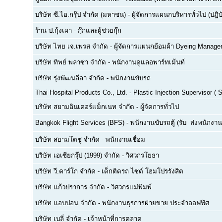
บริษัท ซี.ไอ.กรุ๊ป จำกัด (มหาชน)
-
ผู้จัดการแผนกบริหารทั่วไป (ปฎิบ
ร้าน ป.กุ้งเผา
-
กุ๊กและผู้ช่วยกุ๊ก
บริษัท ไทย เจ.เพรส จำกัด
-
ผู้จัดการแผนกย้อมผ้า Dyeing Manage
บริษัท ทิพย์ พลาซ่า จำกัด
-
พนักงานดูแลอพาร์ทเม้นท์
บริษัท รุ่งพัฒนลีลา จำกัด
-
พนักงานขับรถ
Thai Hospital Products Co., Ltd.
-
Plastic Injection Supervisor (
บริษัท สยามอินเตอร์แม็กเนท จำกัด
-
ผู้จัดการทั่วไป
Bangkok Flight Services (BFS)
-
พนักงานขับรถตู้ (รับ  ส่งพนักงาน
บริษัท สยามโตชู จำกัด
-
พนักงานเชื่อม
บริษัท เอเซียกรุ๊ป (1999) จำกัด
-
วิศวกรโยธา
บริษัท วี.คาร์โก จำกัด
-
เด็กติดรถ ไซต์ โฮมโปรรังสิต
บริษัท แก้วปราการ จำกัด
-
วิศวกรแม่พิมพ์
บริษัท แอบปอน จำกัด
-
พนักงานธุรการฝ่ายขาย ประจำออฟฟิศ
บริษัท เบลี่ จำกัด
-
เจ้าหน้าที่การตลาด