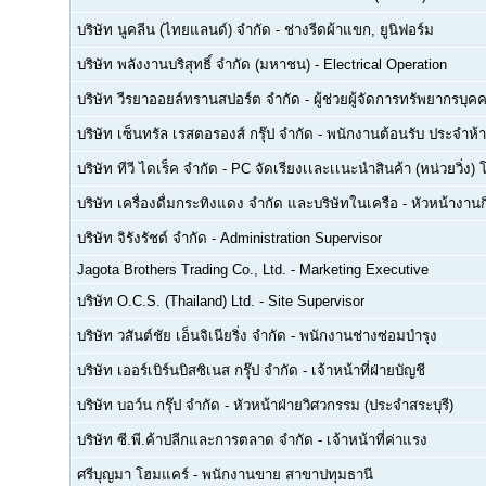
บริษัท นูคลีน (ไทยแลนด์) จำกัด
-
ช่างรีดผ้าแขก, ยูนิฟอร์ม
บริษัท พลังงานบริสุทธิ์ จำกัด (มหาชน)
-
Electrical Operation
บริษัท วีรยาออยล์ทรานสปอร์ต จำกัด
-
ผู้ช่วยผู้จัดการทรัพยากรบ
บริษัท เซ็นทรัล เรสตอรองส์ กรุ๊ป จำกัด
-
พนักงานต้อนรับ ประจำห้า
บริษัท ทีวี ไดเร็ค จำกัด
-
PC จัดเรียงเเละเเนะนำสินค้า (หน่วยวิ่ง) 
บริษัท เครื่องดื่มกระทิงแดง จำกัด และบริษัทในเครือ
-
หัวหน้างา
บริษัท จิรังรัชต์ จำกัด
-
Administration Supervisor
Jagota Brothers Trading Co., Ltd.
-
Marketing Executive
บริษัท O.C.S. (Thailand) Ltd.
-
Site Supervisor
บริษัท วสันต์ชัย เอ็นจิเนียริ่ง จำกัด
-
พนักงานช่างซ่อมบำรุง
บริษัท เออร์เบิร์นบิสซิเนส กรุ๊ป จำกัด
-
เจ้าหน้าที่ฝ่ายบัญชี
บริษัท บอว์น กรุ๊ป จำกัด
-
หัวหน้าฝ่ายวิศวกรรม (ประจำสระบุรี)
บริษัท ซี.พี.ค้าปลีกและการตลาด จำกัด
-
เจ้าหน้าที่ค่าแรง
ศรีบุญมา โฮมแคร์
-
พนักงานขาย สาขาปทุมธานี