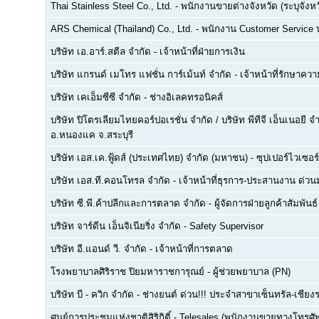
Thai Stainless Steel Co., Ltd.
-
พนักงานขายต่างจังหวัด (ระบุจังหว
ARS Chemical (Thailand) Co., Ltd.
-
พนักงาน Customer Service
บริษัท เอ.อาร์.สตีล จำกัด
-
เจ้าหน้าที่ฝ่ายการเงิน
บริษัท แกรนด์ เมโทร แฟชั่น การ์เม้นท์ จำกัด
-
เจ้าหน้าที่รักษาคว
บริษัท เคเอ็มซีซี จำกัด
-
ช่างอิเลคทรอนิคส์
บริษัท ปิโตรเลียมไทยคอร์ปอเรชั่น จำกัด / บริษัท พีทีจี เอ็นเนอยี 
อ.หนองแค จ.สระบุรี
บริษัท เอส.เค.ฟู้ดส์ (ประเทศไทย) จำกัด (มหาชน)
-
ซุปเปอร์ไวเซอร์
บริษัท เอส.ที.คอนโทรล จำกัด
-
เจ้าหน้าที่ธุรการ-ประสานงาน ด่ว
บริษัท ซี.พี.ค้าปลีกและการตลาด จำกัด
-
ผู้จัดการฝ่ายลูกค้าสัมพันธ์
บริษัท จาร์ดีน เอ็นจิเนียริ่ง จำกัด
-
Safety Supervisor
บริษัท อี.แอนด์ วี. จำกัด
-
เจ้าหน้าที่การตลาด
โรงพยาบาลศิริราช ปิยมหาราชการุณย์
-
ผู้ช่วยพยาบาล (PN)
บริษัท บี - ควิก จำกัด
-
ช่างยนต์ ด่วน!!! ประจำสาขาเซ็นทรัล-เชียงร
ศูนย์การประชุมแห่งชาติสิริกิติ์
-
Telesales (พนักงานขายทางโทรศัพท์