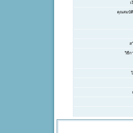
เ
คุณสมบัติ
สว
วิธีก
โ