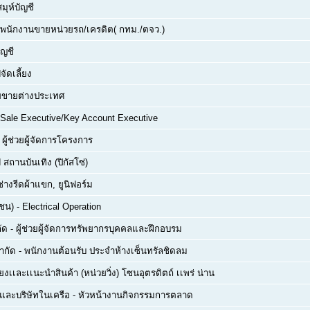
สมุห์บัญชี
พนักงานขายหน่วยรถ/เครดิต( กทม./ตจว.)
ัญชี
จัดเลี้ยง
่ายขายต่างประเทศ
Sale Executive/Key Account Executive
-
ผู้ช่วยผู้จัดการโครงการ
 สถานบันเทิง (ปิกัสโซ่)
ช่างรีดผ้าแขก, ยูนิฟอร์ม
าชน)
-
Electrical Operation
ัด
-
ผู้ช่วยผู้จัดการทรัพยากรบุคคลและฝึกอบรม
จำกัด
-
พนักงานต้อนรับ ประจำห้างเซ็นทรัลชิดลม
ยงเเละเเนะนำสินค้า (หน่วยวิ่ง) โซนอุตรดิตถ์ เเพร่ น่าน
ด และบริษัทในเครือ
-
หัวหน้างานกิจกรรมการตลาด