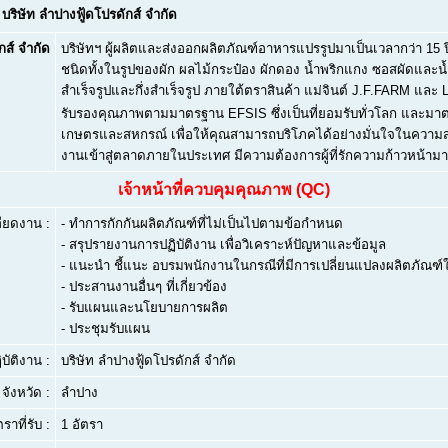
บริษัท ลำปางฟู้ดโปรดักส์ จำกัด
กส์ จำกัด
บริษัทฯ ผู้ผลิตและส่งออกผลิตภัณฑ์อาหารแปรรูปมาเป็นเวลากว่า 15
ชนิดทั้งในรูปของผัก ผลไม้กระป๋อง ผักดอง น้ำพริกแกง ซอสผัดและน้
สำเร็จรูปและกึ่งสำเร็จรูป ภายใต้ตราสินค้า แม่จินต์ J.F.FARM และ
รับรองคุณภาพตามมาตรฐาน EFSIS ซึ่งเป็นที่ยอมรับทั่วโลก และ
เกษตรและสหกรณ์ เพื่อให้คุณสามารถบริโภคได้อย่างมั่นใจในควา
งานเข้าสู่ตลาดภายในประเทศ มีความต้องการผู้ที่รักความก้าวหน้
เจ้าหน้าที่ควบคุมคุณภาพ (QC)
ียดงาน :
- ทำการกักกันผลิตภัณฑ์ที่ไม่เป็นไปตามข้อกำหนด
- สรุปรายงานการปฏิบัติงาน เพื่อวิเคราะห์ปัญหาและข้อมูล
- แนะนำ ชี้แนะ อบรมพนักงานในกรณีที่มีการเปลี่ยนแปลงผลิตภัณฑ์
- ประสานงานอื่นๆ ที่เกี่ยวข้อง
- รับแผนและนโยบายการผลิต
- ประชุมรับแผน
บัติงาน :
บริษัท ลำปางฟู้ดโปรดักส์ จำกัด
จังหวัด :
ลำปาง
ตราที่รับ :
1 อัตรา