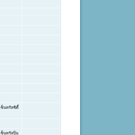
็นทรัลซิตี้
็นทรัลปิ่น