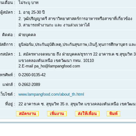
งินเดือน :
ไม่ระบุ บาท
ผู้สมัคร :
1.
อายุ 25-30 ปี
2.
วุฒิปริญญาตรี สาขาวิทยาศาสตร์การอาหารหรือสาขาที่เกี่ยวข้อง
3.
สามารถทำงานกะ และ งานล่วงเวลาได้
ติดต่อ :
ฝ่ายบุคคล
ัสดิการ :
ยูนิฟอร์ม,ประกันอุบัติเหตุ,ประกันสุขภาพ,เงินกู้,ทุนการศึกษาบุตร 
ารสมัคร :
1. สมัครทางจดหมาย ถึง ฝ่ายบุคคล/ธุรการ 22 อาคารเค ซ.สุขุมวิท 3
แขวงคลองตันเหนือ เขตวัฒนา กทม. 10110
2.E-mail pa_ho@lampangfood.com
ทรศัพท์ :
0-2260-9135-42
แฟกส์ :
0-2662-2089
เว็บไซต์ :
www.lampangfood.com/about_th.html
ที่อยู่ :
22 อาคารเค ซ. สุขุมวิท 35 ถ. สุขุมวิท แขวงคลองตันเหนือ เขตวั
สมัครงาน
เพิ่มงาน
ส่งให้เพื่อน
พิมพ์