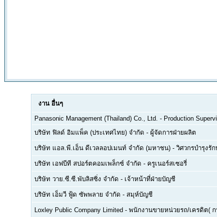
งาน
อื่นๆ
Panasonic Management (Thailand) Co., Ltd.
-
Production Supervi
บริษัท ฟิลด์ อิมแพ็ค (ประเทศไทย) จำกัด
-
ผู้จัดการฝ่ายผลิต
บริษัท แอล.พี.เอ็น ดีเวลลอปเมนท์ จำกัด (มหาชน)
-
วิศวกรบำรุงรั
บริษัท เอฟบีที สปอร์ตคอมเพล็กซ์ จำกัด
-
ครูเนอร์สเซอรี่
บริษัท วาย.ซี.ซี.พับลิสซิ่ง จำกัด
-
เจ้าหน้าที่ฝ่ายบัญชี
บริษัท เอ็มวี ฟู้ด ซัพพลาย จำกัด
-
สมุห์บัญชี
Loxley Public Company Limited
-
พนักงานขายหน่วยรถ/เครดิต( ก