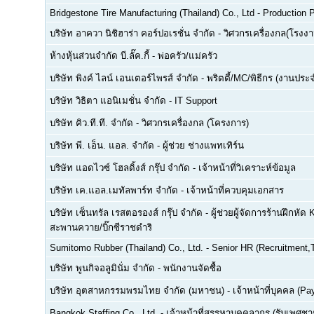
Bridgestone Tire Manufacturing (Thailand) Co., Ltd
-
Production P
บริษัท อาควา นิชิฮาร่า คอร์ปอเรชั่น จำกัด
-
วิศวกรเครื่องกล(โรงงา
ห้างหุ้นส่วนจำกัด บี.ลั๊ค.กี้
-
พ่อครัว/แม่ครัว
บริษัท พิงค์ ไลน์ เอนเตอร์ไพรส์ จำกัด
-
พริตตี้/MC/พิธีกร (งานประ
บริษัท วิธิตา แอนิเมชั่น จำกัด
-
IT Support
บริษัท คิว.ที.ที. จำกัด
-
วิศวกรเครื่องกล (โครงการ)
บริษัท พี. เอ็น. แอล. จำกัด
-
ผู้ช่วย ช่างแพทเทิร์น
บริษัท แอดไวซ์ โฮลดิ้งส์ กรุ๊ป จำกัด
-
เจ้าหน้าที่วิเคราะห์ข้อมูล
บริษัท เค.แอล.เมทัลพาร์ท จำกัด
-
เจ้าหน้าที่ควบคุมเอกสาร
บริษัท เซ็นทรัล เรสตอรองส์ กรุ๊ป จำกัด
-
ผู้ช่วยผู้จัดการร้านฝึกหัด 
สะพานควาย/บิ๊กซีราชดำริ
Sumitomo Rubber (Thailand) Co., Ltd.
-
Senior HR (Recruitment,T
บริษัท พูนกิจอลูมินั่ม จำกัด
-
พนักงานจัดซื้อ
บริษัท อุตสาหกรรมพรมไทย จำกัด (มหาชน)
-
เจ้าหน้าที่บุคคล (Pay
Bangkok Staffing Co., Ltd.
-
เจ้าหน้าที่สรรหาบุคคลากร (รับเพศชาย