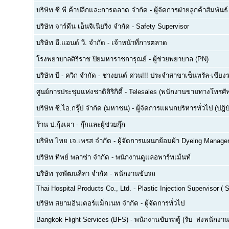
บริษัท ซี.พี.ค้าปลีกและการตลาด จำกัด
-
ผู้จัดการฝ่ายลูกค้าสัมพันธ์
บริษัท จาร์ดีน เอ็นจิเนียริ่ง จำกัด
-
Safety Supervisor
บริษัท อี.แอนด์ วี. จำกัด
-
เจ้าหน้าที่การตลาด
โรงพยาบาลศิริราช ปิยมหาราชการุณย์
-
ผู้ช่วยพยาบาล (PN)
บริษัท บี - ควิก จำกัด
-
ช่างยนต์ ด่วน!!! ประจำสาขาเซ็นทรัล-เชียงร
ศูนย์การประชุมแห่งชาติสิริกิติ์
-
Telesales (พนักงานขายทางโทรศัพท์
บริษัท ซี.ไอ.กรุ๊ป จำกัด (มหาชน)
-
ผู้จัดการแผนกบริหารทั่วไป (ปฎิบ
ร้าน ป.กุ้งเผา
-
กุ๊กและผู้ช่วยกุ๊ก
บริษัท ไทย เจ.เพรส จำกัด
-
ผู้จัดการแผนกย้อมผ้า Dyeing Manage
บริษัท ทิพย์ พลาซ่า จำกัด
-
พนักงานดูแลอพาร์ทเม้นท์
บริษัท รุ่งพัฒนลีลา จำกัด
-
พนักงานขับรถ
Thai Hospital Products Co., Ltd.
-
Plastic Injection Supervisor (
บริษัท สยามอินเตอร์แม็กเนท จำกัด
-
ผู้จัดการทั่วไป
Bangkok Flight Services (BFS)
-
พนักงานขับรถตู้ (รับ  ส่งพนักงาน