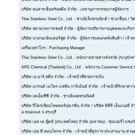
บริษัท ธนสารเซ็นทรัลสตีล จำกัด
-
เลขานุการกรรมการผู้จัดการ
Thai Stainless Steel Co., Ltd.
-
ช่างอิเล็กทรอนิกส์ / ช่างเชื่อม / 
บริษัท สยามกลการเซลส์ จำกัด
-
ผู้จัดการบริหารงานบุคคลและกิจกา
บริษัท บางกอกอินเตอร์ฟูด จำกัด
-
ผู้จัดการแผนกคลังสินค้า / เจ้าหน
เครือเบทาโกร
-
Purchasing Manager
Thai Stainless Steel Co., Ltd.
-
พนักงานขายต่างจังหวัด (ระบุจังหว
ARS Chemical (Thailand) Co., Ltd.
-
พนักงาน Customer Service
บริษัท เอ.อาร์.สตีล จำกัด
-
เจ้าหน้าที่ฝ่ายการเงิน
บริษัท แกรนด์ เมโทร แฟชั่น การ์เม้นท์ จำกัด
-
เจ้าหน้าที่รักษาคว
บริษัท เคเอ็มซีซี จำกัด
-
ช่างอิเลคทรอนิคส์
บริษัท ปิโตรเลียมไทยคอร์ปอเรชั่น จำกัด / บริษัท พีทีจี เอ็นเนอยี 
อ.หนองแค จ.สระบุรี
บริษัท เอส.เค.ฟู้ดส์ (ประเทศไทย) จำกัด (มหาชน)
-
ซุปเปอร์ไวเซอร์
บริษัท เอส.ที.คอนโทรล จำกัด
-
เจ้าหน้าที่ธุรการ-ประสานงาน ด่ว