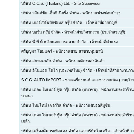
บริษัท O.C.S. (Thailand) Ltd.
-
Site Supervisor
บริษัท วสันต์ชัย เอ็นจิเนียริ่ง จำกัด
-
พนักงานช่างซ่อมบำรุง
บริษัท เออร์เบิร์นบิสซิเนส กรุ๊ป จำกัด
-
เจ้าหน้าที่ฝ่ายบัญชี
บริษัท บอว์น กรุ๊ป จำกัด
-
หัวหน้าฝ่ายวิศวกรรม (ประจำสระบุรี)
บริษัท ซี.พี.ค้าปลีกและการตลาด จำกัด
-
เจ้าหน้าที่ค่าแรง
ศรีบุญมา โฮมแคร์
-
พนักงานขาย สาขาปทุมธานี
บริษัท สยามเภสัช จำกัด
-
พนักงานติดรถส่งสินค้า
บริษัท อิโนแอค โตไก (ประเทศไทย) จำกัด
-
เจ้าหน้าที่สำนักงาน
S.C.G. AUTO IMPORT
-
ช่างเครื่องยนต์ และช่างเทคนิค ( รถยุโรป -
บริษัท เดอะ ไมเนอร์ ฟู้ด กรุ๊ป จำกัด (มหาชน)
-
พนักงานประจำร้าน(F
บางนา
บริษัท ไทยไทม์ เซอร์วิส จำกัด
-
พนักงานขับรถลีมูซีน
บริษัท เดอะ ไมเนอร์ ฟู้ด กรุ๊ป จำกัด (มหาชน)
-
พนักงานประจำร้าน(
เกล้า
บริษัท เครื่องดื่มกระทิงแดง จำกัด และบริษัทในเครือ
-
เจ้าหน้าที่