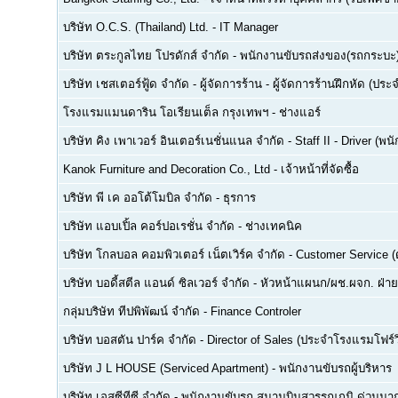
บริษัท O.C.S. (Thailand) Ltd.
-
IT Manager
บริษัท ตระกูลไทย โปรดักส์ จำกัด
-
พนักงานขับรถส่งของ(รถกระบะ
บริษัท เชสเตอร์ฟู้ด จำกัด
-
ผู้จัดการร้าน - ผู้จัดการร้านฝึกหัด (ปร
โรงแรมแมนดาริน โอเรียนเต็ล กรุงเทพฯ
-
ช่างแอร์
บริษัท คิง เพาเวอร์ อินเตอร์เนชั่นแนล จำกัด
-
Staff II - Driver (
Kanok Furniture and Decoration Co., Ltd
-
เจ้าหน้าที่จัดซื้อ
บริษัท พี เค ออโต้โมบิล จำกัด
-
ธุรการ
บริษัท แอบเปิ้ล คอร์ปอเรชั่น จำกัด
-
ช่างเทคนิค
บริษัท โกลบอล คอมพิวเตอร์ เน็ตเวิร์ค จำกัด
-
Customer Service (ด
บริษัท บอดี้สตีล แอนด์ ซิลเวอร์ จำกัด
-
หัวหน้าแผนก/ผช.ผจก. ฝ่า
กลุ่มบริษัท ทีปพิพัฒน์ จำกัด
-
Finance Controler
บริษัท บอสตัน ปาร์ค จำกัด
-
Director of Sales (ประจำโรงแรมโฟร์ว
บริษัท J L HOUSE (Serviced Apartment)
-
พนักงานขับรถผู้บริหาร
บริษัท เอสซีทีซี จำกัด
-
พนักงานขับรถ สนามบินสุวรรณภูมิ ด่วนมาก