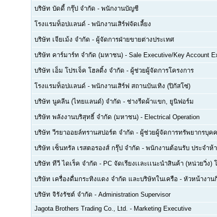
บริษัท บัดดี้ กรุ๊ป จำกัด
-
พนักงานบัญชี
โรงแรมท็อปแลนด์
-
พนักงานเสิร์ฟจัดเลี้ยง
บริษัท เจียเม้ง จำกัด
-
ผู้จัดการฝ่ายขายต่างประเทศ
บริษัท คาร์มาร์ท จำกัด (มหาชน)
-
Sale Executive/Key Account E
บริษัท เอ็ม โปรเจ็ค โฮลดิ้ง จำกัด
-
ผู้ช่วยผู้จัดการโครงการ
โรงแรมท็อปแลนด์
-
พนักงานเสิร์ฟ สถานบันเทิง (ปิกัสโซ่)
บริษัท นูคลีน (ไทยแลนด์) จำกัด
-
ช่างรีดผ้าแขก, ยูนิฟอร์ม
บริษัท พลังงานบริสุทธิ์ จำกัด (มหาชน)
-
Electrical Operation
บริษัท วีรยาออยล์ทรานสปอร์ต จำกัด
-
ผู้ช่วยผู้จัดการทรัพยากรบ
บริษัท เซ็นทรัล เรสตอรองส์ กรุ๊ป จำกัด
-
พนักงานต้อนรับ ประจำห้า
บริษัท ทีวี ไดเร็ค จำกัด
-
PC จัดเรียงเเละเเนะนำสินค้า (หน่วยวิ่ง) 
บริษัท เครื่องดื่มกระทิงแดง จำกัด และบริษัทในเครือ
-
หัวหน้างา
บริษัท จิรังรัชต์ จำกัด
-
Administration Supervisor
Jagota Brothers Trading Co., Ltd.
-
Marketing Executive