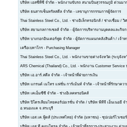
บริษัท เอสซีทีซี จำกัด
-
พนักงานขับรถ สนามบินสุวรรณภูมิ ด่วนมาก
บริษัท ธนสารเซ็นทรัลสตีล จำกัด
-
เลขานุการกรรมการผู้จัดการ
Thai Stainless Steel Co., Ltd.
-
ช่างอิเล็กทรอนิกส์ / ช่างเชื่อม / 
บริษัท สยามกลการเซลส์ จำกัด
-
ผู้จัดการบริหารงานบุคคลและกิจกา
บริษัท บางกอกอินเตอร์ฟูด จำกัด
-
ผู้จัดการแผนกคลังสินค้า / เจ้าหน
เครือเบทาโกร
-
Purchasing Manager
Thai Stainless Steel Co., Ltd.
-
พนักงานขายต่างจังหวัด (ระบุจังหว
ARS Chemical (Thailand) Co., Ltd.
-
พนักงาน Customer Service
บริษัท เอ.อาร์.สตีล จำกัด
-
เจ้าหน้าที่ฝ่ายการเงิน
บริษัท แกรนด์ เมโทร แฟชั่น การ์เม้นท์ จำกัด
-
เจ้าหน้าที่รักษาคว
บริษัท เคเอ็มซีซี จำกัด
-
ช่างอิเลคทรอนิคส์
บริษัท ปิโตรเลียมไทยคอร์ปอเรชั่น จำกัด / บริษัท พีทีจี เอ็นเนอยี 
อ.หนองแค จ.สระบุรี
บริษัท เอส.เค.ฟู้ดส์ (ประเทศไทย) จำกัด (มหาชน)
-
ซุปเปอร์ไวเซอร์
บริษัท เอส.ที.คอนโทรล จำกัด
-
เจ้าหน้าที่ธุรการ-ประสานงาน ด่ว