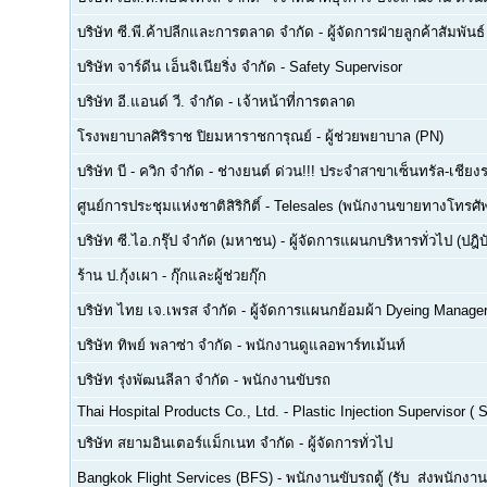
บริษัท ซี.พี.ค้าปลีกและการตลาด จำกัด
-
ผู้จัดการฝ่ายลูกค้าสัมพันธ์
บริษัท จาร์ดีน เอ็นจิเนียริ่ง จำกัด
-
Safety Supervisor
บริษัท อี.แอนด์ วี. จำกัด
-
เจ้าหน้าที่การตลาด
โรงพยาบาลศิริราช ปิยมหาราชการุณย์
-
ผู้ช่วยพยาบาล (PN)
บริษัท บี - ควิก จำกัด
-
ช่างยนต์ ด่วน!!! ประจำสาขาเซ็นทรัล-เชียงร
ศูนย์การประชุมแห่งชาติสิริกิติ์
-
Telesales (พนักงานขายทางโทรศัพท์
บริษัท ซี.ไอ.กรุ๊ป จำกัด (มหาชน)
-
ผู้จัดการแผนกบริหารทั่วไป (ปฎิบ
ร้าน ป.กุ้งเผา
-
กุ๊กและผู้ช่วยกุ๊ก
บริษัท ไทย เจ.เพรส จำกัด
-
ผู้จัดการแผนกย้อมผ้า Dyeing Manage
บริษัท ทิพย์ พลาซ่า จำกัด
-
พนักงานดูแลอพาร์ทเม้นท์
บริษัท รุ่งพัฒนลีลา จำกัด
-
พนักงานขับรถ
Thai Hospital Products Co., Ltd.
-
Plastic Injection Supervisor (
บริษัท สยามอินเตอร์แม็กเนท จำกัด
-
ผู้จัดการทั่วไป
Bangkok Flight Services (BFS)
-
พนักงานขับรถตู้ (รับ  ส่งพนักงาน