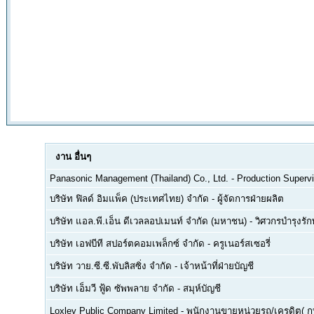
งาน
อื่นๆ
Panasonic Management (Thailand) Co., Ltd.
-
Production Supervi
บริษัท ฟิลด์ อิมแพ็ค (ประเทศไทย) จำกัด
-
ผู้จัดการฝ่ายผลิต
บริษัท แอล.พี.เอ็น ดีเวลลอปเมนท์ จำกัด (มหาชน)
-
วิศวกรบำรุงรั
บริษัท เอฟบีที สปอร์ตคอมเพล็กซ์ จำกัด
-
ครูเนอร์สเซอรี่
บริษัท วาย.ซี.ซี.พับลิสซิ่ง จำกัด
-
เจ้าหน้าที่ฝ่ายบัญชี
บริษัท เอ็มวี ฟู้ด ซัพพลาย จำกัด
-
สมุห์บัญชี
Loxley Public Company Limited
-
พนักงานขายหน่วยรถ/เครดิต( ก