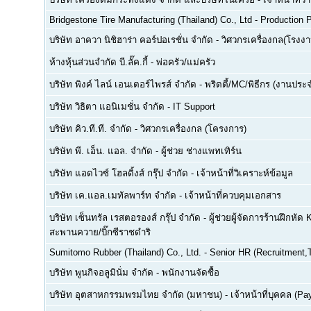
Bridgestone Tire Manufacturing (Thailand) Co., Ltd
-
Production P
บริษัท อาควา นิชิฮาร่า คอร์ปอเรชั่น จำกัด
-
วิศวกรเครื่องกล(โรงงา
ห้างหุ้นส่วนจำกัด บี.ลั๊ค.กี้
-
พ่อครัว/แม่ครัว
บริษัท พิงค์ ไลน์ เอนเตอร์ไพรส์ จำกัด
-
พริตตี้/MC/พิธีกร (งานประ
บริษัท วิธิตา แอนิเมชั่น จำกัด
-
IT Support
บริษัท คิว.ที.ที. จำกัด
-
วิศวกรเครื่องกล (โครงการ)
บริษัท พี. เอ็น. แอล. จำกัด
-
ผู้ช่วย ช่างแพทเทิร์น
บริษัท แอดไวซ์ โฮลดิ้งส์ กรุ๊ป จำกัด
-
เจ้าหน้าที่วิเคราะห์ข้อมูล
บริษัท เค.แอล.เมทัลพาร์ท จำกัด
-
เจ้าหน้าที่ควบคุมเอกสาร
บริษัท เซ็นทรัล เรสตอรองส์ กรุ๊ป จำกัด
-
ผู้ช่วยผู้จัดการร้านฝึกหัด 
สะพานควาย/บิ๊กซีราชดำริ
Sumitomo Rubber (Thailand) Co., Ltd.
-
Senior HR (Recruitment,T
บริษัท พูนกิจอลูมินั่ม จำกัด
-
พนักงานจัดซื้อ
บริษัท อุตสาหกรรมพรมไทย จำกัด (มหาชน)
-
เจ้าหน้าที่บุคคล (Pay