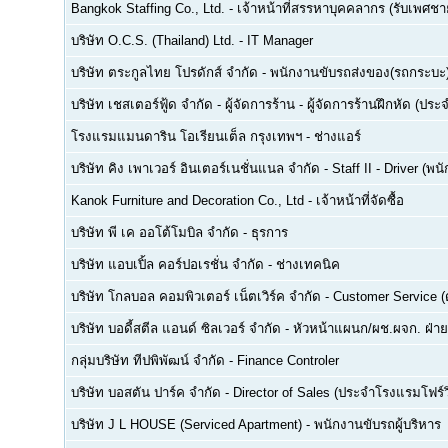
Bangkok Staffing Co., Ltd.
-
เจ้าหน้าที่สรรหาบุคคลากร (รับเพศชาย
บริษัท O.C.S. (Thailand) Ltd.
-
IT Manager
บริษัท ตระกูลไทย โปรดักส์ จำกัด
-
พนักงานขับรถส่งของ(รถกระบะ
บริษัท เชสเตอร์ฟู้ด จำกัด
-
ผู้จัดการร้าน - ผู้จัดการร้านฝึกหัด (ปร
โรงแรมแมนดาริน โอเรียนเต็ล กรุงเทพฯ
-
ช่างแอร์
บริษัท คิง เพาเวอร์ อินเตอร์เนชั่นแนล จำกัด
-
Staff II - Driver (
Kanok Furniture and Decoration Co., Ltd
-
เจ้าหน้าที่จัดซื้อ
บริษัท พี เค ออโต้โมบิล จำกัด
-
ธุรการ
บริษัท แอบเปิ้ล คอร์ปอเรชั่น จำกัด
-
ช่างเทคนิค
บริษัท โกลบอล คอมพิวเตอร์ เน็ตเวิร์ค จำกัด
-
Customer Service (ด
บริษัท บอดี้สตีล แอนด์ ซิลเวอร์ จำกัด
-
หัวหน้าแผนก/ผช.ผจก. ฝ่า
กลุ่มบริษัท ทีปพิพัฒน์ จำกัด
-
Finance Controler
บริษัท บอสตัน ปาร์ค จำกัด
-
Director of Sales (ประจำโรงแรมโฟร์ว
บริษัท J L HOUSE (Serviced Apartment)
-
พนักงานขับรถผู้บริหาร