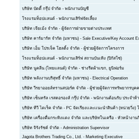
บริษัท บัดดี้ กรุ๊ป จำกัด
-
พนักงานบัญชี
โรงแรมท็อปแลนด์
-
พนักงานเสิร์ฟจัดเลี้ยง
บริษัท เจียเม้ง จำกัด
-
ผู้จัดการฝ่ายขายต่างประเทศ
บริษัท คาร์มาร์ท จำกัด (มหาชน)
-
Sale Executive/Key Account E
บริษัท เอ็ม โปรเจ็ค โฮลดิ้ง จำกัด
-
ผู้ช่วยผู้จัดการโครงการ
โรงแรมท็อปแลนด์
-
พนักงานเสิร์ฟ สถานบันเทิง (ปิกัสโซ่)
บริษัท นูคลีน (ไทยแลนด์) จำกัด
-
ช่างรีดผ้าแขก, ยูนิฟอร์ม
บริษัท พลังงานบริสุทธิ์ จำกัด (มหาชน)
-
Electrical Operation
บริษัท วีรยาออยล์ทรานสปอร์ต จำกัด
-
ผู้ช่วยผู้จัดการทรัพยากรบ
บริษัท เซ็นทรัล เรสตอรองส์ กรุ๊ป จำกัด
-
พนักงานต้อนรับ ประจำห้า
บริษัท ทีวี ไดเร็ค จำกัด
-
PC จัดเรียงเเละเเนะนำสินค้า (หน่วยวิ่ง) 
บริษัท เครื่องดื่มกระทิงแดง จำกัด และบริษัทในเครือ
-
หัวหน้างา
บริษัท จิรังรัชต์ จำกัด
-
Administration Supervisor
Jagota Brothers Trading Co., Ltd.
-
Marketing Executive