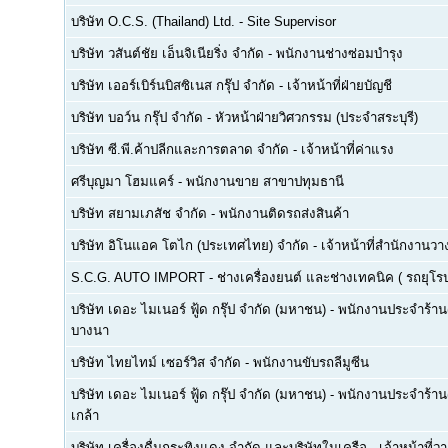
บริษัท O.C.S. (Thailand) Ltd.
-
Site Supervisor
บริษัท วสันต์ชัย เอ็นจิเนียริ่ง จำกัด
-
พนักงานช่างซ่อมบำรุง
บริษัท เออร์เบิร์นบิสซิเนส กรุ๊ป จำกัด
-
เจ้าหน้าที่ฝ่ายบัญชี
บริษัท บอว์น กรุ๊ป จำกัด
-
หัวหน้าฝ่ายวิศวกรรม (ประจำสระบุรี)
บริษัท ซี.พี.ค้าปลีกและการตลาด จำกัด
-
เจ้าหน้าที่ค่าแรง
ศรีบุญมา โฮมแคร์
-
พนักงานขาย สาขาปทุมธานี
บริษัท สยามเภสัช จำกัด
-
พนักงานติดรถส่งสินค้า
บริษัท อิโนแอค โตไก (ประเทศไทย) จำกัด
-
เจ้าหน้าที่สำนักงาน
S.C.G. AUTO IMPORT
-
ช่างเครื่องยนต์ และช่างเทคนิค ( รถยุโรป -
บริษัท เดอะ ไมเนอร์ ฟู้ด กรุ๊ป จำกัด (มหาชน)
-
พนักงานประจำร้าน(F
บางนา
บริษัท ไทยไทม์ เซอร์วิส จำกัด
-
พนักงานขับรถลีมูซีน
บริษัท เดอะ ไมเนอร์ ฟู้ด กรุ๊ป จำกัด (มหาชน)
-
พนักงานประจำร้าน(
เกล้า
บริษัท เครื่องดื่มกระทิงแดง จำกัด และบริษัทในเครือ
-
เจ้าหน้าที่