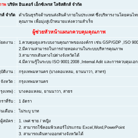
ณภาพ
บริษัท อินเตอร์ เอ็กซ์เพรส โลจิสติกส์ จำกัด
กส์ จำกัด
ดำเนินธุรกิจด้านขนส่งสินค้าภายในประเทศ ซึ่งบริหารงานโดยคนไทย ป
คุณภาพ เพื่อมุ่งสู่เป้าหมายแห่งความสำเร็จ
ผู้ช่วยหัวหน้าแผนกควบคุมคุณภาพ
ียดงาน :
1.ควบคุมดูแลระบบงานคุณภาพขององค์กร เช่น GSP/GDP ,ISO 900
2.มีความสามารถในการถ่ายทอดงานในระบบบริหารคุณภาพ
3.สามารถเดินทางไปต่างจังหวัดได้
4.มีความรู้ในระบบ ISO 9001:2008 ,Internal Adit และการควบคุมเอ
บัติงาน :
กรุงเทพมหานคร (บางคอแหลม, ยานนาวา, สาทร)
จังหวัด :
กรุงเทพมหานคร
ุงเทพ) :
บางคอแหลม, ยานนาวา, สาธร
ตราที่รับ :
1 อัตรา
งินเดือน :
ไม่ระบุ บาท
ผู้สมัคร :
1.
เพศ ชาย / หญิง
2.
สามารถใช้คอมพิวเตอร์โปรแกรม Excel,Word,PowerPoint
3.
สามารถเดินทางออกต่างจังหวัดได้