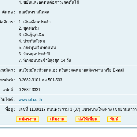
4.
ขยันและอดทนต่อภาวะกดดันได้
ติดต่อ :
คุณจันทร สนิทผล
ัสดิการ :
1. เงินเดือนประจำ
2. ชุดฟอร์ม
3. เงินกู้ฉุกเฉิน
4. ประกันสังคม
5. กองทุนเงินทดแทน
6. วันหยุดประจำปี
7. พักผ่อนประจำปีสูงสุด 14 วัน
ารสมัคร :
สนใจสมัครด้วยตนเอง หรือส่งจดหมายสมัครงาน หรือ E-mail
ทรศัพท์ :
0-2682-3101 ต่อ 501-503
แฟกส์ :
0-2682-3331
เว็บไซต์ :
www.iel.co.th
ที่อยู่ :
เลขที่ 1138/117 ถนนพระราม 3 (37) แขวงบางโพงพาง เขตยานนาว
สมัครงาน
เพิ่มงาน
ส่งให้เพื่อน
พิมพ์