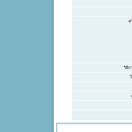
สว
วิธีก
โ