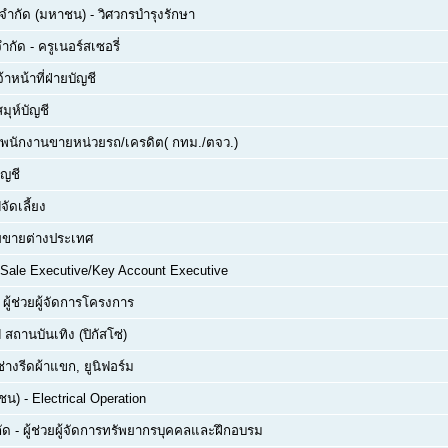
์ จำกัด (มหาชน)
-
วิศวกรบำรุงรักษา
จำกัด
-
ครูเนอร์สเซอรี่
จ้าหน้าที่ฝ่ายบัญชี
สมุห์บัญชี
พนักงานขายหน่วยรถ/เครดิต( กทม./ตจว.)
ัญชี
จัดเลี้ยง
่ายขายต่างประเทศ
Sale Executive/Key Account Executive
-
ผู้ช่วยผู้จัดการโครงการ
 สถานบันเทิง (ปิกัสโซ่)
ช่างรีดผ้าแขก, ยูนิฟอร์ม
าชน)
-
Electrical Operation
ัด
-
ผู้ช่วยผู้จัดการทรัพยากรบุคคลและฝึกอบรม