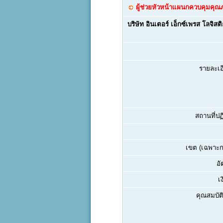
ผู้ช่วยหัวหน้าแผนกควบคุมคุ
บริษัท อินเตอร์ เอ็กซ์เพรส โลจิสติ
รายละเอ
สถานที่ปฏิ
เขต (เฉพาะกร
อั
เ
คุณสมบัติ