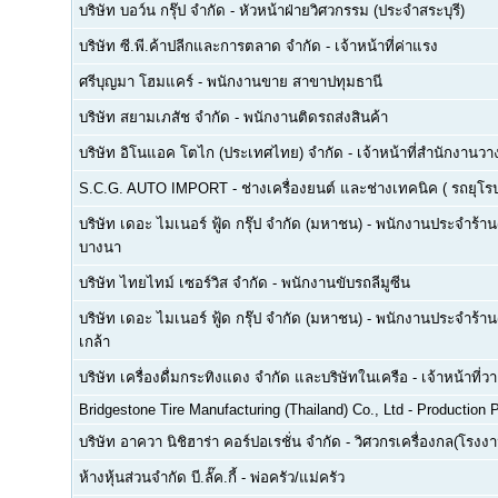
บริษัท บอว์น กรุ๊ป จำกัด
-
หัวหน้าฝ่ายวิศวกรรม (ประจำสระบุรี)
บริษัท ซี.พี.ค้าปลีกและการตลาด จำกัด
-
เจ้าหน้าที่ค่าแรง
ศรีบุญมา โฮมแคร์
-
พนักงานขาย สาขาปทุมธานี
บริษัท สยามเภสัช จำกัด
-
พนักงานติดรถส่งสินค้า
บริษัท อิโนแอค โตไก (ประเทศไทย) จำกัด
-
เจ้าหน้าที่สำนักงาน
S.C.G. AUTO IMPORT
-
ช่างเครื่องยนต์ และช่างเทคนิค ( รถยุโรป -
บริษัท เดอะ ไมเนอร์ ฟู้ด กรุ๊ป จำกัด (มหาชน)
-
พนักงานประจำร้าน(F
บางนา
บริษัท ไทยไทม์ เซอร์วิส จำกัด
-
พนักงานขับรถลีมูซีน
บริษัท เดอะ ไมเนอร์ ฟู้ด กรุ๊ป จำกัด (มหาชน)
-
พนักงานประจำร้าน(
เกล้า
บริษัท เครื่องดื่มกระทิงแดง จำกัด และบริษัทในเครือ
-
เจ้าหน้าที่
Bridgestone Tire Manufacturing (Thailand) Co., Ltd
-
Production P
บริษัท อาควา นิชิฮาร่า คอร์ปอเรชั่น จำกัด
-
วิศวกรเครื่องกล(โรงงา
ห้างหุ้นส่วนจำกัด บี.ลั๊ค.กี้
-
พ่อครัว/แม่ครัว