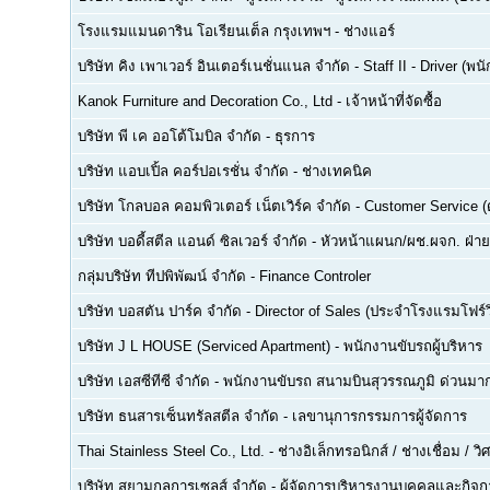
โรงแรมแมนดาริน โอเรียนเต็ล กรุงเทพฯ
-
ช่างแอร์
บริษัท คิง เพาเวอร์ อินเตอร์เนชั่นแนล จำกัด
-
Staff II - Driver (
Kanok Furniture and Decoration Co., Ltd
-
เจ้าหน้าที่จัดซื้อ
บริษัท พี เค ออโต้โมบิล จำกัด
-
ธุรการ
บริษัท แอบเปิ้ล คอร์ปอเรชั่น จำกัด
-
ช่างเทคนิค
บริษัท โกลบอล คอมพิวเตอร์ เน็ตเวิร์ค จำกัด
-
Customer Service (ด
บริษัท บอดี้สตีล แอนด์ ซิลเวอร์ จำกัด
-
หัวหน้าแผนก/ผช.ผจก. ฝ่า
กลุ่มบริษัท ทีปพิพัฒน์ จำกัด
-
Finance Controler
บริษัท บอสตัน ปาร์ค จำกัด
-
Director of Sales (ประจำโรงแรมโฟร์ว
บริษัท J L HOUSE (Serviced Apartment)
-
พนักงานขับรถผู้บริหาร
บริษัท เอสซีทีซี จำกัด
-
พนักงานขับรถ สนามบินสุวรรณภูมิ ด่วนมาก
บริษัท ธนสารเซ็นทรัลสตีล จำกัด
-
เลขานุการกรรมการผู้จัดการ
Thai Stainless Steel Co., Ltd.
-
ช่างอิเล็กทรอนิกส์ / ช่างเชื่อม / 
บริษัท สยามกลการเซลส์ จำกัด
-
ผู้จัดการบริหารงานบุคคลและกิจกา