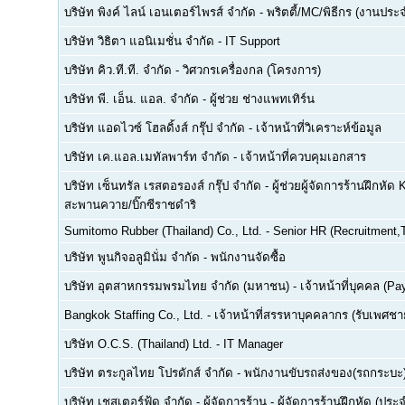
บริษัท พิงค์ ไลน์ เอนเตอร์ไพรส์ จำกัด
-
พริตตี้/MC/พิธีกร (งานประ
บริษัท วิธิตา แอนิเมชั่น จำกัด
-
IT Support
บริษัท คิว.ที.ที. จำกัด
-
วิศวกรเครื่องกล (โครงการ)
บริษัท พี. เอ็น. แอล. จำกัด
-
ผู้ช่วย ช่างแพทเทิร์น
บริษัท แอดไวซ์ โฮลดิ้งส์ กรุ๊ป จำกัด
-
เจ้าหน้าที่วิเคราะห์ข้อมูล
บริษัท เค.แอล.เมทัลพาร์ท จำกัด
-
เจ้าหน้าที่ควบคุมเอกสาร
บริษัท เซ็นทรัล เรสตอรองส์ กรุ๊ป จำกัด
-
ผู้ช่วยผู้จัดการร้านฝึกหัด 
สะพานควาย/บิ๊กซีราชดำริ
Sumitomo Rubber (Thailand) Co., Ltd.
-
Senior HR (Recruitment,T
บริษัท พูนกิจอลูมินั่ม จำกัด
-
พนักงานจัดซื้อ
บริษัท อุตสาหกรรมพรมไทย จำกัด (มหาชน)
-
เจ้าหน้าที่บุคคล (Pay
Bangkok Staffing Co., Ltd.
-
เจ้าหน้าที่สรรหาบุคคลากร (รับเพศชาย
บริษัท O.C.S. (Thailand) Ltd.
-
IT Manager
บริษัท ตระกูลไทย โปรดักส์ จำกัด
-
พนักงานขับรถส่งของ(รถกระบะ
บริษัท เชสเตอร์ฟู้ด จำกัด
-
ผู้จัดการร้าน - ผู้จัดการร้านฝึกหัด (ปร