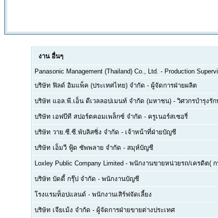
งาน
อื่นๆ
Panasonic Management (Thailand) Co., Ltd.
-
Production Supervi
บริษัท ฟิลด์ อิมแพ็ค (ประเทศไทย) จำกัด
-
ผู้จัดการฝ่ายผลิต
บริษัท แอล.พี.เอ็น ดีเวลลอปเมนท์ จำกัด (มหาชน)
-
วิศวกรบำรุงรั
บริษัท เอฟบีที สปอร์ตคอมเพล็กซ์ จำกัด
-
ครูเนอร์สเซอรี่
บริษัท วาย.ซี.ซี.พับลิสซิ่ง จำกัด
-
เจ้าหน้าที่ฝ่ายบัญชี
บริษัท เอ็มวี ฟู้ด ซัพพลาย จำกัด
-
สมุห์บัญชี
Loxley Public Company Limited
-
พนักงานขายหน่วยรถ/เครดิต( ก
บริษัท บัดดี้ กรุ๊ป จำกัด
-
พนักงานบัญชี
โรงแรมท็อปแลนด์
-
พนักงานเสิร์ฟจัดเลี้ยง
บริษัท เจียเม้ง จำกัด
-
ผู้จัดการฝ่ายขายต่างประเทศ