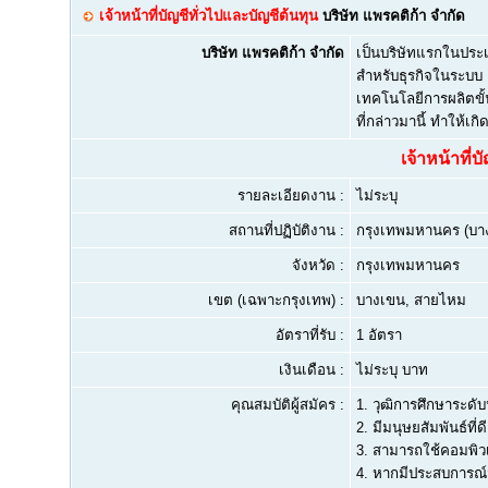
เจ้าหน้าที่บัญชีทั่วไปและบัญชีต้นทุน
บริษัท แพรคติก้า จำกัด
บริษัท แพรคติก้า จำกัด
เป็นบริษัทแรกในประ
สำหรับธุรกิจในระบบ
เทคโนโลยีการผลิตขั
ที่กล่าวมานี้ ทำให
เจ้าหน้าที่
รายละเอียดงาน :
ไม่ระบุ
สถานที่ปฏิบัติงาน :
กรุงเทพมหานคร (บา
จังหวัด :
กรุงเทพมหานคร
เขต (เฉพาะกรุงเทพ) :
บางเขน, สายไหม
อัตราที่รับ :
1 อัตรา
เงินเดือน :
ไม่ระบุ บาท
คุณสมบัติผู้สมัคร :
1.
วุฒิการศึกษาระดับ
2.
มีมนุษยสัมพันธ์ที่ด
3.
สามารถใช้คอมพิวเต
4.
หากมีประสบการณ์