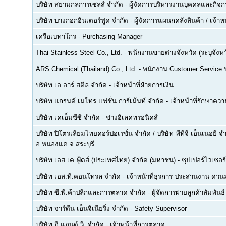
บริษัท สยามกลการเซลส์ จำกัด
-
ผู้จัดการบริหารงานบุคคลและกิจกา
บริษัท บางกอกอินเตอร์ฟูด จำกัด
-
ผู้จัดการแผนกคลังสินค้า / เจ้าหน
เครือเบทาโกร
-
Purchasing Manager
Thai Stainless Steel Co., Ltd.
-
พนักงานขายต่างจังหวัด (ระบุจังหว
ARS Chemical (Thailand) Co., Ltd.
-
พนักงาน Customer Service
บริษัท เอ.อาร์.สตีล จำกัด
-
เจ้าหน้าที่ฝ่ายการเงิน
บริษัท แกรนด์ เมโทร แฟชั่น การ์เม้นท์ จำกัด
-
เจ้าหน้าที่รักษาคว
บริษัท เคเอ็มซีซี จำกัด
-
ช่างอิเลคทรอนิคส์
บริษัท ปิโตรเลียมไทยคอร์ปอเรชั่น จำกัด / บริษัท พีทีจี เอ็นเนอยี 
อ.หนองแค จ.สระบุรี
บริษัท เอส.เค.ฟู้ดส์ (ประเทศไทย) จำกัด (มหาชน)
-
ซุปเปอร์ไวเซอร์
บริษัท เอส.ที.คอนโทรล จำกัด
-
เจ้าหน้าที่ธุรการ-ประสานงาน ด่ว
บริษัท ซี.พี.ค้าปลีกและการตลาด จำกัด
-
ผู้จัดการฝ่ายลูกค้าสัมพันธ์
บริษัท จาร์ดีน เอ็นจิเนียริ่ง จำกัด
-
Safety Supervisor
บริษัท อี.แอนด์ วี. จำกัด
-
เจ้าหน้าที่การตลาด