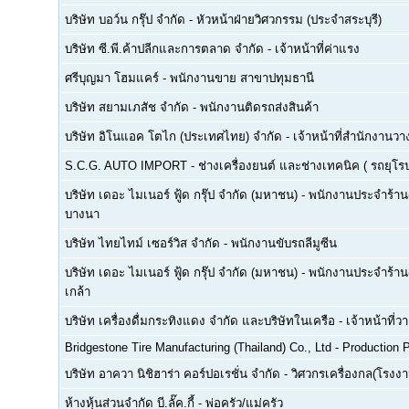
บริษัท บอว์น กรุ๊ป จำกัด
-
หัวหน้าฝ่ายวิศวกรรม (ประจำสระบุรี)
บริษัท ซี.พี.ค้าปลีกและการตลาด จำกัด
-
เจ้าหน้าที่ค่าแรง
ศรีบุญมา โฮมแคร์
-
พนักงานขาย สาขาปทุมธานี
บริษัท สยามเภสัช จำกัด
-
พนักงานติดรถส่งสินค้า
บริษัท อิโนแอค โตไก (ประเทศไทย) จำกัด
-
เจ้าหน้าที่สำนักงาน
S.C.G. AUTO IMPORT
-
ช่างเครื่องยนต์ และช่างเทคนิค ( รถยุโรป -
บริษัท เดอะ ไมเนอร์ ฟู้ด กรุ๊ป จำกัด (มหาชน)
-
พนักงานประจำร้าน(F
บางนา
บริษัท ไทยไทม์ เซอร์วิส จำกัด
-
พนักงานขับรถลีมูซีน
บริษัท เดอะ ไมเนอร์ ฟู้ด กรุ๊ป จำกัด (มหาชน)
-
พนักงานประจำร้าน(
เกล้า
บริษัท เครื่องดื่มกระทิงแดง จำกัด และบริษัทในเครือ
-
เจ้าหน้าที่
Bridgestone Tire Manufacturing (Thailand) Co., Ltd
-
Production P
บริษัท อาควา นิชิฮาร่า คอร์ปอเรชั่น จำกัด
-
วิศวกรเครื่องกล(โรงงา
ห้างหุ้นส่วนจำกัด บี.ลั๊ค.กี้
-
พ่อครัว/แม่ครัว