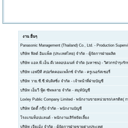
งาน
อื่นๆ
Panasonic Management (Thailand) Co., Ltd.
-
Production Supervi
บริษัท ฟิลด์ อิมแพ็ค (ประเทศไทย) จำกัด
-
ผู้จัดการฝ่ายผลิต
บริษัท แอล.พี.เอ็น ดีเวลลอปเมนท์ จำกัด (มหาชน)
-
วิศวกรบำรุงรั
บริษัท เอฟบีที สปอร์ตคอมเพล็กซ์ จำกัด
-
ครูเนอร์สเซอรี่
บริษัท วาย.ซี.ซี.พับลิสซิ่ง จำกัด
-
เจ้าหน้าที่ฝ่ายบัญชี
บริษัท เอ็มวี ฟู้ด ซัพพลาย จำกัด
-
สมุห์บัญชี
Loxley Public Company Limited
-
พนักงานขายหน่วยรถ/เครดิต( ก
บริษัท บัดดี้ กรุ๊ป จำกัด
-
พนักงานบัญชี
โรงแรมท็อปแลนด์
-
พนักงานเสิร์ฟจัดเลี้ยง
บริษัท เจียเม้ง จำกัด
-
ผู้จัดการฝ่ายขายต่างประเทศ