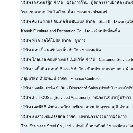
บริษัท เชสเตอร์ฟู้ด จำกัด
-
ผู้จัดการร้าน - ผู้จัดการร้านฝึกหัด (ปร
โรงแรมแมนดาริน โอเรียนเต็ล กรุงเทพฯ
-
ช่างแอร์
บริษัท คิง เพาเวอร์ อินเตอร์เนชั่นแนล จำกัด
-
Staff II - Driver (
Kanok Furniture and Decoration Co., Ltd
-
เจ้าหน้าที่จัดซื้อ
บริษัท พี เค ออโต้โมบิล จำกัด
-
ธุรการ
บริษัท แอบเปิ้ล คอร์ปอเรชั่น จำกัด
-
ช่างเทคนิค
บริษัท โกลบอล คอมพิวเตอร์ เน็ตเวิร์ค จำกัด
-
Customer Service (ด
บริษัท บอดี้สตีล แอนด์ ซิลเวอร์ จำกัด
-
หัวหน้าแผนก/ผช.ผจก. ฝ่า
กลุ่มบริษัท ทีปพิพัฒน์ จำกัด
-
Finance Controler
บริษัท บอสตัน ปาร์ค จำกัด
-
Director of Sales (ประจำโรงแรมโฟร์ว
บริษัท J L HOUSE (Serviced Apartment)
-
พนักงานขับรถผู้บริหาร
บริษัท เอสซีทีซี จำกัด
-
พนักงานขับรถ สนามบินสุวรรณภูมิ ด่วนมาก
บริษัท ธนสารเซ็นทรัลสตีล จำกัด
-
เลขานุการกรรมการผู้จัดการ
Thai Stainless Steel Co., Ltd.
-
ช่างอิเล็กทรอนิกส์ / ช่างเชื่อม / 