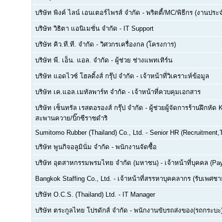
บริษัท พิงค์ ไลน์ เอนเตอร์ไพรส์ จำกัด
-
พริตตี้/MC/พิธีกร (งานประ
บริษัท วิธิตา แอนิเมชั่น จำกัด
-
IT Support
บริษัท คิว.ที.ที. จำกัด
-
วิศวกรเครื่องกล (โครงการ)
บริษัท พี. เอ็น. แอล. จำกัด
-
ผู้ช่วย ช่างแพทเทิร์น
บริษัท แอดไวซ์ โฮลดิ้งส์ กรุ๊ป จำกัด
-
เจ้าหน้าที่วิเคราะห์ข้อมูล
บริษัท เค.แอล.เมทัลพาร์ท จำกัด
-
เจ้าหน้าที่ควบคุมเอกสาร
บริษัท เซ็นทรัล เรสตอรองส์ กรุ๊ป จำกัด
-
ผู้ช่วยผู้จัดการร้านฝึกหัด 
สะพานควาย/บิ๊กซีราชดำริ
Sumitomo Rubber (Thailand) Co., Ltd.
-
Senior HR (Recruitment,T
บริษัท พูนกิจอลูมินั่ม จำกัด
-
พนักงานจัดซื้อ
บริษัท อุตสาหกรรมพรมไทย จำกัด (มหาชน)
-
เจ้าหน้าที่บุคคล (Pay
Bangkok Staffing Co., Ltd.
-
เจ้าหน้าที่สรรหาบุคคลากร (รับเพศชาย
บริษัท O.C.S. (Thailand) Ltd.
-
IT Manager
บริษัท ตระกูลไทย โปรดักส์ จำกัด
-
พนักงานขับรถส่งของ(รถกระบะ