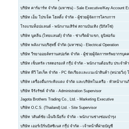
บริษัท คาร์มาร์ท จำกัด (มหาชน)
-
Sale Executive/Key Account E
บริษัท เอ็ม โปรเจ็ค โฮลดิ้ง จำกัด
-
ผู้ช่วยผู้จัดการโครงการ
โรงแรมท็อปแลนด์
-
พนักงานเสิร์ฟ สถานบันเทิง (ปิกัสโซ่)
บริษัท นูคลีน (ไทยแลนด์) จำกัด
-
ช่างรีดผ้าแขก, ยูนิฟอร์ม
บริษัท พลังงานบริสุทธิ์ จำกัด (มหาชน)
-
Electrical Operation
บริษัท วีรยาออยล์ทรานสปอร์ต จำกัด
-
ผู้ช่วยผู้จัดการทรัพยากรบ
บริษัท เซ็นทรัล เรสตอรองส์ กรุ๊ป จำกัด
-
พนักงานต้อนรับ ประจำห้า
บริษัท ทีวี ไดเร็ค จำกัด
-
PC จัดเรียงเเละเเนะนำสินค้า (หน่วยวิ่ง) 
บริษัท เครื่องดื่มกระทิงแดง จำกัด และบริษัทในเครือ
-
หัวหน้างา
บริษัท จิรังรัชต์ จำกัด
-
Administration Supervisor
Jagota Brothers Trading Co., Ltd.
-
Marketing Executive
บริษัท O.C.S. (Thailand) Ltd.
-
Site Supervisor
บริษัท วสันต์ชัย เอ็นจิเนียริ่ง จำกัด
-
พนักงานช่างซ่อมบำรุง
บริษัท เออร์เบิร์นบิสซิเนส กรุ๊ป จำกัด
-
เจ้าหน้าที่ฝ่ายบัญชี