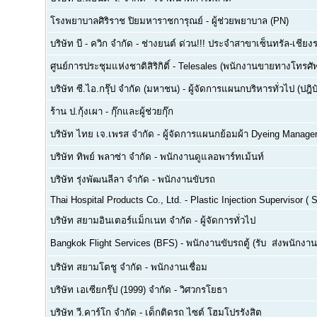
โรงพยาบาลศิริราช ปิยมหาราชการุณย์
-
ผู้ช่วยพยาบาล (PN)
บริษัท บี - ควิก จำกัด
-
ช่างยนต์ ด่วน!!! ประจำสาขาเซ็นทรัล-เชียงร
ศูนย์การประชุมแห่งชาติสิริกิติ์
-
Telesales (พนักงานขายทางโทรศัพท์
บริษัท ซี.ไอ.กรุ๊ป จำกัด (มหาชน)
-
ผู้จัดการแผนกบริหารทั่วไป (ปฎิบ
ร้าน ป.กุ้งเผา
-
กุ๊กและผู้ช่วยกุ๊ก
บริษัท ไทย เจ.เพรส จำกัด
-
ผู้จัดการแผนกย้อมผ้า Dyeing Manage
บริษัท ทิพย์ พลาซ่า จำกัด
-
พนักงานดูแลอพาร์ทเม้นท์
บริษัท รุ่งพัฒนลีลา จำกัด
-
พนักงานขับรถ
Thai Hospital Products Co., Ltd.
-
Plastic Injection Supervisor (
บริษัท สยามอินเตอร์แม็กเนท จำกัด
-
ผู้จัดการทั่วไป
Bangkok Flight Services (BFS)
-
พนักงานขับรถตู้ (รับ  ส่งพนักงาน
บริษัท สยามโตชู จำกัด
-
พนักงานเชื่อม
บริษัท เอเซียกรุ๊ป (1999) จำกัด
-
วิศวกรโยธา
บริษัท วี.คาร์โก จำกัด
-
เด็กติดรถ ไซต์ โฮมโปรรังสิต