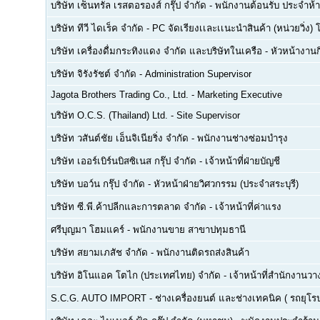
บริษัท เซ็นทรัล เรสตอรองส์ กรุ๊ป จำกัด
-
พนักงานต้อนรับ ประจำห้า
บริษัท ทีวี ไดเร็ค จำกัด
-
PC จัดเรียงเเละเเนะนำสินค้า (หน่วยวิ่ง) 
บริษัท เครื่องดื่มกระทิงแดง จำกัด และบริษัทในเครือ
-
หัวหน้างา
บริษัท จิรังรัชต์ จำกัด
-
Administration Supervisor
Jagota Brothers Trading Co., Ltd.
-
Marketing Executive
บริษัท O.C.S. (Thailand) Ltd.
-
Site Supervisor
บริษัท วสันต์ชัย เอ็นจิเนียริ่ง จำกัด
-
พนักงานช่างซ่อมบำรุง
บริษัท เออร์เบิร์นบิสซิเนส กรุ๊ป จำกัด
-
เจ้าหน้าที่ฝ่ายบัญชี
บริษัท บอว์น กรุ๊ป จำกัด
-
หัวหน้าฝ่ายวิศวกรรม (ประจำสระบุรี)
บริษัท ซี.พี.ค้าปลีกและการตลาด จำกัด
-
เจ้าหน้าที่ค่าแรง
ศรีบุญมา โฮมแคร์
-
พนักงานขาย สาขาปทุมธานี
บริษัท สยามเภสัช จำกัด
-
พนักงานติดรถส่งสินค้า
บริษัท อิโนแอค โตไก (ประเทศไทย) จำกัด
-
เจ้าหน้าที่สำนักงาน
S.C.G. AUTO IMPORT
-
ช่างเครื่องยนต์ และช่างเทคนิค ( รถยุโรป -