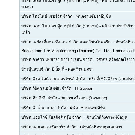
บริษัท เดอะ ไมเนอร์ ฟู้ด กรุ๊ป จำกัด (มหาชน)
-
พนักงานประจำร้าน(F
บางนา
บริษัท ไทยไทม์ เซอร์วิส จำกัด
-
พนักงานขับรถลีมูซีน
บริษัท เดอะ ไมเนอร์ ฟู้ด กรุ๊ป จำกัด (มหาชน)
-
พนักงานประจำร้าน(
เกล้า
บริษัท เครื่องดื่มกระทิงแดง จำกัด และบริษัทในเครือ
-
เจ้าหน้าที่
Bridgestone Tire Manufacturing (Thailand) Co., Ltd
-
Production P
บริษัท อาควา นิชิฮาร่า คอร์ปอเรชั่น จำกัด
-
วิศวกรเครื่องกล(โรงงา
ห้างหุ้นส่วนจำกัด บี.ลั๊ค.กี้
-
พ่อครัว/แม่ครัว
บริษัท พิงค์ ไลน์ เอนเตอร์ไพรส์ จำกัด
-
พริตตี้/MC/พิธีกร (งานประ
บริษัท วิธิตา แอนิเมชั่น จำกัด
-
IT Support
บริษัท คิว.ที.ที. จำกัด
-
วิศวกรเครื่องกล (โครงการ)
บริษัท พี. เอ็น. แอล. จำกัด
-
ผู้ช่วย ช่างแพทเทิร์น
บริษัท แอดไวซ์ โฮลดิ้งส์ กรุ๊ป จำกัด
-
เจ้าหน้าที่วิเคราะห์ข้อมูล
บริษัท เค.แอล.เมทัลพาร์ท จำกัด
-
เจ้าหน้าที่ควบคุมเอกสาร