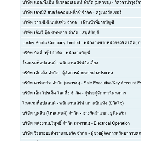
บริษัท แอล.พี.เอ็น ดีเวลลอปเมนท์ จำกัด (มหาชน)
-
วิศวกรบำรุงรั
บริษัท เอฟบีที สปอร์ตคอมเพล็กซ์ จำกัด
-
ครูเนอร์สเซอรี่
บริษัท วาย.ซี.ซี.พับลิสซิ่ง จำกัด
-
เจ้าหน้าที่ฝ่ายบัญชี
บริษัท เอ็มวี ฟู้ด ซัพพลาย จำกัด
-
สมุห์บัญชี
Loxley Public Company Limited
-
พนักงานขายหน่วยรถ/เครดิต( ก
บริษัท บัดดี้ กรุ๊ป จำกัด
-
พนักงานบัญชี
โรงแรมท็อปแลนด์
-
พนักงานเสิร์ฟจัดเลี้ยง
บริษัท เจียเม้ง จำกัด
-
ผู้จัดการฝ่ายขายต่างประเทศ
บริษัท คาร์มาร์ท จำกัด (มหาชน)
-
Sale Executive/Key Account E
บริษัท เอ็ม โปรเจ็ค โฮลดิ้ง จำกัด
-
ผู้ช่วยผู้จัดการโครงการ
โรงแรมท็อปแลนด์
-
พนักงานเสิร์ฟ สถานบันเทิง (ปิกัสโซ่)
บริษัท นูคลีน (ไทยแลนด์) จำกัด
-
ช่างรีดผ้าแขก, ยูนิฟอร์ม
บริษัท พลังงานบริสุทธิ์ จำกัด (มหาชน)
-
Electrical Operation
บริษัท วีรยาออยล์ทรานสปอร์ต จำกัด
-
ผู้ช่วยผู้จัดการทรัพยากรบ