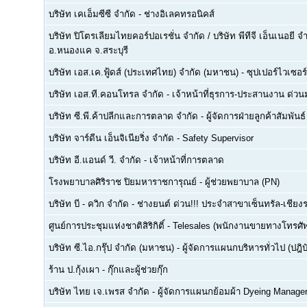
บริษัท เคเอ็มซีซี จำกัด
-
ช่างอิเลคทรอนิคส์
บริษัท ปิโตรเลียมไทยคอร์ปอเรชั่น จำกัด / บริษัท พีทีจี เอ็นเนอยี 
อ.หนองแค จ.สระบุรี
บริษัท เอส.เค.ฟู้ดส์ (ประเทศไทย) จำกัด (มหาชน)
-
ซุปเปอร์ไวเซอร์
บริษัท เอส.ที.คอนโทรล จำกัด
-
เจ้าหน้าที่ธุรการ-ประสานงาน ด่ว
บริษัท ซี.พี.ค้าปลีกและการตลาด จำกัด
-
ผู้จัดการฝ่ายลูกค้าสัมพันธ์
บริษัท จาร์ดีน เอ็นจิเนียริ่ง จำกัด
-
Safety Supervisor
บริษัท อี.แอนด์ วี. จำกัด
-
เจ้าหน้าที่การตลาด
โรงพยาบาลศิริราช ปิยมหาราชการุณย์
-
ผู้ช่วยพยาบาล (PN)
บริษัท บี - ควิก จำกัด
-
ช่างยนต์ ด่วน!!! ประจำสาขาเซ็นทรัล-เชียงร
ศูนย์การประชุมแห่งชาติสิริกิติ์
-
Telesales (พนักงานขายทางโทรศัพท์
บริษัท ซี.ไอ.กรุ๊ป จำกัด (มหาชน)
-
ผู้จัดการแผนกบริหารทั่วไป (ปฎิบ
ร้าน ป.กุ้งเผา
-
กุ๊กและผู้ช่วยกุ๊ก
บริษัท ไทย เจ.เพรส จำกัด
-
ผู้จัดการแผนกย้อมผ้า Dyeing Manage