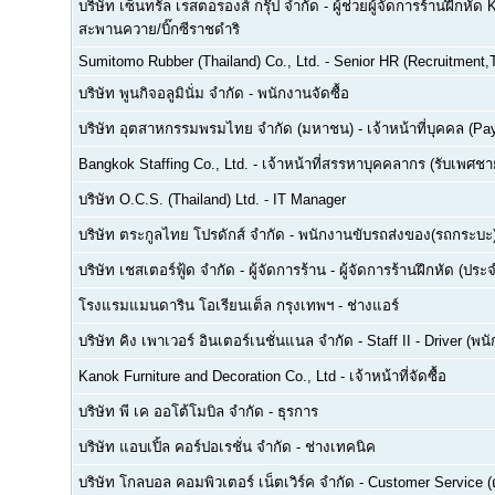
บริษัท เซ็นทรัล เรสตอรองส์ กรุ๊ป จำกัด
-
ผู้ช่วยผู้จัดการร้านฝึกหัด 
สะพานควาย/บิ๊กซีราชดำริ
Sumitomo Rubber (Thailand) Co., Ltd.
-
Senior HR (Recruitment,T
บริษัท พูนกิจอลูมินั่ม จำกัด
-
พนักงานจัดซื้อ
บริษัท อุตสาหกรรมพรมไทย จำกัด (มหาชน)
-
เจ้าหน้าที่บุคคล (Pay
Bangkok Staffing Co., Ltd.
-
เจ้าหน้าที่สรรหาบุคคลากร (รับเพศชาย
บริษัท O.C.S. (Thailand) Ltd.
-
IT Manager
บริษัท ตระกูลไทย โปรดักส์ จำกัด
-
พนักงานขับรถส่งของ(รถกระบะ
บริษัท เชสเตอร์ฟู้ด จำกัด
-
ผู้จัดการร้าน - ผู้จัดการร้านฝึกหัด (ปร
โรงแรมแมนดาริน โอเรียนเต็ล กรุงเทพฯ
-
ช่างแอร์
บริษัท คิง เพาเวอร์ อินเตอร์เนชั่นแนล จำกัด
-
Staff II - Driver (
Kanok Furniture and Decoration Co., Ltd
-
เจ้าหน้าที่จัดซื้อ
บริษัท พี เค ออโต้โมบิล จำกัด
-
ธุรการ
บริษัท แอบเปิ้ล คอร์ปอเรชั่น จำกัด
-
ช่างเทคนิค
บริษัท โกลบอล คอมพิวเตอร์ เน็ตเวิร์ค จำกัด
-
Customer Service (ด