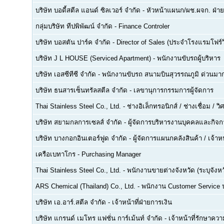
บริษัท บอดี้สตีล แอนด์ ซิลเวอร์ จำกัด
-
หัวหน้าแผนก/ผช.ผจก. ฝ่า
กลุ่มบริษัท ทีปพิพัฒน์ จำกัด
-
Finance Controler
บริษัท บอสตัน ปาร์ค จำกัด
-
Director of Sales (ประจำโรงแรมโฟร์ว
บริษัท J L HOUSE (Serviced Apartment)
-
พนักงานขับรถผู้บริหาร
บริษัท เอสซีทีซี จำกัด
-
พนักงานขับรถ สนามบินสุวรรณภูมิ ด่วนมาก
บริษัท ธนสารเซ็นทรัลสตีล จำกัด
-
เลขานุการกรรมการผู้จัดการ
Thai Stainless Steel Co., Ltd.
-
ช่างอิเล็กทรอนิกส์ / ช่างเชื่อม / 
บริษัท สยามกลการเซลส์ จำกัด
-
ผู้จัดการบริหารงานบุคคลและกิจกา
บริษัท บางกอกอินเตอร์ฟูด จำกัด
-
ผู้จัดการแผนกคลังสินค้า / เจ้าหน
เครือเบทาโกร
-
Purchasing Manager
Thai Stainless Steel Co., Ltd.
-
พนักงานขายต่างจังหวัด (ระบุจังหว
ARS Chemical (Thailand) Co., Ltd.
-
พนักงาน Customer Service
บริษัท เอ.อาร์.สตีล จำกัด
-
เจ้าหน้าที่ฝ่ายการเงิน
บริษัท แกรนด์ เมโทร แฟชั่น การ์เม้นท์ จำกัด
-
เจ้าหน้าที่รักษาคว