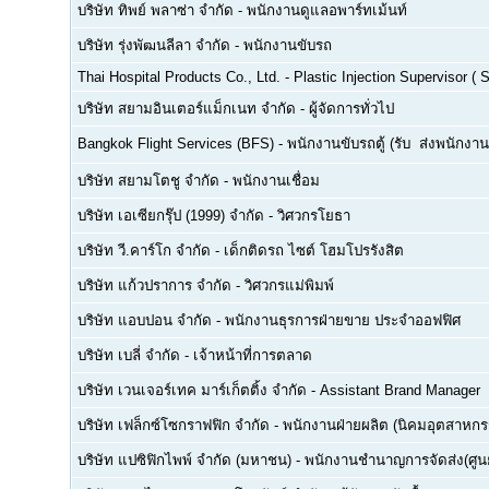
บริษัท ทิพย์ พลาซ่า จำกัด
-
พนักงานดูแลอพาร์ทเม้นท์
บริษัท รุ่งพัฒนลีลา จำกัด
-
พนักงานขับรถ
Thai Hospital Products Co., Ltd.
-
Plastic Injection Supervisor (
บริษัท สยามอินเตอร์แม็กเนท จำกัด
-
ผู้จัดการทั่วไป
Bangkok Flight Services (BFS)
-
พนักงานขับรถตู้ (รับ  ส่งพนักงาน
บริษัท สยามโตชู จำกัด
-
พนักงานเชื่อม
บริษัท เอเซียกรุ๊ป (1999) จำกัด
-
วิศวกรโยธา
บริษัท วี.คาร์โก จำกัด
-
เด็กติดรถ ไซต์ โฮมโปรรังสิต
บริษัท แก้วปราการ จำกัด
-
วิศวกรแม่พิมพ์
บริษัท แอบปอน จำกัด
-
พนักงานธุรการฝ่ายขาย ประจำออฟฟิศ
บริษัท เบลี่ จำกัด
-
เจ้าหน้าที่การตลาด
บริษัท เวนเจอร์เทค มาร์เก็ตติ้ง จำกัด
-
Assistant Brand Manager
บริษัท เฟล็กซ์โซกราฟฟิก จำกัด
-
พนักงานฝ่ายผลิต (นิคมอุตสาหกร
บริษัท แปซิฟิกไพพ์ จำกัด (มหาชน)
-
พนักงานชำนาญการจัดส่ง(ศูนย