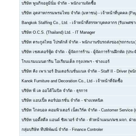
บริษัท พูนกิจอลูมินั่ม จำกัด
-
พนักงานจัดซื้อ
บริษัท อุตสาหกรรมพรมไทย จำกัด (มหาชน)
-
เจ้าหน้าที่บุคคล (Pay
Bangkok Staffing Co., Ltd.
-
เจ้าหน้าที่สรรหาบุคคลากร (รับเพศชาย
บริษัท O.C.S. (Thailand) Ltd.
-
IT Manager
บริษัท ตระกูลไทย โปรดักส์ จำกัด
-
พนักงานขับรถส่งของ(รถกระบะ
บริษัท เชสเตอร์ฟู้ด จำกัด
-
ผู้จัดการร้าน - ผู้จัดการร้านฝึกหัด (ปร
โรงแรมแมนดาริน โอเรียนเต็ล กรุงเทพฯ
-
ช่างแอร์
บริษัท คิง เพาเวอร์ อินเตอร์เนชั่นแนล จำกัด
-
Staff II - Driver (
Kanok Furniture and Decoration Co., Ltd
-
เจ้าหน้าที่จัดซื้อ
บริษัท พี เค ออโต้โมบิล จำกัด
-
ธุรการ
บริษัท แอบเปิ้ล คอร์ปอเรชั่น จำกัด
-
ช่างเทคนิค
บริษัท โกลบอล คอมพิวเตอร์ เน็ตเวิร์ค จำกัด
-
Customer Service (ด
บริษัท บอดี้สตีล แอนด์ ซิลเวอร์ จำกัด
-
หัวหน้าแผนก/ผช.ผจก. ฝ่า
กลุ่มบริษัท ทีปพิพัฒน์ จำกัด
-
Finance Controler