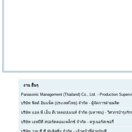
งาน
อื่นๆ
Panasonic Management (Thailand) Co., Ltd.
-
Production Supervi
บริษัท ฟิลด์ อิมแพ็ค (ประเทศไทย) จำกัด
-
ผู้จัดการฝ่ายผลิต
บริษัท แอล.พี.เอ็น ดีเวลลอปเมนท์ จำกัด (มหาชน)
-
วิศวกรบำรุงรั
บริษัท เอฟบีที สปอร์ตคอมเพล็กซ์ จำกัด
-
ครูเนอร์สเซอรี่
บริษัท วาย.ซี.ซี.พับลิสซิ่ง จำกัด
-
เจ้าหน้าที่ฝ่ายบัญชี