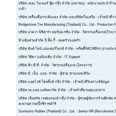
บริษัท เดอะ ไมเนอร์ ฟู้ด กรุ๊ป จำกัด (มหาชน)
-
พนักงานประจำร้าน(
เกล้า
บริษัท เครื่องดื่มกระทิงแดง จำกัด และบริษัทในเครือ
-
เจ้าหน้าที่
Bridgestone Tire Manufacturing (Thailand) Co., Ltd
-
Production P
บริษัท อาควา นิชิฮาร่า คอร์ปอเรชั่น จำกัด
-
วิศวกรเครื่องกล(โรงงา
ห้างหุ้นส่วนจำกัด บี.ลั๊ค.กี้
-
พ่อครัว/แม่ครัว
บริษัท พิงค์ ไลน์ เอนเตอร์ไพรส์ จำกัด
-
พริตตี้/MC/พิธีกร (งานประ
บริษัท วิธิตา แอนิเมชั่น จำกัด
-
IT Support
บริษัท คิว.ที.ที. จำกัด
-
วิศวกรเครื่องกล (โครงการ)
บริษัท พี. เอ็น. แอล. จำกัด
-
ผู้ช่วย ช่างแพทเทิร์น
บริษัท แอดไวซ์ โฮลดิ้งส์ กรุ๊ป จำกัด
-
เจ้าหน้าที่วิเคราะห์ข้อมูล
บริษัท เค.แอล.เมทัลพาร์ท จำกัด
-
เจ้าหน้าที่ควบคุมเอกสาร
บริษัท เซ็นทรัล เรสตอรองส์ กรุ๊ป จำกัด
-
ผู้ช่วยผู้จัดการร้านฝึกหัด 
สะพานควาย/บิ๊กซีราชดำริ
Sumitomo Rubber (Thailand) Co., Ltd.
-
Senior HR (Recruitment,T