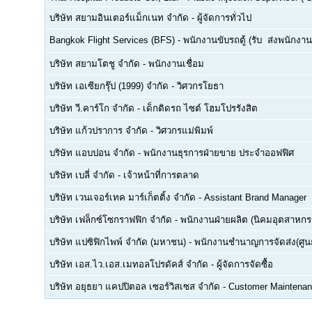
บริษัท สยามอินเตอร์แม็กเนท จำกัด
-
ผู้จัดการทั่วไป
Bangkok Flight Services (BFS)
-
พนักงานขับรถตู้ (รับ  ส่งพนักงาน
บริษัท สยามโตชู จำกัด
-
พนักงานเชื่อม
บริษัท เอเซียกรุ๊ป (1999) จำกัด
-
วิศวกรโยธา
บริษัท วี.คาร์โก จำกัด
-
เด็กติดรถ ไซต์ โฮมโปรรังสิต
บริษัท แก้วปราการ จำกัด
-
วิศวกรแม่พิมพ์
บริษัท แอบปอน จำกัด
-
พนักงานธุรการฝ่ายขาย ประจำออฟฟิศ
บริษัท เบลี่ จำกัด
-
เจ้าหน้าที่การตลาด
บริษัท เวนเจอร์เทค มาร์เก็ตติ้ง จำกัด
-
Assistant Brand Manager
บริษัท เฟล็กซ์โซกราฟฟิก จำกัด
-
พนักงานฝ่ายผลิต (นิคมอุตสาหกร
บริษัท แปซิฟิกไพพ์ จำกัด (มหาชน)
-
พนักงานชำนาญการจัดส่ง(ศูนย
บริษัท เอส.ไว.เอส.เมทอลโปรดัคส์ จำกัด
-
ผู้จัดการจัดซื้อ
บริษัท อยุธยา แคปปิตอล เซอร์วิสเซส จำกัด
-
Customer Maintenan