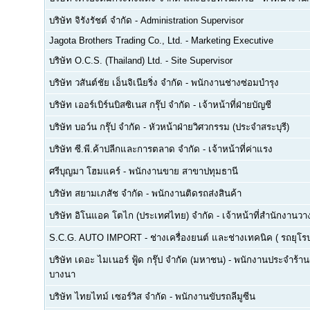
บริษัท จิรังรัชต์ จำกัด
-
Administration Supervisor
Jagota Brothers Trading Co., Ltd.
-
Marketing Executive
บริษัท O.C.S. (Thailand) Ltd.
-
Site Supervisor
บริษัท วสันต์ชัย เอ็นจิเนียริ่ง จำกัด
-
พนักงานช่างซ่อมบำรุง
บริษัท เออร์เบิร์นบิสซิเนส กรุ๊ป จำกัด
-
เจ้าหน้าที่ฝ่ายบัญชี
บริษัท บอว์น กรุ๊ป จำกัด
-
หัวหน้าฝ่ายวิศวกรรม (ประจำสระบุรี)
บริษัท ซี.พี.ค้าปลีกและการตลาด จำกัด
-
เจ้าหน้าที่ค่าแรง
ศรีบุญมา โฮมแคร์
-
พนักงานขาย สาขาปทุมธานี
บริษัท สยามเภสัช จำกัด
-
พนักงานติดรถส่งสินค้า
บริษัท อิโนแอค โตไก (ประเทศไทย) จำกัด
-
เจ้าหน้าที่สำนักงาน
S.C.G. AUTO IMPORT
-
ช่างเครื่องยนต์ และช่างเทคนิค ( รถยุโรป -
บริษัท เดอะ ไมเนอร์ ฟู้ด กรุ๊ป จำกัด (มหาชน)
-
พนักงานประจำร้าน(F
บางนา
บริษัท ไทยไทม์ เซอร์วิส จำกัด
-
พนักงานขับรถลีมูซีน