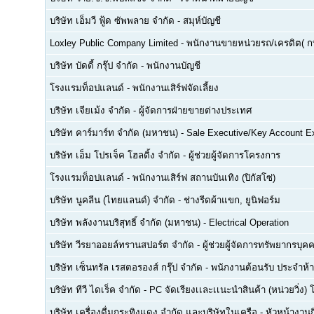
บริษัท เอ็มวี ฟู้ด ซัพพลาย จำกัด
-
สมุห์บัญชี
Loxley Public Company Limited
-
พนักงานขายหน่วยรถ/เครดิต( ก
บริษัท บัดดี้ กรุ๊ป จำกัด
-
พนักงานบัญชี
โรงแรมท็อปแลนด์
-
พนักงานเสิร์ฟจัดเลี้ยง
บริษัท เจียเม้ง จำกัด
-
ผู้จัดการฝ่ายขายต่างประเทศ
บริษัท คาร์มาร์ท จำกัด (มหาชน)
-
Sale Executive/Key Account E
บริษัท เอ็ม โปรเจ็ค โฮลดิ้ง จำกัด
-
ผู้ช่วยผู้จัดการโครงการ
โรงแรมท็อปแลนด์
-
พนักงานเสิร์ฟ สถานบันเทิง (ปิกัสโซ่)
บริษัท นูคลีน (ไทยแลนด์) จำกัด
-
ช่างรีดผ้าแขก, ยูนิฟอร์ม
บริษัท พลังงานบริสุทธิ์ จำกัด (มหาชน)
-
Electrical Operation
บริษัท วีรยาออยล์ทรานสปอร์ต จำกัด
-
ผู้ช่วยผู้จัดการทรัพยากรบ
บริษัท เซ็นทรัล เรสตอรองส์ กรุ๊ป จำกัด
-
พนักงานต้อนรับ ประจำห้า
บริษัท ทีวี ไดเร็ค จำกัด
-
PC จัดเรียงเเละเเนะนำสินค้า (หน่วยวิ่ง) 
บริษัท เครื่องดื่มกระทิงแดง จำกัด และบริษัทในเครือ
-
หัวหน้างา