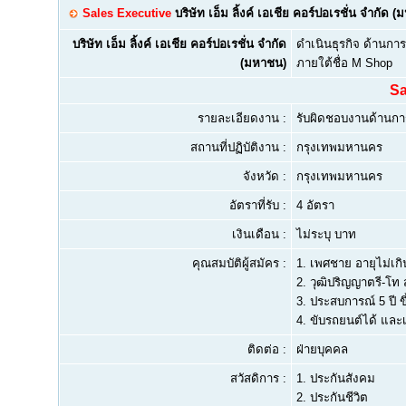
Sales Executive
บริษัท เอ็ม ลิ้งค์ เอเชีย คอร์ปอเรชั่น จำกัด 
บริษัท เอ็ม ลิ้งค์ เอเชีย คอร์ปอเรชั่น จำกัด
ดำเนินธุรกิจ ด้านกา
(มหาชน)
ภายใต้ชื่อ M Shop
Sa
รายละเอียดงาน :
รับผิดชอบงานด้านกา
สถานที่ปฏิบัติงาน :
กรุงเทพมหานคร
จังหวัด :
กรุงเทพมหานคร
อัตราที่รับ :
4 อัตรา
เงินเดือน :
ไม่ระบุ บาท
คุณสมบัติผู้สมัคร :
1.
เพศชาย อายุไม่เกิน
2.
วุฒิปริญญาตรี-โท
3.
ประสบการณ์ 5 ปี 
4.
ขับรถยนต์ได้ และ
ติดต่อ :
ฝ่ายบุคคล
สวัสดิการ :
1. ประกันสังคม
2. ประกันชีวิต