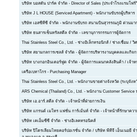
บริษัท บอสตัน ปาร์ค จำกัด
-
Director of Sales (ประจำโรงแรมโฟร์ว
บริษัท J L HOUSE (Serviced Apartment)
-
พนักงานขับรถผู้บริหาร
บริษัท เอสซีทีซี จำกัด
-
พนักงานขับรถ สนามบินสุวรรณภูมิ ด่วนมาก
บริษัท ธนสารเซ็นทรัลสตีล จำกัด
-
เลขานุการกรรมการผู้จัดการ
Thai Stainless Steel Co., Ltd.
-
ช่างอิเล็กทรอนิกส์ / ช่างเชื่อม / 
บริษัท สยามกลการเซลส์ จำกัด
-
ผู้จัดการบริหารงานบุคคลและกิจกา
บริษัท บางกอกอินเตอร์ฟูด จำกัด
-
ผู้จัดการแผนกคลังสินค้า / เจ้าหน
เครือเบทาโกร
-
Purchasing Manager
Thai Stainless Steel Co., Ltd.
-
พนักงานขายต่างจังหวัด (ระบุจังหว
ARS Chemical (Thailand) Co., Ltd.
-
พนักงาน Customer Service
บริษัท เอ.อาร์.สตีล จำกัด
-
เจ้าหน้าที่ฝ่ายการเงิน
บริษัท แกรนด์ เมโทร แฟชั่น การ์เม้นท์ จำกัด
-
เจ้าหน้าที่รักษาคว
บริษัท เคเอ็มซีซี จำกัด
-
ช่างอิเลคทรอนิคส์
บริษัท ปิโตรเลียมไทยคอร์ปอเรชั่น จำกัด / บริษัท พีทีจี เอ็นเนอยี 
อ.หนองแค จ.สระบุรี