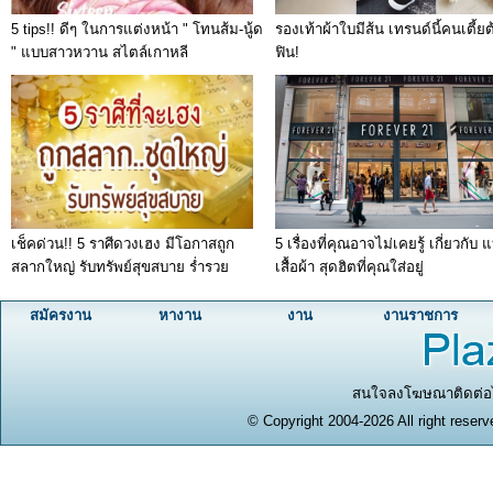
5 tips!! ดีๆ ในการแต่งหน้า " โทนส้ม-นู้ด
รองเท้าผ้าใบมีส้น เทรนด์นี้คนเตี้ย
" แบบสาวหวาน สไตล์เกาหลี
ฟิน!
เช็คด่วน!! 5 ราศีดวงเฮง มีโอกาสถูก
5 เรื่องที่คุณอาจไม่เคยรู้ เกี่ยวกับ 
สลากใหญ่ รับทรัพย์สุขสบาย ร่ำรวย
เสื้อผ้า สุดฮิตที่คุณใส่อยู่
สมัครงาน
หางาน
งาน
งานราชการ
สนใจลงโฆษณาติดต่อได
© Copyright 2004-2026 All right reserv