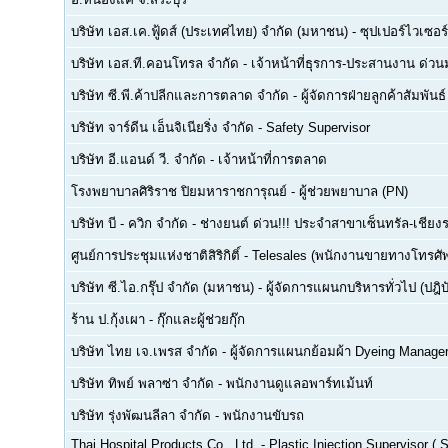
บริษัท เอส.เค.ฟู้ดส์ (ประเทศไทย) จำกัด (มหาชน)
-
ซุปเปอร์ไวเซอร์
บริษัท เอส.ที.คอนโทรล จำกัด
-
เจ้าหน้าที่ธุรการ-ประสานงาน ด่ว
บริษัท ซี.พี.ค้าปลีกและการตลาด จำกัด
-
ผู้จัดการฝ่ายลูกค้าสัมพันธ์
บริษัท จาร์ดีน เอ็นจิเนียริ่ง จำกัด
-
Safety Supervisor
บริษัท อี.แอนด์ วี. จำกัด
-
เจ้าหน้าที่การตลาด
โรงพยาบาลศิริราช ปิยมหาราชการุณย์
-
ผู้ช่วยพยาบาล (PN)
บริษัท บี - ควิก จำกัด
-
ช่างยนต์ ด่วน!!! ประจำสาขาเซ็นทรัล-เชียงร
ศูนย์การประชุมแห่งชาติสิริกิติ์
-
Telesales (พนักงานขายทางโทรศัพท์
บริษัท ซี.ไอ.กรุ๊ป จำกัด (มหาชน)
-
ผู้จัดการแผนกบริหารทั่วไป (ปฎิบ
ร้าน ป.กุ้งเผา
-
กุ๊กและผู้ช่วยกุ๊ก
บริษัท ไทย เจ.เพรส จำกัด
-
ผู้จัดการแผนกย้อมผ้า Dyeing Manage
บริษัท ทิพย์ พลาซ่า จำกัด
-
พนักงานดูแลอพาร์ทเม้นท์
บริษัท รุ่งพัฒนลีลา จำกัด
-
พนักงานขับรถ
Thai Hospital Products Co., Ltd.
-
Plastic Injection Supervisor (