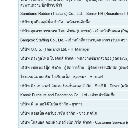
สะพานควาย/บิ๊กซีราชดำริ
Sumitomo Rubber (Thailand) Co., Ltd.
-
Senior HR (Recruitment,T
บริษัท พูนกิจอลูมินั่ม จำกัด
-
พนักงานจัดซื้อ
บริษัท อุตสาหกรรมพรมไทย จำกัด (มหาชน)
-
เจ้าหน้าที่บุคคล (Pay
Bangkok Staffing Co., Ltd.
-
เจ้าหน้าที่สรรหาบุคคลากร (รับเพศชาย
บริษัท O.C.S. (Thailand) Ltd.
-
IT Manager
บริษัท ตระกูลไทย โปรดักส์ จำกัด
-
พนักงานขับรถส่งของ(รถกระบะ
บริษัท เชสเตอร์ฟู้ด จำกัด
-
ผู้จัดการร้าน - ผู้จัดการร้านฝึกหัด (ปร
โรงแรมแมนดาริน โอเรียนเต็ล กรุงเทพฯ
-
ช่างแอร์
บริษัท คิง เพาเวอร์ อินเตอร์เนชั่นแนล จำกัด
-
Staff II - Driver (
Kanok Furniture and Decoration Co., Ltd
-
เจ้าหน้าที่จัดซื้อ
บริษัท พี เค ออโต้โมบิล จำกัด
-
ธุรการ
บริษัท แอบเปิ้ล คอร์ปอเรชั่น จำกัด
-
ช่างเทคนิค
บริษัท โกลบอล คอมพิวเตอร์ เน็ตเวิร์ค จำกัด
-
Customer Service (ด