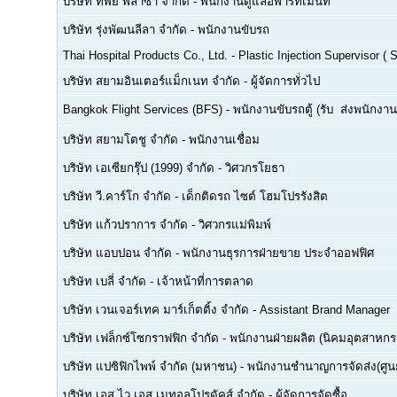
บริษัท ทิพย์ พลาซ่า จำกัด
-
พนักงานดูแลอพาร์ทเม้นท์
บริษัท รุ่งพัฒนลีลา จำกัด
-
พนักงานขับรถ
Thai Hospital Products Co., Ltd.
-
Plastic Injection Supervisor (
บริษัท สยามอินเตอร์แม็กเนท จำกัด
-
ผู้จัดการทั่วไป
Bangkok Flight Services (BFS)
-
พนักงานขับรถตู้ (รับ  ส่งพนักงาน
บริษัท สยามโตชู จำกัด
-
พนักงานเชื่อม
บริษัท เอเซียกรุ๊ป (1999) จำกัด
-
วิศวกรโยธา
บริษัท วี.คาร์โก จำกัด
-
เด็กติดรถ ไซต์ โฮมโปรรังสิต
บริษัท แก้วปราการ จำกัด
-
วิศวกรแม่พิมพ์
บริษัท แอบปอน จำกัด
-
พนักงานธุรการฝ่ายขาย ประจำออฟฟิศ
บริษัท เบลี่ จำกัด
-
เจ้าหน้าที่การตลาด
บริษัท เวนเจอร์เทค มาร์เก็ตติ้ง จำกัด
-
Assistant Brand Manager
บริษัท เฟล็กซ์โซกราฟฟิก จำกัด
-
พนักงานฝ่ายผลิต (นิคมอุตสาหกร
บริษัท แปซิฟิกไพพ์ จำกัด (มหาชน)
-
พนักงานชำนาญการจัดส่ง(ศูนย
บริษัท เอส.ไว.เอส.เมทอลโปรดัคส์ จำกัด
-
ผู้จัดการจัดซื้อ