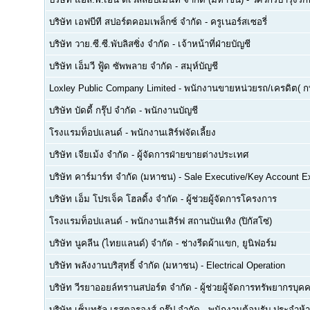
บริษัท เอฟบีที สปอร์ตคอมเพล็กซ์ จำกัด
-
ครูเนอร์สเซอรี่
บริษัท วาย.ซี.ซี.พับลิสซิ่ง จำกัด
-
เจ้าหน้าที่ฝ่ายบัญชี
บริษัท เอ็มวี ฟู้ด ซัพพลาย จำกัด
-
สมุห์บัญชี
Loxley Public Company Limited
-
พนักงานขายหน่วยรถ/เครดิต( ก
บริษัท บัดดี้ กรุ๊ป จำกัด
-
พนักงานบัญชี
โรงแรมท็อปแลนด์
-
พนักงานเสิร์ฟจัดเลี้ยง
บริษัท เจียเม้ง จำกัด
-
ผู้จัดการฝ่ายขายต่างประเทศ
บริษัท คาร์มาร์ท จำกัด (มหาชน)
-
Sale Executive/Key Account E
บริษัท เอ็ม โปรเจ็ค โฮลดิ้ง จำกัด
-
ผู้ช่วยผู้จัดการโครงการ
โรงแรมท็อปแลนด์
-
พนักงานเสิร์ฟ สถานบันเทิง (ปิกัสโซ่)
บริษัท นูคลีน (ไทยแลนด์) จำกัด
-
ช่างรีดผ้าแขก, ยูนิฟอร์ม
บริษัท พลังงานบริสุทธิ์ จำกัด (มหาชน)
-
Electrical Operation
บริษัท วีรยาออยล์ทรานสปอร์ต จำกัด
-
ผู้ช่วยผู้จัดการทรัพยากรบ
บริษัท เซ็นทรัล เรสตอรองส์ กรุ๊ป จำกัด
-
พนักงานต้อนรับ ประจำห้า