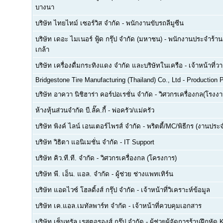
บางนา
บริษัท ไทยไทม์ เซอร์วิส จำกัด
-
พนักงานขับรถลีมูซีน
บริษัท เดอะ ไมเนอร์ ฟู้ด กรุ๊ป จำกัด (มหาชน)
-
พนักงานประจำร้าน(
เกล้า
บริษัท เครื่องดื่มกระทิงแดง จำกัด และบริษัทในเครือ
-
เจ้าหน้าที่
Bridgestone Tire Manufacturing (Thailand) Co., Ltd
-
Production P
บริษัท อาควา นิชิฮาร่า คอร์ปอเรชั่น จำกัด
-
วิศวกรเครื่องกล(โรงงา
ห้างหุ้นส่วนจำกัด บี.ลั๊ค.กี้
-
พ่อครัว/แม่ครัว
บริษัท พิงค์ ไลน์ เอนเตอร์ไพรส์ จำกัด
-
พริตตี้/MC/พิธีกร (งานประ
บริษัท วิธิตา แอนิเมชั่น จำกัด
-
IT Support
บริษัท คิว.ที.ที. จำกัด
-
วิศวกรเครื่องกล (โครงการ)
บริษัท พี. เอ็น. แอล. จำกัด
-
ผู้ช่วย ช่างแพทเทิร์น
บริษัท แอดไวซ์ โฮลดิ้งส์ กรุ๊ป จำกัด
-
เจ้าหน้าที่วิเคราะห์ข้อมูล
บริษัท เค.แอล.เมทัลพาร์ท จำกัด
-
เจ้าหน้าที่ควบคุมเอกสาร
บริษัท เซ็นทรัล เรสตอรองส์ กรุ๊ป จำกัด
-
ผู้ช่วยผู้จัดการร้านฝึกหัด 