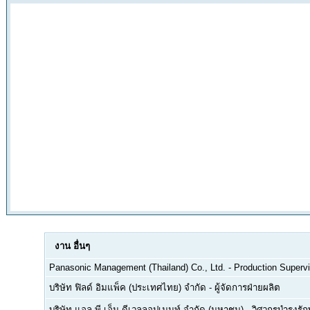
งาน
อื่นๆ
Panasonic Management (Thailand) Co., Ltd.
-
Production Supervi
บริษัท ฟิลด์ อิมแพ็ค (ประเทศไทย) จำกัด
-
ผู้จัดการฝ่ายผลิต
บริษัท แอล.พี.เอ็น ดีเวลลอปเมนท์ จำกัด (มหาชน)
-
วิศวกรบำรุงรั