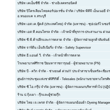
บริษัท เคเอ็มซีซี จำกัด
-
ช่างอิเลคทรอนิคส์
บริษัท ปิโตรเลียมไทยคอร์ปอเรชั่น จำกัด / บริษัท พีทีจี เอ็นเนอยี 
อ.หนองแค จ.สระบุรี
บริษัท เอส.เค.ฟู้ดส์ (ประเทศไทย) จำกัด (มหาชน)
-
ซุปเปอร์ไวเซอร์
บริษัท เอส.ที.คอนโทรล จำกัด
-
เจ้าหน้าที่ธุรการ-ประสานงาน ด่ว
บริษัท ซี.พี.ค้าปลีกและการตลาด จำกัด
-
ผู้จัดการฝ่ายลูกค้าสัมพันธ์
บริษัท จาร์ดีน เอ็นจิเนียริ่ง จำกัด
-
Safety Supervisor
บริษัท อี.แอนด์ วี. จำกัด
-
เจ้าหน้าที่การตลาด
โรงพยาบาลศิริราช ปิยมหาราชการุณย์
-
ผู้ช่วยพยาบาล (PN)
บริษัท บี - ควิก จำกัด
-
ช่างยนต์ ด่วน!!! ประจำสาขาเซ็นทรัล-เชียงร
ศูนย์การประชุมแห่งชาติสิริกิติ์
-
Telesales (พนักงานขายทางโทรศัพท์
บริษัท ซี.ไอ.กรุ๊ป จำกัด (มหาชน)
-
ผู้จัดการแผนกบริหารทั่วไป (ปฎิบ
ร้าน ป.กุ้งเผา
-
กุ๊กและผู้ช่วยกุ๊ก
บริษัท ไทย เจ.เพรส จำกัด
-
ผู้จัดการแผนกย้อมผ้า Dyeing Manage