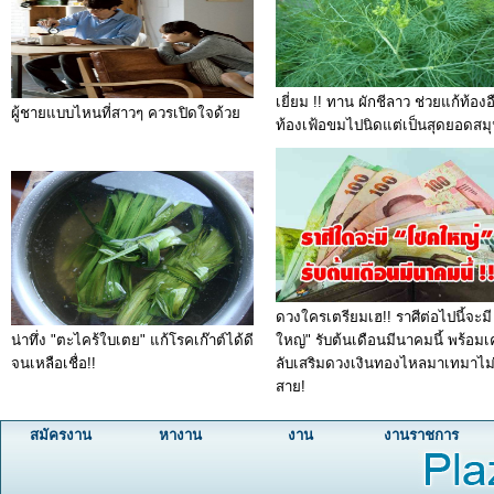
เยี่ยม !! ทาน ผักชีลาว ช่วยแก้ท้องอ
ผู้ชายแบบไหนที่สาวๆ ควรเปิดใจด้วย
ท้องเฟ้อขมไปนิดแต่เป็นสุดยอดสม
ดวงใครเตรียมเฮ!! ราศีต่อไปนี้จะม
น่าทึ่ง "ตะไคร้ใบเตย" แก้โรคเก๊าต์ได้ดี
ใหญ่" รับต้นเดือนมีนาคมนี้ พร้อมเ
จนเหลือเชื่อ!!
ลับเสริมดวงเงินทองไหลมาเทมาไม
สาย!
สมัครงาน
หางาน
งาน
งานราชการ