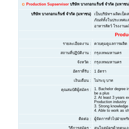
Production Supservisor
บริษัท บางกอกแร้นช์ จำกัด (มหาชน
บริษัท บางกอกแร้นช์ จำกัด (มหาชน)
เป็นบริษัทฯ ผลิตเป็
ภัณท์ทั้งในประเทศแล
อาหารสัตว์ โรงงาน
Produ
รายละเอียดงาน :
ควบคุมดูแลการผลิต
สถานที่ปฏิบัติงาน :
กรุงเทพมหานคร
จังหวัด :
กรุงเทพมหานคร
อัตราที่รับ :
1 อัตรา
เงินเดือน :
ไม่ระบุ บาท
1.
Bachelor degree in
คุณสมบัติผู้สมัคร :
be a plus
2.
At least 3 years ex
Production industry
3.
Strong knowledge 
4.
Able to work as shi
ติดต่อ :
ผู้จัดการทั่วไปฝ่าย
วิธีการสมัคร :
สนใจสมัครด้วยตนเอง 