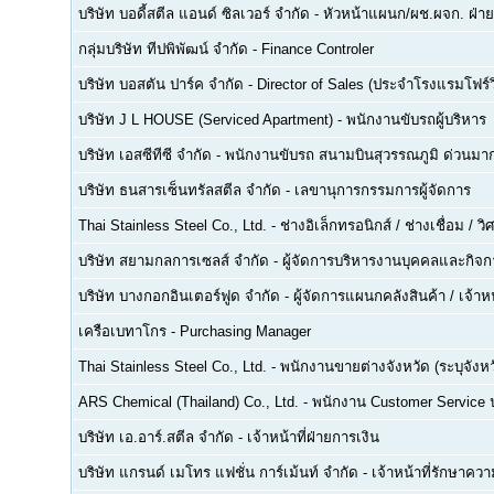
บริษัท บอดี้สตีล แอนด์ ซิลเวอร์ จำกัด
-
หัวหน้าแผนก/ผช.ผจก. ฝ่า
กลุ่มบริษัท ทีปพิพัฒน์ จำกัด
-
Finance Controler
บริษัท บอสตัน ปาร์ค จำกัด
-
Director of Sales (ประจำโรงแรมโฟร์ว
บริษัท J L HOUSE (Serviced Apartment)
-
พนักงานขับรถผู้บริหาร
บริษัท เอสซีทีซี จำกัด
-
พนักงานขับรถ สนามบินสุวรรณภูมิ ด่วนมาก
บริษัท ธนสารเซ็นทรัลสตีล จำกัด
-
เลขานุการกรรมการผู้จัดการ
Thai Stainless Steel Co., Ltd.
-
ช่างอิเล็กทรอนิกส์ / ช่างเชื่อม / 
บริษัท สยามกลการเซลส์ จำกัด
-
ผู้จัดการบริหารงานบุคคลและกิจกา
บริษัท บางกอกอินเตอร์ฟูด จำกัด
-
ผู้จัดการแผนกคลังสินค้า / เจ้าหน
เครือเบทาโกร
-
Purchasing Manager
Thai Stainless Steel Co., Ltd.
-
พนักงานขายต่างจังหวัด (ระบุจังหว
ARS Chemical (Thailand) Co., Ltd.
-
พนักงาน Customer Service
บริษัท เอ.อาร์.สตีล จำกัด
-
เจ้าหน้าที่ฝ่ายการเงิน
บริษัท แกรนด์ เมโทร แฟชั่น การ์เม้นท์ จำกัด
-
เจ้าหน้าที่รักษาคว