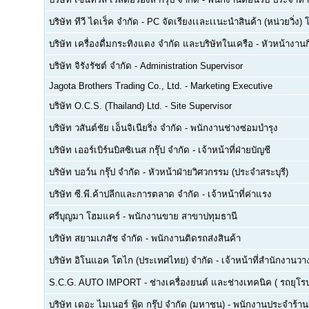
บริษัท ทีวี ไดเร็ค จำกัด
-
PC จัดเรียงเเละเเนะนำสินค้า (หน่วยวิ่ง) 
บริษัท เครื่องดื่มกระทิงแดง จำกัด และบริษัทในเครือ
-
หัวหน้างา
บริษัท จิรังรัชต์ จำกัด
-
Administration Supervisor
Jagota Brothers Trading Co., Ltd.
-
Marketing Executive
บริษัท O.C.S. (Thailand) Ltd.
-
Site Supervisor
บริษัท วสันต์ชัย เอ็นจิเนียริ่ง จำกัด
-
พนักงานช่างซ่อมบำรุง
บริษัท เออร์เบิร์นบิสซิเนส กรุ๊ป จำกัด
-
เจ้าหน้าที่ฝ่ายบัญชี
บริษัท บอว์น กรุ๊ป จำกัด
-
หัวหน้าฝ่ายวิศวกรรม (ประจำสระบุรี)
บริษัท ซี.พี.ค้าปลีกและการตลาด จำกัด
-
เจ้าหน้าที่ค่าแรง
ศรีบุญมา โฮมแคร์
-
พนักงานขาย สาขาปทุมธานี
บริษัท สยามเภสัช จำกัด
-
พนักงานติดรถส่งสินค้า
บริษัท อิโนแอค โตไก (ประเทศไทย) จำกัด
-
เจ้าหน้าที่สำนักงาน
S.C.G. AUTO IMPORT
-
ช่างเครื่องยนต์ และช่างเทคนิค ( รถยุโรป -
บริษัท เดอะ ไมเนอร์ ฟู้ด กรุ๊ป จำกัด (มหาชน)
-
พนักงานประจำร้าน(F