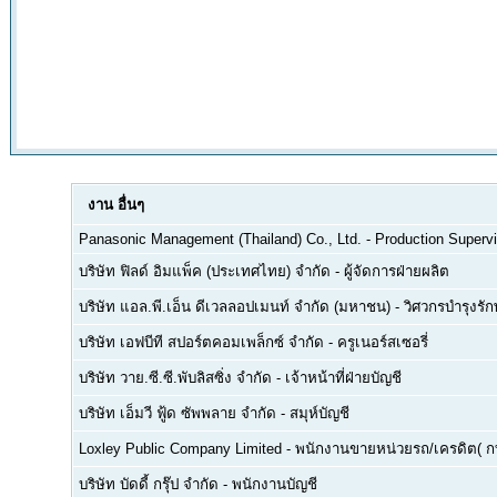
งาน
อื่นๆ
Panasonic Management (Thailand) Co., Ltd.
-
Production Supervi
บริษัท ฟิลด์ อิมแพ็ค (ประเทศไทย) จำกัด
-
ผู้จัดการฝ่ายผลิต
บริษัท แอล.พี.เอ็น ดีเวลลอปเมนท์ จำกัด (มหาชน)
-
วิศวกรบำรุงรั
บริษัท เอฟบีที สปอร์ตคอมเพล็กซ์ จำกัด
-
ครูเนอร์สเซอรี่
บริษัท วาย.ซี.ซี.พับลิสซิ่ง จำกัด
-
เจ้าหน้าที่ฝ่ายบัญชี
บริษัท เอ็มวี ฟู้ด ซัพพลาย จำกัด
-
สมุห์บัญชี
Loxley Public Company Limited
-
พนักงานขายหน่วยรถ/เครดิต( ก
บริษัท บัดดี้ กรุ๊ป จำกัด
-
พนักงานบัญชี