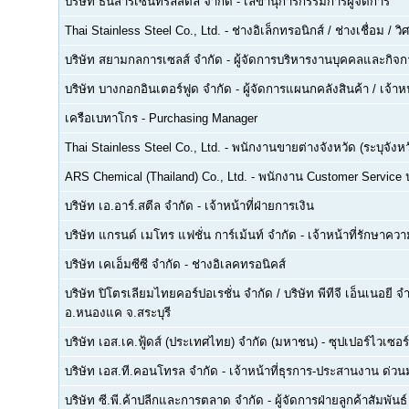
บริษัท ธนสารเซ็นทรัลสตีล จำกัด
-
เลขานุการกรรมการผู้จัดการ
Thai Stainless Steel Co., Ltd.
-
ช่างอิเล็กทรอนิกส์ / ช่างเชื่อม / 
บริษัท สยามกลการเซลส์ จำกัด
-
ผู้จัดการบริหารงานบุคคลและกิจกา
บริษัท บางกอกอินเตอร์ฟูด จำกัด
-
ผู้จัดการแผนกคลังสินค้า / เจ้าหน
เครือเบทาโกร
-
Purchasing Manager
Thai Stainless Steel Co., Ltd.
-
พนักงานขายต่างจังหวัด (ระบุจังหว
ARS Chemical (Thailand) Co., Ltd.
-
พนักงาน Customer Service
บริษัท เอ.อาร์.สตีล จำกัด
-
เจ้าหน้าที่ฝ่ายการเงิน
บริษัท แกรนด์ เมโทร แฟชั่น การ์เม้นท์ จำกัด
-
เจ้าหน้าที่รักษาคว
บริษัท เคเอ็มซีซี จำกัด
-
ช่างอิเลคทรอนิคส์
บริษัท ปิโตรเลียมไทยคอร์ปอเรชั่น จำกัด / บริษัท พีทีจี เอ็นเนอยี 
อ.หนองแค จ.สระบุรี
บริษัท เอส.เค.ฟู้ดส์ (ประเทศไทย) จำกัด (มหาชน)
-
ซุปเปอร์ไวเซอร์
บริษัท เอส.ที.คอนโทรล จำกัด
-
เจ้าหน้าที่ธุรการ-ประสานงาน ด่ว
บริษัท ซี.พี.ค้าปลีกและการตลาด จำกัด
-
ผู้จัดการฝ่ายลูกค้าสัมพันธ์