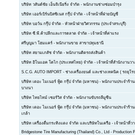
บริษัท วสันต์ชัย เอ็นจิเนียริ่ง จำกัด
-
พนักงานช่างซ่อมบำรุง
บริษัท เออร์เบิร์นบิสซิเนส กรุ๊ป จำกัด
-
เจ้าหน้าที่ฝ่ายบัญชี
บริษัท บอว์น กรุ๊ป จำกัด
-
หัวหน้าฝ่ายวิศวกรรม (ประจำสระบุรี)
บริษัท ซี.พี.ค้าปลีกและการตลาด จำกัด
-
เจ้าหน้าที่ค่าแรง
ศรีบุญมา โฮมแคร์
-
พนักงานขาย สาขาปทุมธานี
บริษัท สยามเภสัช จำกัด
-
พนักงานติดรถส่งสินค้า
บริษัท อิโนแอค โตไก (ประเทศไทย) จำกัด
-
เจ้าหน้าที่สำนักงาน
S.C.G. AUTO IMPORT
-
ช่างเครื่องยนต์ และช่างเทคนิค ( รถยุโรป -
บริษัท เดอะ ไมเนอร์ ฟู้ด กรุ๊ป จำกัด (มหาชน)
-
พนักงานประจำร้าน(F
บางนา
บริษัท ไทยไทม์ เซอร์วิส จำกัด
-
พนักงานขับรถลีมูซีน
บริษัท เดอะ ไมเนอร์ ฟู้ด กรุ๊ป จำกัด (มหาชน)
-
พนักงานประจำร้าน(
เกล้า
บริษัท เครื่องดื่มกระทิงแดง จำกัด และบริษัทในเครือ
-
เจ้าหน้าที่
Bridgestone Tire Manufacturing (Thailand) Co., Ltd
-
Production P