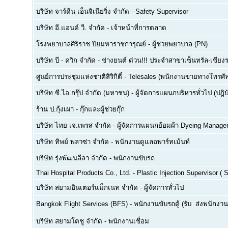
บริษัท จาร์ดีน เอ็นจิเนียริ่ง จำกัด
-
Safety Supervisor
บริษัท อี.แอนด์ วี. จำกัด
-
เจ้าหน้าที่การตลาด
โรงพยาบาลศิริราช ปิยมหาราชการุณย์
-
ผู้ช่วยพยาบาล (PN)
บริษัท บี - ควิก จำกัด
-
ช่างยนต์ ด่วน!!! ประจำสาขาเซ็นทรัล-เชียงร
ศูนย์การประชุมแห่งชาติสิริกิติ์
-
Telesales (พนักงานขายทางโทรศัพท์
บริษัท ซี.ไอ.กรุ๊ป จำกัด (มหาชน)
-
ผู้จัดการแผนกบริหารทั่วไป (ปฎิบ
ร้าน ป.กุ้งเผา
-
กุ๊กและผู้ช่วยกุ๊ก
บริษัท ไทย เจ.เพรส จำกัด
-
ผู้จัดการแผนกย้อมผ้า Dyeing Manage
บริษัท ทิพย์ พลาซ่า จำกัด
-
พนักงานดูแลอพาร์ทเม้นท์
บริษัท รุ่งพัฒนลีลา จำกัด
-
พนักงานขับรถ
Thai Hospital Products Co., Ltd.
-
Plastic Injection Supervisor (
บริษัท สยามอินเตอร์แม็กเนท จำกัด
-
ผู้จัดการทั่วไป
Bangkok Flight Services (BFS)
-
พนักงานขับรถตู้ (รับ  ส่งพนักงาน
บริษัท สยามโตชู จำกัด
-
พนักงานเชื่อม