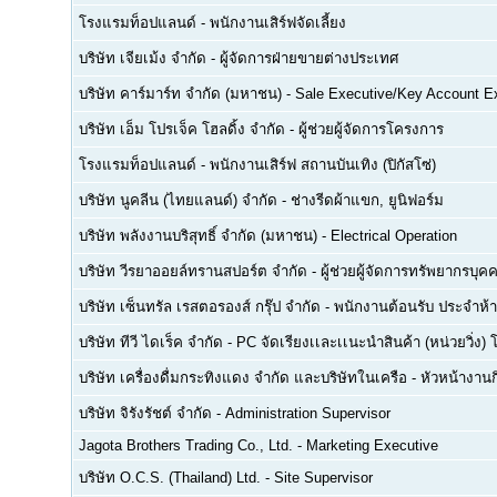
โรงแรมท็อปแลนด์
-
พนักงานเสิร์ฟจัดเลี้ยง
บริษัท เจียเม้ง จำกัด
-
ผู้จัดการฝ่ายขายต่างประเทศ
บริษัท คาร์มาร์ท จำกัด (มหาชน)
-
Sale Executive/Key Account E
บริษัท เอ็ม โปรเจ็ค โฮลดิ้ง จำกัด
-
ผู้ช่วยผู้จัดการโครงการ
โรงแรมท็อปแลนด์
-
พนักงานเสิร์ฟ สถานบันเทิง (ปิกัสโซ่)
บริษัท นูคลีน (ไทยแลนด์) จำกัด
-
ช่างรีดผ้าแขก, ยูนิฟอร์ม
บริษัท พลังงานบริสุทธิ์ จำกัด (มหาชน)
-
Electrical Operation
บริษัท วีรยาออยล์ทรานสปอร์ต จำกัด
-
ผู้ช่วยผู้จัดการทรัพยากรบ
บริษัท เซ็นทรัล เรสตอรองส์ กรุ๊ป จำกัด
-
พนักงานต้อนรับ ประจำห้า
บริษัท ทีวี ไดเร็ค จำกัด
-
PC จัดเรียงเเละเเนะนำสินค้า (หน่วยวิ่ง) 
บริษัท เครื่องดื่มกระทิงแดง จำกัด และบริษัทในเครือ
-
หัวหน้างา
บริษัท จิรังรัชต์ จำกัด
-
Administration Supervisor
Jagota Brothers Trading Co., Ltd.
-
Marketing Executive
บริษัท O.C.S. (Thailand) Ltd.
-
Site Supervisor