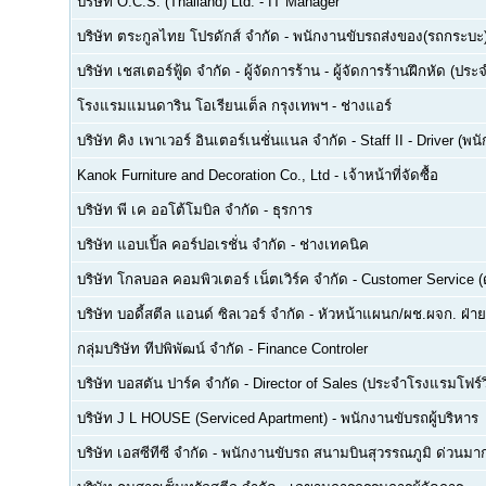
บริษัท O.C.S. (Thailand) Ltd.
-
IT Manager
บริษัท ตระกูลไทย โปรดักส์ จำกัด
-
พนักงานขับรถส่งของ(รถกระบะ
บริษัท เชสเตอร์ฟู้ด จำกัด
-
ผู้จัดการร้าน - ผู้จัดการร้านฝึกหัด (ปร
โรงแรมแมนดาริน โอเรียนเต็ล กรุงเทพฯ
-
ช่างแอร์
บริษัท คิง เพาเวอร์ อินเตอร์เนชั่นแนล จำกัด
-
Staff II - Driver (
Kanok Furniture and Decoration Co., Ltd
-
เจ้าหน้าที่จัดซื้อ
บริษัท พี เค ออโต้โมบิล จำกัด
-
ธุรการ
บริษัท แอบเปิ้ล คอร์ปอเรชั่น จำกัด
-
ช่างเทคนิค
บริษัท โกลบอล คอมพิวเตอร์ เน็ตเวิร์ค จำกัด
-
Customer Service (ด
บริษัท บอดี้สตีล แอนด์ ซิลเวอร์ จำกัด
-
หัวหน้าแผนก/ผช.ผจก. ฝ่า
กลุ่มบริษัท ทีปพิพัฒน์ จำกัด
-
Finance Controler
บริษัท บอสตัน ปาร์ค จำกัด
-
Director of Sales (ประจำโรงแรมโฟร์ว
บริษัท J L HOUSE (Serviced Apartment)
-
พนักงานขับรถผู้บริหาร
บริษัท เอสซีทีซี จำกัด
-
พนักงานขับรถ สนามบินสุวรรณภูมิ ด่วนมาก