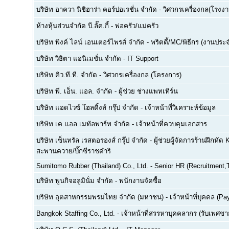
บริษัท อาควา นิชิฮาร่า คอร์ปอเรชั่น จำกัด
-
วิศวกรเครื่องกล(โรงงา
ห้างหุ้นส่วนจำกัด บี.ลั๊ค.กี้
-
พ่อครัว/แม่ครัว
บริษัท พิงค์ ไลน์ เอนเตอร์ไพรส์ จำกัด
-
พริตตี้/MC/พิธีกร (งานประ
บริษัท วิธิตา แอนิเมชั่น จำกัด
-
IT Support
บริษัท คิว.ที.ที. จำกัด
-
วิศวกรเครื่องกล (โครงการ)
บริษัท พี. เอ็น. แอล. จำกัด
-
ผู้ช่วย ช่างแพทเทิร์น
บริษัท แอดไวซ์ โฮลดิ้งส์ กรุ๊ป จำกัด
-
เจ้าหน้าที่วิเคราะห์ข้อมูล
บริษัท เค.แอล.เมทัลพาร์ท จำกัด
-
เจ้าหน้าที่ควบคุมเอกสาร
บริษัท เซ็นทรัล เรสตอรองส์ กรุ๊ป จำกัด
-
ผู้ช่วยผู้จัดการร้านฝึกหัด 
สะพานควาย/บิ๊กซีราชดำริ
Sumitomo Rubber (Thailand) Co., Ltd.
-
Senior HR (Recruitment,T
บริษัท พูนกิจอลูมินั่ม จำกัด
-
พนักงานจัดซื้อ
บริษัท อุตสาหกรรมพรมไทย จำกัด (มหาชน)
-
เจ้าหน้าที่บุคคล (Pay
Bangkok Staffing Co., Ltd.
-
เจ้าหน้าที่สรรหาบุคคลากร (รับเพศชาย