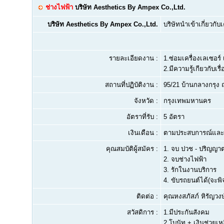
ช่างไฟฟ้า
บริษัท Aesthetics By Ampex Co.,Ltd.
บริษัท Aesthetics By Ampex Co.,Ltd.
บริษัทนำเข้าเกี่ยวกั
รายละเอียดงาน :
1.ซ่อมเครื่องเลเซอร์ เ
2.มีความรู้เกียวกับเร
สถานที่ปฏิบัติงาน :
95/21 บ้านกลางกรุ
จังหวัด :
กรุงเทพมหานคร
อัตราที่รับ :
5 อัตรา
เงินเดือน :
ตามประสบการณ์และท
คุณสมบัติผู้สมัคร :
1.
จบ ปวช - ปริญญาต
2.
จบช่างไฟฟ้า
3.
รักในงานบริการ
4.
ขับรถยนต์ได้(จะพิ
ติดต่อ :
คุณหงสภัสภ์ หิรัญวงษ
สวัสดิการ :
1.มีประกันสังคม
2.โบนัท + เงินช่วยเห