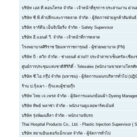
บริษัท เอส.ที.คอนโทรล จำกัด
-
เจ้าหน้าที่ธุรการ-ประสานงาน ด่ว
บริษัท ซี.พี.ค้าปลีกและการตลาด จำกัด
-
ผู้จัดการฝ่ายลูกค้าสัมพันธ์
บริษัท จาร์ดีน เอ็นจิเนียริ่ง จำกัด
-
Safety Supervisor
บริษัท อี.แอนด์ วี. จำกัด
-
เจ้าหน้าที่การตลาด
โรงพยาบาลศิริราช ปิยมหาราชการุณย์
-
ผู้ช่วยพยาบาล (PN)
บริษัท บี - ควิก จำกัด
-
ช่างยนต์ ด่วน!!! ประจำสาขาเซ็นทรัล-เชียงร
ศูนย์การประชุมแห่งชาติสิริกิติ์
-
Telesales (พนักงานขายทางโทรศัพท์
บริษัท ซี.ไอ.กรุ๊ป จำกัด (มหาชน)
-
ผู้จัดการแผนกบริหารทั่วไป (ปฎิบ
ร้าน ป.กุ้งเผา
-
กุ๊กและผู้ช่วยกุ๊ก
บริษัท ไทย เจ.เพรส จำกัด
-
ผู้จัดการแผนกย้อมผ้า Dyeing Manage
บริษัท ทิพย์ พลาซ่า จำกัด
-
พนักงานดูแลอพาร์ทเม้นท์
บริษัท รุ่งพัฒนลีลา จำกัด
-
พนักงานขับรถ
Thai Hospital Products Co., Ltd.
-
Plastic Injection Supervisor (
บริษัท สยามอินเตอร์แม็กเนท จำกัด
-
ผู้จัดการทั่วไป