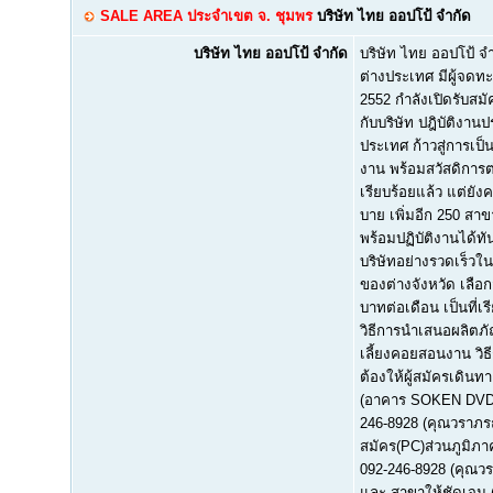
SALE AREA ประจำเขต จ. ชุมพร
บริษัท ไทย ออปโป้ จำกัด
บริษัท ไทย ออปโป้ จำกัด
บริษัท ไทย ออปโป้ จำ
ต่างประเทศ มีผู้จดทะ
2552 กำลังเปิดรับสม
กับบริษัท ปฎิบัติงา
ประเทศ ก้าวสู่การเป
งาน พร้อมสวัสดิการต
เรียบร้อยแล้ว แต่ยั
บาย เพิ่มอีก 250 สา
พร้อมปฏิบัติงานได้ทั
บริษัทอย่างรวดเร็วใ
ของต่างจังหวัด เลือก
บาทต่อเดือน เป็นที่เ
วิธีการนำเสนอผลิตภัณ
เลี้ยงคอยสอนงาน วิธี
ต้องให้ผู้สมัครเดิ
(อาคาร SOKEN DVD ติ
246-8928 (คุณวราภรณ์
สมัคร(PC)ส่วนภูมิภาค
092-246-8928 (คุณวร
และ สาขาให้ชัดเจน (