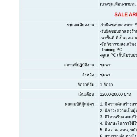
(บางขุนเทียน-ชายทะ
SALE ARE
รายละเอียดงาน :
-รับผิดชอบยอดขาย Sel
-รับผิดชอบตกแต่งร้า
-หาพื้นที่ ที่เป็นจุด
-จัดกิจกรรมส่งเสริม
-Training PC
-ดูแล PC เก็บใบรับป
สถานที่ปฏิบัติงาน :
ชุมพร
จังหวัด :
ชุมพร
อัตราที่รับ :
1 อัตรา
เงินเดือน :
12000-20000 บาท
คุณสมบัติผู้สมัคร :
1.
มีความคิดสร้างสร
2.
มีภาวะความเป็นผู้
3.
มีไหวพริบและแก้ไข
4.
มีทักษะในการใช้โป
5.
มีความอดทน, ขยัน
6.
สามารถเดินทางไปปฏ