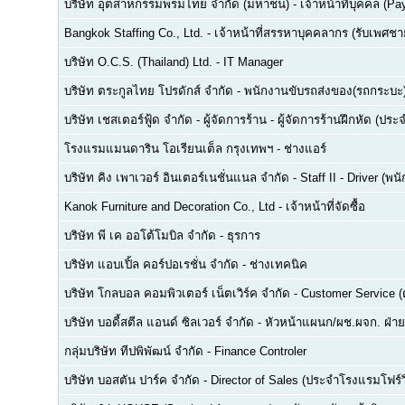
บริษัท อุตสาหกรรมพรมไทย จำกัด (มหาชน)
-
เจ้าหน้าที่บุคคล (Pay
Bangkok Staffing Co., Ltd.
-
เจ้าหน้าที่สรรหาบุคคลากร (รับเพศชาย
บริษัท O.C.S. (Thailand) Ltd.
-
IT Manager
บริษัท ตระกูลไทย โปรดักส์ จำกัด
-
พนักงานขับรถส่งของ(รถกระบะ
บริษัท เชสเตอร์ฟู้ด จำกัด
-
ผู้จัดการร้าน - ผู้จัดการร้านฝึกหัด (ปร
โรงแรมแมนดาริน โอเรียนเต็ล กรุงเทพฯ
-
ช่างแอร์
บริษัท คิง เพาเวอร์ อินเตอร์เนชั่นแนล จำกัด
-
Staff II - Driver (
Kanok Furniture and Decoration Co., Ltd
-
เจ้าหน้าที่จัดซื้อ
บริษัท พี เค ออโต้โมบิล จำกัด
-
ธุรการ
บริษัท แอบเปิ้ล คอร์ปอเรชั่น จำกัด
-
ช่างเทคนิค
บริษัท โกลบอล คอมพิวเตอร์ เน็ตเวิร์ค จำกัด
-
Customer Service (ด
บริษัท บอดี้สตีล แอนด์ ซิลเวอร์ จำกัด
-
หัวหน้าแผนก/ผช.ผจก. ฝ่า
กลุ่มบริษัท ทีปพิพัฒน์ จำกัด
-
Finance Controler
บริษัท บอสตัน ปาร์ค จำกัด
-
Director of Sales (ประจำโรงแรมโฟร์ว