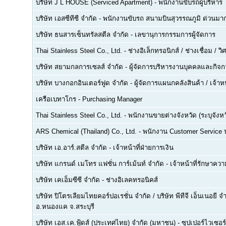
บริษัท J L HOUSE (Serviced Apartment)
-
พนักงานขับรถผู้บริหาร
บริษัท เอสซีทีซี จำกัด
-
พนักงานขับรถ สนามบินสุวรรณภูมิ ด่วนมาก
บริษัท ธนสารเซ็นทรัลสตีล จำกัด
-
เลขานุการกรรมการผู้จัดการ
Thai Stainless Steel Co., Ltd.
-
ช่างอิเล็กทรอนิกส์ / ช่างเชื่อม / 
บริษัท สยามกลการเซลส์ จำกัด
-
ผู้จัดการบริหารงานบุคคลและกิจกา
บริษัท บางกอกอินเตอร์ฟูด จำกัด
-
ผู้จัดการแผนกคลังสินค้า / เจ้าหน
เครือเบทาโกร
-
Purchasing Manager
Thai Stainless Steel Co., Ltd.
-
พนักงานขายต่างจังหวัด (ระบุจังหว
ARS Chemical (Thailand) Co., Ltd.
-
พนักงาน Customer Service
บริษัท เอ.อาร์.สตีล จำกัด
-
เจ้าหน้าที่ฝ่ายการเงิน
บริษัท แกรนด์ เมโทร แฟชั่น การ์เม้นท์ จำกัด
-
เจ้าหน้าที่รักษาคว
บริษัท เคเอ็มซีซี จำกัด
-
ช่างอิเลคทรอนิคส์
บริษัท ปิโตรเลียมไทยคอร์ปอเรชั่น จำกัด / บริษัท พีทีจี เอ็นเนอยี 
อ.หนองแค จ.สระบุรี
บริษัท เอส.เค.ฟู้ดส์ (ประเทศไทย) จำกัด (มหาชน)
-
ซุปเปอร์ไวเซอร์