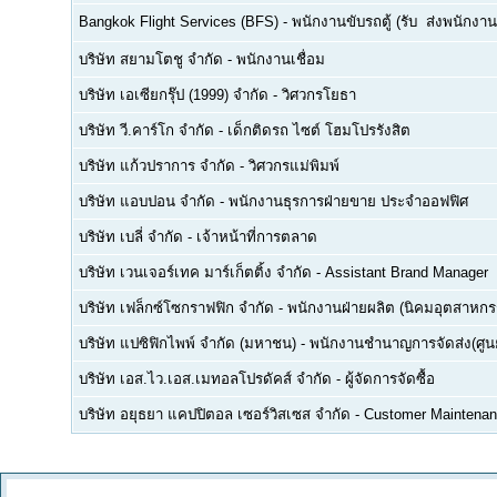
Bangkok Flight Services (BFS)
-
พนักงานขับรถตู้ (รับ  ส่งพนักงาน
บริษัท สยามโตชู จำกัด
-
พนักงานเชื่อม
บริษัท เอเซียกรุ๊ป (1999) จำกัด
-
วิศวกรโยธา
บริษัท วี.คาร์โก จำกัด
-
เด็กติดรถ ไซต์ โฮมโปรรังสิต
บริษัท แก้วปราการ จำกัด
-
วิศวกรแม่พิมพ์
บริษัท แอบปอน จำกัด
-
พนักงานธุรการฝ่ายขาย ประจำออฟฟิศ
บริษัท เบลี่ จำกัด
-
เจ้าหน้าที่การตลาด
บริษัท เวนเจอร์เทค มาร์เก็ตติ้ง จำกัด
-
Assistant Brand Manager
บริษัท เฟล็กซ์โซกราฟฟิก จำกัด
-
พนักงานฝ่ายผลิต (นิคมอุตสาหกร
บริษัท แปซิฟิกไพพ์ จำกัด (มหาชน)
-
พนักงานชำนาญการจัดส่ง(ศูนย
บริษัท เอส.ไว.เอส.เมทอลโปรดัคส์ จำกัด
-
ผู้จัดการจัดซื้อ
บริษัท อยุธยา แคปปิตอล เซอร์วิสเซส จำกัด
-
Customer Maintenan