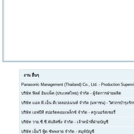
งาน
อื่นๆ
Panasonic Management (Thailand) Co., Ltd.
-
Production Supervi
บริษัท ฟิลด์ อิมแพ็ค (ประเทศไทย) จำกัด
-
ผู้จัดการฝ่ายผลิต
บริษัท แอล.พี.เอ็น ดีเวลลอปเมนท์ จำกัด (มหาชน)
-
วิศวกรบำรุงรั
บริษัท เอฟบีที สปอร์ตคอมเพล็กซ์ จำกัด
-
ครูเนอร์สเซอรี่
บริษัท วาย.ซี.ซี.พับลิสซิ่ง จำกัด
-
เจ้าหน้าที่ฝ่ายบัญชี
บริษัท เอ็มวี ฟู้ด ซัพพลาย จำกัด
-
สมุห์บัญชี