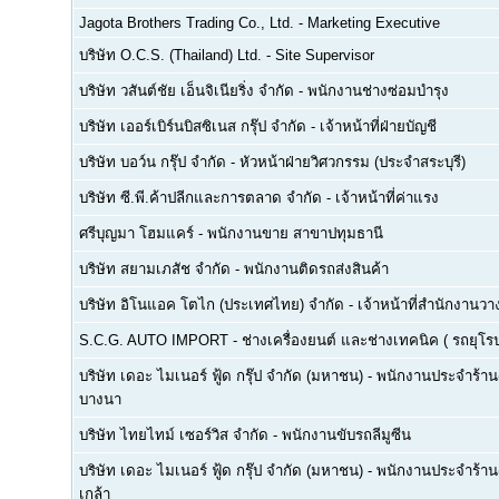
Jagota Brothers Trading Co., Ltd.
-
Marketing Executive
บริษัท O.C.S. (Thailand) Ltd.
-
Site Supervisor
บริษัท วสันต์ชัย เอ็นจิเนียริ่ง จำกัด
-
พนักงานช่างซ่อมบำรุง
บริษัท เออร์เบิร์นบิสซิเนส กรุ๊ป จำกัด
-
เจ้าหน้าที่ฝ่ายบัญชี
บริษัท บอว์น กรุ๊ป จำกัด
-
หัวหน้าฝ่ายวิศวกรรม (ประจำสระบุรี)
บริษัท ซี.พี.ค้าปลีกและการตลาด จำกัด
-
เจ้าหน้าที่ค่าแรง
ศรีบุญมา โฮมแคร์
-
พนักงานขาย สาขาปทุมธานี
บริษัท สยามเภสัช จำกัด
-
พนักงานติดรถส่งสินค้า
บริษัท อิโนแอค โตไก (ประเทศไทย) จำกัด
-
เจ้าหน้าที่สำนักงาน
S.C.G. AUTO IMPORT
-
ช่างเครื่องยนต์ และช่างเทคนิค ( รถยุโรป -
บริษัท เดอะ ไมเนอร์ ฟู้ด กรุ๊ป จำกัด (มหาชน)
-
พนักงานประจำร้าน(F
บางนา
บริษัท ไทยไทม์ เซอร์วิส จำกัด
-
พนักงานขับรถลีมูซีน
บริษัท เดอะ ไมเนอร์ ฟู้ด กรุ๊ป จำกัด (มหาชน)
-
พนักงานประจำร้าน(
เกล้า