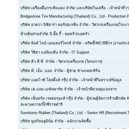
บริษัท เครื่องดื่มกระทิงแดง จำกัด และบริษัทในเครือ
-
เจ้าหน้าที่
Bridgestone Tire Manufacturing (Thailand) Co., Ltd
-
Production P
บริษัท อาควา นิชิฮาร่า คอร์ปอเรชั่น จำกัด
-
วิศวกรเครื่องกล(โรงงา
ห้างหุ้นส่วนจำกัด บี.ลั๊ค.กี้
-
พ่อครัว/แม่ครัว
บริษัท พิงค์ ไลน์ เอนเตอร์ไพรส์ จำกัด
-
พริตตี้/MC/พิธีกร (งานประ
บริษัท วิธิตา แอนิเมชั่น จำกัด
-
IT Support
บริษัท คิว.ที.ที. จำกัด
-
วิศวกรเครื่องกล (โครงการ)
บริษัท พี. เอ็น. แอล. จำกัด
-
ผู้ช่วย ช่างแพทเทิร์น
บริษัท แอดไวซ์ โฮลดิ้งส์ กรุ๊ป จำกัด
-
เจ้าหน้าที่วิเคราะห์ข้อมูล
บริษัท เค.แอล.เมทัลพาร์ท จำกัด
-
เจ้าหน้าที่ควบคุมเอกสาร
บริษัท เซ็นทรัล เรสตอรองส์ กรุ๊ป จำกัด
-
ผู้ช่วยผู้จัดการร้านฝึกหัด 
สะพานควาย/บิ๊กซีราชดำริ
Sumitomo Rubber (Thailand) Co., Ltd.
-
Senior HR (Recruitment,T
บริษัท พูนกิจอลูมินั่ม จำกัด
-
พนักงานจัดซื้อ