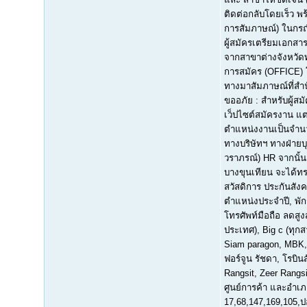
ติดต่อกลับโดยเร็ว พ
การสัมภาษณ์) ในกรณี
ผู้สมัครเตรียมเอกสา
จากสาขาต่างจังหวัดทา
การสมัคร (OFFICE) โ
ทางมาสัมภาษณ์ที่สำนัก
ขออภัย : สำหรับผู้ส
เว็ปไซต์สมัครงาน แต
ตำแหน่งงานเป็นจำนวน
ทางบริษัทฯ ทางฝ่าย
วราภรณ์) HR จากนั้
บางขุนเทียน จะได้ท
สวัสดิการ ประกันสังค
ตำแหน่งประจำปี, พักร้
โทรศัพท์มือถือ ลดสูง
ประเทศ), Big c (ทุกส
Siam paragon, MBK, C
ฟอร์จูน รัชดา, โรบินส
Rangsit, Zeer Rangs
ศูนย์การค้า และอำเ
17,68,147,169,105,ป