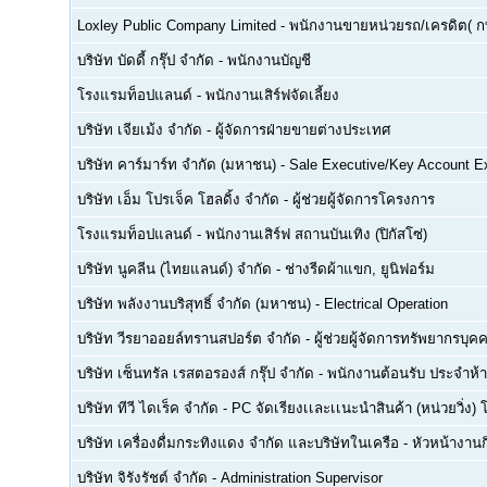
Loxley Public Company Limited
-
พนักงานขายหน่วยรถ/เครดิต( ก
บริษัท บัดดี้ กรุ๊ป จำกัด
-
พนักงานบัญชี
โรงแรมท็อปแลนด์
-
พนักงานเสิร์ฟจัดเลี้ยง
บริษัท เจียเม้ง จำกัด
-
ผู้จัดการฝ่ายขายต่างประเทศ
บริษัท คาร์มาร์ท จำกัด (มหาชน)
-
Sale Executive/Key Account E
บริษัท เอ็ม โปรเจ็ค โฮลดิ้ง จำกัด
-
ผู้ช่วยผู้จัดการโครงการ
โรงแรมท็อปแลนด์
-
พนักงานเสิร์ฟ สถานบันเทิง (ปิกัสโซ่)
บริษัท นูคลีน (ไทยแลนด์) จำกัด
-
ช่างรีดผ้าแขก, ยูนิฟอร์ม
บริษัท พลังงานบริสุทธิ์ จำกัด (มหาชน)
-
Electrical Operation
บริษัท วีรยาออยล์ทรานสปอร์ต จำกัด
-
ผู้ช่วยผู้จัดการทรัพยากรบ
บริษัท เซ็นทรัล เรสตอรองส์ กรุ๊ป จำกัด
-
พนักงานต้อนรับ ประจำห้า
บริษัท ทีวี ไดเร็ค จำกัด
-
PC จัดเรียงเเละเเนะนำสินค้า (หน่วยวิ่ง) 
บริษัท เครื่องดื่มกระทิงแดง จำกัด และบริษัทในเครือ
-
หัวหน้างา
บริษัท จิรังรัชต์ จำกัด
-
Administration Supervisor