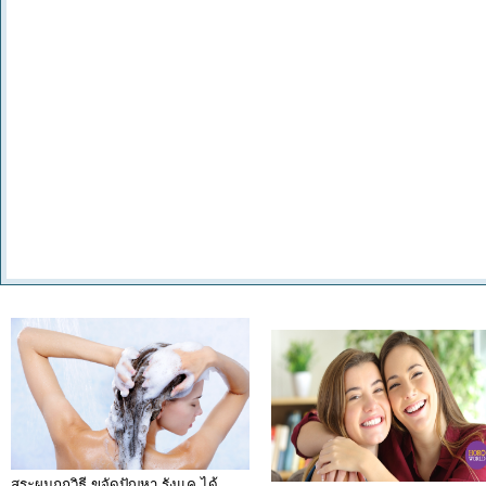
สระผมถูกวิธี ขจัดปัญหา รังแค ได้