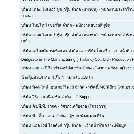
บริษัท เดอะ ไมเนอร์ ฟู้ด กรุ๊ป จำกัด (มหาชน)
-
พนักงานประจำร้าน(F
บางนา
บริษัท ไทยไทม์ เซอร์วิส จำกัด
-
พนักงานขับรถลีมูซีน
บริษัท เดอะ ไมเนอร์ ฟู้ด กรุ๊ป จำกัด (มหาชน)
-
พนักงานประจำร้าน(
เกล้า
บริษัท เครื่องดื่มกระทิงแดง จำกัด และบริษัทในเครือ
-
เจ้าหน้าที่
Bridgestone Tire Manufacturing (Thailand) Co., Ltd
-
Production P
บริษัท อาควา นิชิฮาร่า คอร์ปอเรชั่น จำกัด
-
วิศวกรเครื่องกล(โรงงา
ห้างหุ้นส่วนจำกัด บี.ลั๊ค.กี้
-
พ่อครัว/แม่ครัว
บริษัท พิงค์ ไลน์ เอนเตอร์ไพรส์ จำกัด
-
พริตตี้/MC/พิธีกร (งานประ
บริษัท วิธิตา แอนิเมชั่น จำกัด
-
IT Support
บริษัท คิว.ที.ที. จำกัด
-
วิศวกรเครื่องกล (โครงการ)
บริษัท พี. เอ็น. แอล. จำกัด
-
ผู้ช่วย ช่างแพทเทิร์น
บริษัท แอดไวซ์ โฮลดิ้งส์ กรุ๊ป จำกัด
-
เจ้าหน้าที่วิเคราะห์ข้อมูล