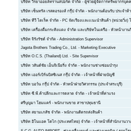
บริษัท วีรยาออยล์ทรานสปอร์ต จำกัด
-
ผู้ช่วยผู้จัดการทรัพยากรบ
บริษัท เซ็นทรัล เรสตอรองส์ กรุ๊ป จำกัด
-
พนักงานต้อนรับ ประจำห้า
บริษัท ทีวี ไดเร็ค จำกัด
-
PC จัดเรียงเเละเเนะนำสินค้า (หน่วยวิ่ง) 
บริษัท เครื่องดื่มกระทิงแดง จำกัด และบริษัทในเครือ
-
หัวหน้างา
บริษัท จิรังรัชต์ จำกัด
-
Administration Supervisor
Jagota Brothers Trading Co., Ltd.
-
Marketing Executive
บริษัท O.C.S. (Thailand) Ltd.
-
Site Supervisor
บริษัท วสันต์ชัย เอ็นจิเนียริ่ง จำกัด
-
พนักงานช่างซ่อมบำรุง
บริษัท เออร์เบิร์นบิสซิเนส กรุ๊ป จำกัด
-
เจ้าหน้าที่ฝ่ายบัญชี
บริษัท บอว์น กรุ๊ป จำกัด
-
หัวหน้าฝ่ายวิศวกรรม (ประจำสระบุรี)
บริษัท ซี.พี.ค้าปลีกและการตลาด จำกัด
-
เจ้าหน้าที่ค่าแรง
ศรีบุญมา โฮมแคร์
-
พนักงานขาย สาขาปทุมธานี
บริษัท สยามเภสัช จำกัด
-
พนักงานติดรถส่งสินค้า
บริษัท อิโนแอค โตไก (ประเทศไทย) จำกัด
-
เจ้าหน้าที่สำนักงาน
S.C.G. AUTO IMPORT
-
ช่างเครื่องยนต์ และช่างเทคนิค ( รถยุโรป -