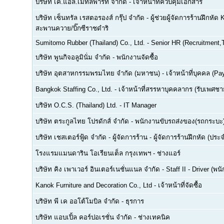
บริษัท เค.แอล.เมทัลพาร์ท จำกัด
-
เจ้าหน้าที่ควบคุมเอกสาร
บริษัท เซ็นทรัล เรสตอรองส์ กรุ๊ป จำกัด
-
ผู้ช่วยผู้จัดการร้านฝึกหัด 
สะพานควาย/บิ๊กซีราชดำริ
Sumitomo Rubber (Thailand) Co., Ltd.
-
Senior HR (Recruitment,T
บริษัท พูนกิจอลูมินั่ม จำกัด
-
พนักงานจัดซื้อ
บริษัท อุตสาหกรรมพรมไทย จำกัด (มหาชน)
-
เจ้าหน้าที่บุคคล (Pay
Bangkok Staffing Co., Ltd.
-
เจ้าหน้าที่สรรหาบุคคลากร (รับเพศชาย
บริษัท O.C.S. (Thailand) Ltd.
-
IT Manager
บริษัท ตระกูลไทย โปรดักส์ จำกัด
-
พนักงานขับรถส่งของ(รถกระบะ
บริษัท เชสเตอร์ฟู้ด จำกัด
-
ผู้จัดการร้าน - ผู้จัดการร้านฝึกหัด (ปร
โรงแรมแมนดาริน โอเรียนเต็ล กรุงเทพฯ
-
ช่างแอร์
บริษัท คิง เพาเวอร์ อินเตอร์เนชั่นแนล จำกัด
-
Staff II - Driver (
Kanok Furniture and Decoration Co., Ltd
-
เจ้าหน้าที่จัดซื้อ
บริษัท พี เค ออโต้โมบิล จำกัด
-
ธุรการ
บริษัท แอบเปิ้ล คอร์ปอเรชั่น จำกัด
-
ช่างเทคนิค