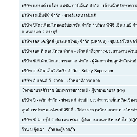
บริษัท แกรนด์ เมโทร แฟชั่น การ์เม้นท์ จำกัด
-
เจ้าหน้าที่รักษาคว
บริษัท เคเอ็มซีซี จำกัด
-
ช่างอิเลคทรอนิคส์
บริษัท ปิโตรเลียมไทยคอร์ปอเรชั่น จำกัด / บริษัท พีทีจี เอ็นเนอยี 
อ.หนองแค จ.สระบุรี
บริษัท เอส.เค.ฟู้ดส์ (ประเทศไทย) จำกัด (มหาชน)
-
ซุปเปอร์ไวเซอร์
บริษัท เอส.ที.คอนโทรล จำกัด
-
เจ้าหน้าที่ธุรการ-ประสานงาน ด่ว
บริษัท ซี.พี.ค้าปลีกและการตลาด จำกัด
-
ผู้จัดการฝ่ายลูกค้าสัมพันธ์
บริษัท จาร์ดีน เอ็นจิเนียริ่ง จำกัด
-
Safety Supervisor
บริษัท อี.แอนด์ วี. จำกัด
-
เจ้าหน้าที่การตลาด
โรงพยาบาลศิริราช ปิยมหาราชการุณย์
-
ผู้ช่วยพยาบาล (PN)
บริษัท บี - ควิก จำกัด
-
ช่างยนต์ ด่วน!!! ประจำสาขาเซ็นทรัล-เชียงร
ศูนย์การประชุมแห่งชาติสิริกิติ์
-
Telesales (พนักงานขายทางโทรศัพท์
บริษัท ซี.ไอ.กรุ๊ป จำกัด (มหาชน)
-
ผู้จัดการแผนกบริหารทั่วไป (ปฎิบ
ร้าน ป.กุ้งเผา
-
กุ๊กและผู้ช่วยกุ๊ก