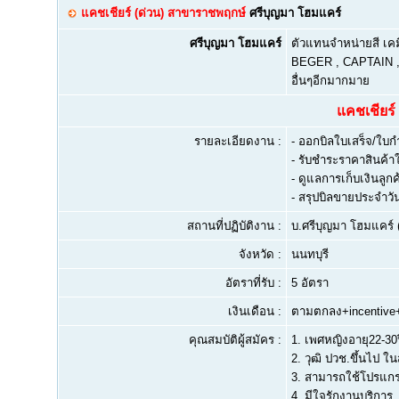
แคชเชียร์ (ด่วน) สาขาราชพฤกษ์
ศรีบุญมา โฮมแคร์
ศรีบุญมา โฮมแคร์
ตัวแทนจำหน่ายสี เคม
BEGER , CAPTAIN 
อื่นๆอีกมากมาย
แคชเชียร์
รายละเอียดงาน :
- ออกบิลใบเสร็จ/ใบกำ
- รับชำระราคาสินค้าใ
- ดูแลการเก็บเงินลูก
- สรุปบิลขายประจำว
สถานที่ปฏิบัติงาน :
บ.ศรีบุญมา โฮมแคร์ 
จังหวัด :
นนทบุรี
อัตราที่รับ :
5 อัตรา
เงินเดือน :
ตามตกลง+incentive+
คุณสมบัติผู้สมัคร :
1.
เพศหญิงอายุ22-30ป
2.
วุฒิ ปวช.ขึ้นไป ในส
3.
สามารถใช้โปรแกรม
4.
มีใจรักงานบริการ