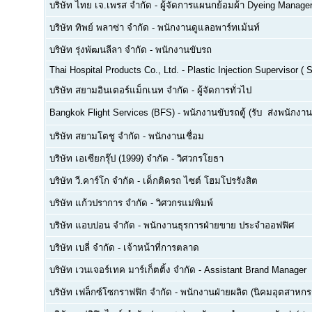
บริษัท ไทย เจ.เพรส จำกัด
-
ผู้จัดการแผนกย้อมผ้า Dyeing Manage
บริษัท ทิพย์ พลาซ่า จำกัด
-
พนักงานดูแลอพาร์ทเม้นท์
บริษัท รุ่งพัฒนลีลา จำกัด
-
พนักงานขับรถ
Thai Hospital Products Co., Ltd.
-
Plastic Injection Supervisor (
บริษัท สยามอินเตอร์แม็กเนท จำกัด
-
ผู้จัดการทั่วไป
Bangkok Flight Services (BFS)
-
พนักงานขับรถตู้ (รับ  ส่งพนักงาน
บริษัท สยามโตชู จำกัด
-
พนักงานเชื่อม
บริษัท เอเซียกรุ๊ป (1999) จำกัด
-
วิศวกรโยธา
บริษัท วี.คาร์โก จำกัด
-
เด็กติดรถ ไซต์ โฮมโปรรังสิต
บริษัท แก้วปราการ จำกัด
-
วิศวกรแม่พิมพ์
บริษัท แอบปอน จำกัด
-
พนักงานธุรการฝ่ายขาย ประจำออฟฟิศ
บริษัท เบลี่ จำกัด
-
เจ้าหน้าที่การตลาด
บริษัท เวนเจอร์เทค มาร์เก็ตติ้ง จำกัด
-
Assistant Brand Manager
บริษัท เฟล็กซ์โซกราฟฟิก จำกัด
-
พนักงานฝ่ายผลิต (นิคมอุตสาหกร