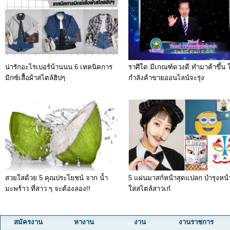
น่ารักอะไรเบอร์น้านนน 6 เทคนิคการ
ราศีใด มีเกณฑ์ดวงดี ทำมาค้าขึ้น ใ
มิกซ์เสื้อผ้าสไตล์ฮิปๆ
กำลังค้าขายออนไลน์จะรุ่ง
สวยใสด้วย 5 คุณประโยชน์ จาก น้ำ
5 แผ่นมาสก์หน้าสุดแปลก บำรุงหน
มะพร้าว ที่สาว ๆ จะต้องลอง!!
ใสสไตล์สาวเก๋
สมัครงาน
หางาน
งาน
งานราชการ