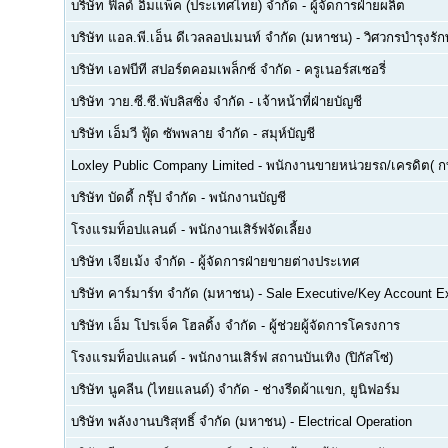
บริษัท ฟิลด์ อิมแพ็ค (ประเทศไทย) จำกัด
-
ผู้จัดการฝ่ายผลิต
บริษัท แอล.พี.เอ็น ดีเวลลอปเมนท์ จำกัด (มหาชน)
-
วิศวกรบำรุงรั
บริษัท เอฟบีที สปอร์ตคอมเพล็กซ์ จำกัด
-
ครูเนอร์สเซอรี่
บริษัท วาย.ซี.ซี.พับลิสซิ่ง จำกัด
-
เจ้าหน้าที่ฝ่ายบัญชี
บริษัท เอ็มวี ฟู้ด ซัพพลาย จำกัด
-
สมุห์บัญชี
Loxley Public Company Limited
-
พนักงานขายหน่วยรถ/เครดิต( ก
บริษัท บัดดี้ กรุ๊ป จำกัด
-
พนักงานบัญชี
โรงแรมท็อปแลนด์
-
พนักงานเสิร์ฟจัดเลี้ยง
บริษัท เจียเม้ง จำกัด
-
ผู้จัดการฝ่ายขายต่างประเทศ
บริษัท คาร์มาร์ท จำกัด (มหาชน)
-
Sale Executive/Key Account E
บริษัท เอ็ม โปรเจ็ค โฮลดิ้ง จำกัด
-
ผู้ช่วยผู้จัดการโครงการ
โรงแรมท็อปแลนด์
-
พนักงานเสิร์ฟ สถานบันเทิง (ปิกัสโซ่)
บริษัท นูคลีน (ไทยแลนด์) จำกัด
-
ช่างรีดผ้าแขก, ยูนิฟอร์ม
บริษัท พลังงานบริสุทธิ์ จำกัด (มหาชน)
-
Electrical Operation