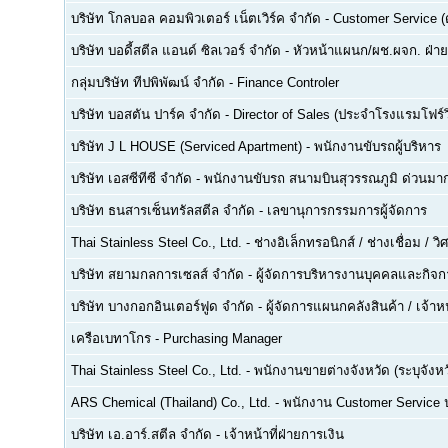
บริษัท โกลบอล คอมพิวเตอร์ เน็ตเวิร์ค จำกัด
-
Customer Service (ด
บริษัท บอดี้สตีล แอนด์ ซิลเวอร์ จำกัด
-
หัวหน้าแผนก/ผช.ผจก. ฝ่า
กลุ่มบริษัท ทีปพิพัฒน์ จำกัด
-
Finance Controler
บริษัท บอสตัน ปาร์ค จำกัด
-
Director of Sales (ประจำโรงแรมโฟร์ว
บริษัท J L HOUSE (Serviced Apartment)
-
พนักงานขับรถผู้บริหาร
บริษัท เอสซีทีซี จำกัด
-
พนักงานขับรถ สนามบินสุวรรณภูมิ ด่วนมาก
บริษัท ธนสารเซ็นทรัลสตีล จำกัด
-
เลขานุการกรรมการผู้จัดการ
Thai Stainless Steel Co., Ltd.
-
ช่างอิเล็กทรอนิกส์ / ช่างเชื่อม / 
บริษัท สยามกลการเซลส์ จำกัด
-
ผู้จัดการบริหารงานบุคคลและกิจกา
บริษัท บางกอกอินเตอร์ฟูด จำกัด
-
ผู้จัดการแผนกคลังสินค้า / เจ้าหน
เครือเบทาโกร
-
Purchasing Manager
Thai Stainless Steel Co., Ltd.
-
พนักงานขายต่างจังหวัด (ระบุจังหว
ARS Chemical (Thailand) Co., Ltd.
-
พนักงาน Customer Service
บริษัท เอ.อาร์.สตีล จำกัด
-
เจ้าหน้าที่ฝ่ายการเงิน