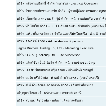
บริษัท พลังงานบริสุทธิ์ จำกัด (มหาชน)
-
Electrical Operation
บริษัท วีรยาออยล์ทรานสปอร์ต จำกัด
-
ผู้ช่วยผู้จัดการทรัพยากรบ
บริษัท เซ็นทรัล เรสตอรองส์ กรุ๊ป จำกัด
-
พนักงานต้อนรับ ประจำห้า
บริษัท ทีวี ไดเร็ค จำกัด
-
PC จัดเรียงเเละเเนะนำสินค้า (หน่วยวิ่ง) 
บริษัท เครื่องดื่มกระทิงแดง จำกัด และบริษัทในเครือ
-
หัวหน้างา
บริษัท จิรังรัชต์ จำกัด
-
Administration Supervisor
Jagota Brothers Trading Co., Ltd.
-
Marketing Executive
บริษัท O.C.S. (Thailand) Ltd.
-
Site Supervisor
บริษัท วสันต์ชัย เอ็นจิเนียริ่ง จำกัด
-
พนักงานช่างซ่อมบำรุง
บริษัท เออร์เบิร์นบิสซิเนส กรุ๊ป จำกัด
-
เจ้าหน้าที่ฝ่ายบัญชี
บริษัท บอว์น กรุ๊ป จำกัด
-
หัวหน้าฝ่ายวิศวกรรม (ประจำสระบุรี)
บริษัท ซี.พี.ค้าปลีกและการตลาด จำกัด
-
เจ้าหน้าที่ค่าแรง
ศรีบุญมา โฮมแคร์
-
พนักงานขาย สาขาปทุมธานี
บริษัท สยามเภสัช จำกัด
-
พนักงานติดรถส่งสินค้า