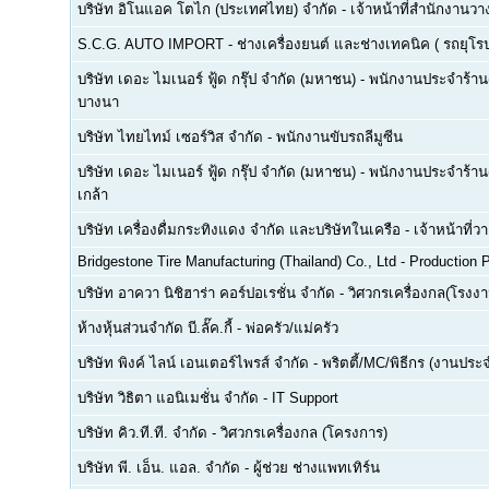
บริษัท อิโนแอค โตไก (ประเทศไทย) จำกัด
-
เจ้าหน้าที่สำนักงาน
S.C.G. AUTO IMPORT
-
ช่างเครื่องยนต์ และช่างเทคนิค ( รถยุโรป -
บริษัท เดอะ ไมเนอร์ ฟู้ด กรุ๊ป จำกัด (มหาชน)
-
พนักงานประจำร้าน(F
บางนา
บริษัท ไทยไทม์ เซอร์วิส จำกัด
-
พนักงานขับรถลีมูซีน
บริษัท เดอะ ไมเนอร์ ฟู้ด กรุ๊ป จำกัด (มหาชน)
-
พนักงานประจำร้าน(
เกล้า
บริษัท เครื่องดื่มกระทิงแดง จำกัด และบริษัทในเครือ
-
เจ้าหน้าที่
Bridgestone Tire Manufacturing (Thailand) Co., Ltd
-
Production P
บริษัท อาควา นิชิฮาร่า คอร์ปอเรชั่น จำกัด
-
วิศวกรเครื่องกล(โรงงา
ห้างหุ้นส่วนจำกัด บี.ลั๊ค.กี้
-
พ่อครัว/แม่ครัว
บริษัท พิงค์ ไลน์ เอนเตอร์ไพรส์ จำกัด
-
พริตตี้/MC/พิธีกร (งานประ
บริษัท วิธิตา แอนิเมชั่น จำกัด
-
IT Support
บริษัท คิว.ที.ที. จำกัด
-
วิศวกรเครื่องกล (โครงการ)
บริษัท พี. เอ็น. แอล. จำกัด
-
ผู้ช่วย ช่างแพทเทิร์น