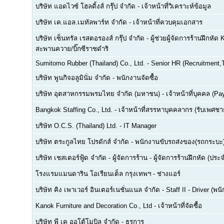
บริษัท แอดไวซ์ โฮลดิ้งส์ กรุ๊ป จำกัด
-
เจ้าหน้าที่วิเคราะห์ข้อมูล
บริษัท เค.แอล.เมทัลพาร์ท จำกัด
-
เจ้าหน้าที่ควบคุมเอกสาร
บริษัท เซ็นทรัล เรสตอรองส์ กรุ๊ป จำกัด
-
ผู้ช่วยผู้จัดการร้านฝึกหัด 
สะพานควาย/บิ๊กซีราชดำริ
Sumitomo Rubber (Thailand) Co., Ltd.
-
Senior HR (Recruitment,T
บริษัท พูนกิจอลูมินั่ม จำกัด
-
พนักงานจัดซื้อ
บริษัท อุตสาหกรรมพรมไทย จำกัด (มหาชน)
-
เจ้าหน้าที่บุคคล (Pay
Bangkok Staffing Co., Ltd.
-
เจ้าหน้าที่สรรหาบุคคลากร (รับเพศชาย
บริษัท O.C.S. (Thailand) Ltd.
-
IT Manager
บริษัท ตระกูลไทย โปรดักส์ จำกัด
-
พนักงานขับรถส่งของ(รถกระบะ
บริษัท เชสเตอร์ฟู้ด จำกัด
-
ผู้จัดการร้าน - ผู้จัดการร้านฝึกหัด (ปร
โรงแรมแมนดาริน โอเรียนเต็ล กรุงเทพฯ
-
ช่างแอร์
บริษัท คิง เพาเวอร์ อินเตอร์เนชั่นแนล จำกัด
-
Staff II - Driver (
Kanok Furniture and Decoration Co., Ltd
-
เจ้าหน้าที่จัดซื้อ
บริษัท พี เค ออโต้โมบิล จำกัด
-
ธุรการ