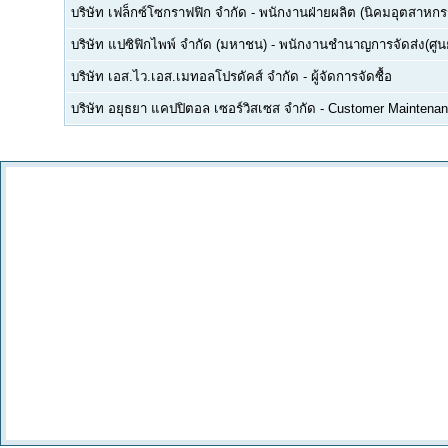
บริษัท เฟล็กซ์โซกราฟฟิก จำกัด
-
พนักงานฝ่ายผลิต (นิคมอุตสาหกร
บริษัท แปซิฟิกไพพ์ จำกัด (มหาชน)
-
พนักงานชำนาญการจัดส่ง(ศูนย
บริษัท เอส.ไว.เอส.เมทอลโปรดัคส์ จำกัด
-
ผู้จัดการจัดซื้อ
บริษัท อยุธยา แคปปิตอล เซอร์วิสเซส จำกัด
-
Customer Maintenan