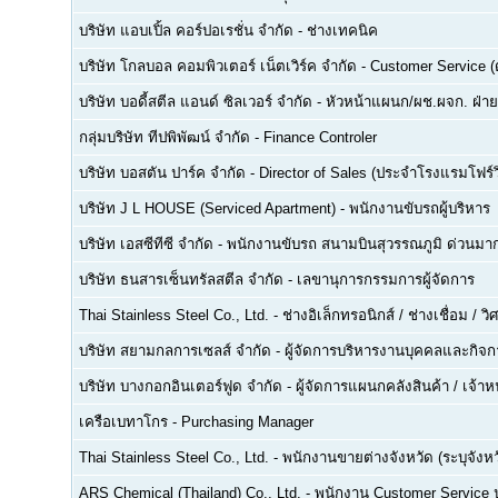
บริษัท แอบเปิ้ล คอร์ปอเรชั่น จำกัด
-
ช่างเทคนิค
บริษัท โกลบอล คอมพิวเตอร์ เน็ตเวิร์ค จำกัด
-
Customer Service (ด
บริษัท บอดี้สตีล แอนด์ ซิลเวอร์ จำกัด
-
หัวหน้าแผนก/ผช.ผจก. ฝ่า
กลุ่มบริษัท ทีปพิพัฒน์ จำกัด
-
Finance Controler
บริษัท บอสตัน ปาร์ค จำกัด
-
Director of Sales (ประจำโรงแรมโฟร์ว
บริษัท J L HOUSE (Serviced Apartment)
-
พนักงานขับรถผู้บริหาร
บริษัท เอสซีทีซี จำกัด
-
พนักงานขับรถ สนามบินสุวรรณภูมิ ด่วนมาก
บริษัท ธนสารเซ็นทรัลสตีล จำกัด
-
เลขานุการกรรมการผู้จัดการ
Thai Stainless Steel Co., Ltd.
-
ช่างอิเล็กทรอนิกส์ / ช่างเชื่อม / 
บริษัท สยามกลการเซลส์ จำกัด
-
ผู้จัดการบริหารงานบุคคลและกิจกา
บริษัท บางกอกอินเตอร์ฟูด จำกัด
-
ผู้จัดการแผนกคลังสินค้า / เจ้าหน
เครือเบทาโกร
-
Purchasing Manager
Thai Stainless Steel Co., Ltd.
-
พนักงานขายต่างจังหวัด (ระบุจังหว
ARS Chemical (Thailand) Co., Ltd.
-
พนักงาน Customer Service