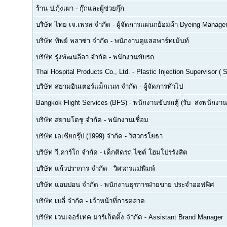
ร้าน ป.กุ้งเผา
-
กุ๊กและผู้ช่วยกุ๊ก
บริษัท ไทย เจ.เพรส จำกัด
-
ผู้จัดการแผนกย้อมผ้า Dyeing Manage
บริษัท ทิพย์ พลาซ่า จำกัด
-
พนักงานดูแลอพาร์ทเม้นท์
บริษัท รุ่งพัฒนลีลา จำกัด
-
พนักงานขับรถ
Thai Hospital Products Co., Ltd.
-
Plastic Injection Supervisor (
บริษัท สยามอินเตอร์แม็กเนท จำกัด
-
ผู้จัดการทั่วไป
Bangkok Flight Services (BFS)
-
พนักงานขับรถตู้ (รับ  ส่งพนักงาน
บริษัท สยามโตชู จำกัด
-
พนักงานเชื่อม
บริษัท เอเซียกรุ๊ป (1999) จำกัด
-
วิศวกรโยธา
บริษัท วี.คาร์โก จำกัด
-
เด็กติดรถ ไซต์ โฮมโปรรังสิต
บริษัท แก้วปราการ จำกัด
-
วิศวกรแม่พิมพ์
บริษัท แอบปอน จำกัด
-
พนักงานธุรการฝ่ายขาย ประจำออฟฟิศ
บริษัท เบลี่ จำกัด
-
เจ้าหน้าที่การตลาด
บริษัท เวนเจอร์เทค มาร์เก็ตติ้ง จำกัด
-
Assistant Brand Manager