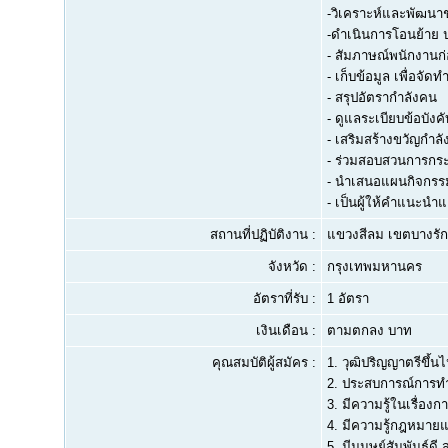
-วิเคราะห์และพัฒนา
-ดำเนินการโอนย้าย 
- สัมภาษณ์พนักงานก
- เก็บข้อมูล เพื่อจัดท
- สรุปอัตรากำลังคน
- ดูแลระเบียบข้อบังค
- เสริมสร้างขวัญกำล
- ร่วมสอบสวนการกร
- นำเสนอแผนกิจกรร
- เป็นผู้ให้คำแนะนำ
สถานที่ปฏิบัติงาน :
แขวงสีลม เขตบางร
จังหวัด :
กรุงเทพมหานคร
อัตราที่รับ :
1 อัตรา
เงินเดือน :
ตามตกลง บาท
คุณสมบัติผู้สมัคร :
1.
วุฒิปริญญาตรีขึ้นไ
2.
ประสบการณ์การทำง
3.
มีความรู้ในเรื่อง
4.
มีความรู้กฎหมายแร
5.
มีมนุษย์สัมพันธ์ด