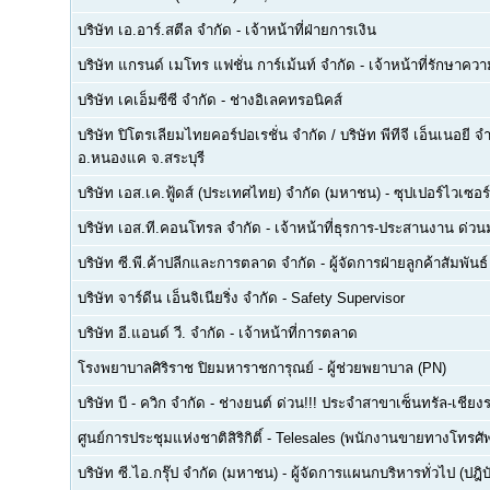
บริษัท เอ.อาร์.สตีล จำกัด
-
เจ้าหน้าที่ฝ่ายการเงิน
บริษัท แกรนด์ เมโทร แฟชั่น การ์เม้นท์ จำกัด
-
เจ้าหน้าที่รักษาคว
บริษัท เคเอ็มซีซี จำกัด
-
ช่างอิเลคทรอนิคส์
บริษัท ปิโตรเลียมไทยคอร์ปอเรชั่น จำกัด / บริษัท พีทีจี เอ็นเนอยี 
อ.หนองแค จ.สระบุรี
บริษัท เอส.เค.ฟู้ดส์ (ประเทศไทย) จำกัด (มหาชน)
-
ซุปเปอร์ไวเซอร์
บริษัท เอส.ที.คอนโทรล จำกัด
-
เจ้าหน้าที่ธุรการ-ประสานงาน ด่ว
บริษัท ซี.พี.ค้าปลีกและการตลาด จำกัด
-
ผู้จัดการฝ่ายลูกค้าสัมพันธ์
บริษัท จาร์ดีน เอ็นจิเนียริ่ง จำกัด
-
Safety Supervisor
บริษัท อี.แอนด์ วี. จำกัด
-
เจ้าหน้าที่การตลาด
โรงพยาบาลศิริราช ปิยมหาราชการุณย์
-
ผู้ช่วยพยาบาล (PN)
บริษัท บี - ควิก จำกัด
-
ช่างยนต์ ด่วน!!! ประจำสาขาเซ็นทรัล-เชียงร
ศูนย์การประชุมแห่งชาติสิริกิติ์
-
Telesales (พนักงานขายทางโทรศัพท์
บริษัท ซี.ไอ.กรุ๊ป จำกัด (มหาชน)
-
ผู้จัดการแผนกบริหารทั่วไป (ปฎิบ