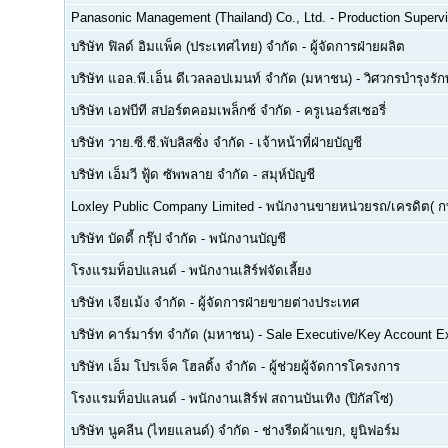
Panasonic Management (Thailand) Co., Ltd.
-
Production Supervi
บริษัท ฟิลด์ อิมแพ็ค (ประเทศไทย) จำกัด
-
ผู้จัดการฝ่ายผลิต
บริษัท แอล.พี.เอ็น ดีเวลลอปเมนท์ จำกัด (มหาชน)
-
วิศวกรบำรุงรั
บริษัท เอฟบีที สปอร์ตคอมเพล็กซ์ จำกัด
-
ครูเนอร์สเซอรี่
บริษัท วาย.ซี.ซี.พับลิสซิ่ง จำกัด
-
เจ้าหน้าที่ฝ่ายบัญชี
บริษัท เอ็มวี ฟู้ด ซัพพลาย จำกัด
-
สมุห์บัญชี
Loxley Public Company Limited
-
พนักงานขายหน่วยรถ/เครดิต( ก
บริษัท บัดดี้ กรุ๊ป จำกัด
-
พนักงานบัญชี
โรงแรมท็อปแลนด์
-
พนักงานเสิร์ฟจัดเลี้ยง
บริษัท เจียเม้ง จำกัด
-
ผู้จัดการฝ่ายขายต่างประเทศ
บริษัท คาร์มาร์ท จำกัด (มหาชน)
-
Sale Executive/Key Account E
บริษัท เอ็ม โปรเจ็ค โฮลดิ้ง จำกัด
-
ผู้ช่วยผู้จัดการโครงการ
โรงแรมท็อปแลนด์
-
พนักงานเสิร์ฟ สถานบันเทิง (ปิกัสโซ่)
บริษัท นูคลีน (ไทยแลนด์) จำกัด
-
ช่างรีดผ้าแขก, ยูนิฟอร์ม