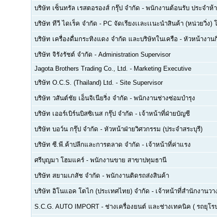
บริษัท เซ็นทรัล เรสตอรองส์ กรุ๊ป จำกัด
-
พนักงานต้อนรับ ประจำห้า
บริษัท ทีวี ไดเร็ค จำกัด
-
PC จัดเรียงเเละเเนะนำสินค้า (หน่วยวิ่ง) 
บริษัท เครื่องดื่มกระทิงแดง จำกัด และบริษัทในเครือ
-
หัวหน้างา
บริษัท จิรังรัชต์ จำกัด
-
Administration Supervisor
Jagota Brothers Trading Co., Ltd.
-
Marketing Executive
บริษัท O.C.S. (Thailand) Ltd.
-
Site Supervisor
บริษัท วสันต์ชัย เอ็นจิเนียริ่ง จำกัด
-
พนักงานช่างซ่อมบำรุง
บริษัท เออร์เบิร์นบิสซิเนส กรุ๊ป จำกัด
-
เจ้าหน้าที่ฝ่ายบัญชี
บริษัท บอว์น กรุ๊ป จำกัด
-
หัวหน้าฝ่ายวิศวกรรม (ประจำสระบุรี)
บริษัท ซี.พี.ค้าปลีกและการตลาด จำกัด
-
เจ้าหน้าที่ค่าแรง
ศรีบุญมา โฮมแคร์
-
พนักงานขาย สาขาปทุมธานี
บริษัท สยามเภสัช จำกัด
-
พนักงานติดรถส่งสินค้า
บริษัท อิโนแอค โตไก (ประเทศไทย) จำกัด
-
เจ้าหน้าที่สำนักงาน
S.C.G. AUTO IMPORT
-
ช่างเครื่องยนต์ และช่างเทคนิค ( รถยุโรป -