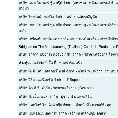
บริษัท เดอะ ไมเนอร์ ฟู้ด กรุ๊ป จำกัด (มหาชน)
-
พนักงานประจำร้าน(F
บางนา
บริษัท ไทยไทม์ เซอร์วิส จำกัด
-
พนักงานขับรถลีมูซีน
บริษัท เดอะ ไมเนอร์ ฟู้ด กรุ๊ป จำกัด (มหาชน)
-
พนักงานประจำร้าน(
เกล้า
บริษัท เครื่องดื่มกระทิงแดง จำกัด และบริษัทในเครือ
-
เจ้าหน้าที่
Bridgestone Tire Manufacturing (Thailand) Co., Ltd
-
Production P
บริษัท อาควา นิชิฮาร่า คอร์ปอเรชั่น จำกัด
-
วิศวกรเครื่องกล(โรงงา
ห้างหุ้นส่วนจำกัด บี.ลั๊ค.กี้
-
พ่อครัว/แม่ครัว
บริษัท พิงค์ ไลน์ เอนเตอร์ไพรส์ จำกัด
-
พริตตี้/MC/พิธีกร (งานประ
บริษัท วิธิตา แอนิเมชั่น จำกัด
-
IT Support
บริษัท คิว.ที.ที. จำกัด
-
วิศวกรเครื่องกล (โครงการ)
บริษัท พี. เอ็น. แอล. จำกัด
-
ผู้ช่วย ช่างแพทเทิร์น
บริษัท แอดไวซ์ โฮลดิ้งส์ กรุ๊ป จำกัด
-
เจ้าหน้าที่วิเคราะห์ข้อมูล
บริษัท เค.แอล.เมทัลพาร์ท จำกัด
-
เจ้าหน้าที่ควบคุมเอกสาร