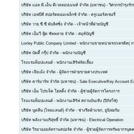
บริษัท แอล.พี.เอ็น ดีเวลลอปเมนท์ จำกัด (มหาชน)
-
วิศวกรบำรุงรั
บริษัท เอฟบีที สปอร์ตคอมเพล็กซ์ จำกัด
-
ครูเนอร์สเซอรี่
บริษัท วาย.ซี.ซี.พับลิสซิ่ง จำกัด
-
เจ้าหน้าที่ฝ่ายบัญชี
บริษัท เอ็มวี ฟู้ด ซัพพลาย จำกัด
-
สมุห์บัญชี
Loxley Public Company Limited
-
พนักงานขายหน่วยรถ/เครดิต( ก
บริษัท บัดดี้ กรุ๊ป จำกัด
-
พนักงานบัญชี
โรงแรมท็อปแลนด์
-
พนักงานเสิร์ฟจัดเลี้ยง
บริษัท เจียเม้ง จำกัด
-
ผู้จัดการฝ่ายขายต่างประเทศ
บริษัท คาร์มาร์ท จำกัด (มหาชน)
-
Sale Executive/Key Account E
บริษัท เอ็ม โปรเจ็ค โฮลดิ้ง จำกัด
-
ผู้ช่วยผู้จัดการโครงการ
โรงแรมท็อปแลนด์
-
พนักงานเสิร์ฟ สถานบันเทิง (ปิกัสโซ่)
บริษัท นูคลีน (ไทยแลนด์) จำกัด
-
ช่างรีดผ้าแขก, ยูนิฟอร์ม
บริษัท พลังงานบริสุทธิ์ จำกัด (มหาชน)
-
Electrical Operation
บริษัท วีรยาออยล์ทรานสปอร์ต จำกัด
-
ผู้ช่วยผู้จัดการทรัพยากรบ