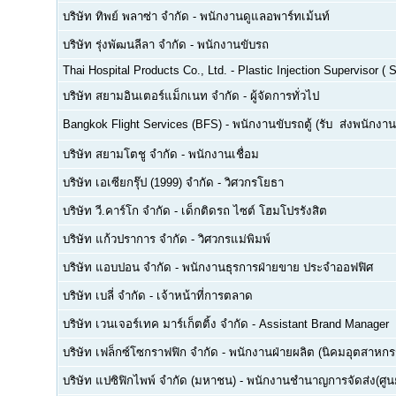
บริษัท ทิพย์ พลาซ่า จำกัด
-
พนักงานดูแลอพาร์ทเม้นท์
บริษัท รุ่งพัฒนลีลา จำกัด
-
พนักงานขับรถ
Thai Hospital Products Co., Ltd.
-
Plastic Injection Supervisor (
บริษัท สยามอินเตอร์แม็กเนท จำกัด
-
ผู้จัดการทั่วไป
Bangkok Flight Services (BFS)
-
พนักงานขับรถตู้ (รับ  ส่งพนักงาน
บริษัท สยามโตชู จำกัด
-
พนักงานเชื่อม
บริษัท เอเซียกรุ๊ป (1999) จำกัด
-
วิศวกรโยธา
บริษัท วี.คาร์โก จำกัด
-
เด็กติดรถ ไซต์ โฮมโปรรังสิต
บริษัท แก้วปราการ จำกัด
-
วิศวกรแม่พิมพ์
บริษัท แอบปอน จำกัด
-
พนักงานธุรการฝ่ายขาย ประจำออฟฟิศ
บริษัท เบลี่ จำกัด
-
เจ้าหน้าที่การตลาด
บริษัท เวนเจอร์เทค มาร์เก็ตติ้ง จำกัด
-
Assistant Brand Manager
บริษัท เฟล็กซ์โซกราฟฟิก จำกัด
-
พนักงานฝ่ายผลิต (นิคมอุตสาหกร
บริษัท แปซิฟิกไพพ์ จำกัด (มหาชน)
-
พนักงานชำนาญการจัดส่ง(ศูนย