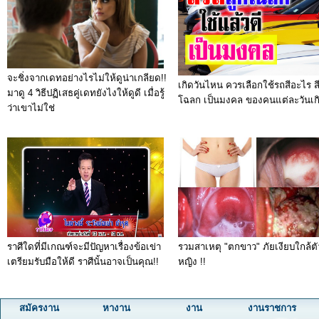
จะชิ่งจากเดทอย่างไรไม่ให้ดูน่าเกลียด!!
เกิดวันไหน ควรเลือกใช้รถสีอะไร ส
มาดู 4 วิธีปฏิเสธคู่เดทยังไงให้ดูดี เมื่อรู้
โฉลก เป็นมงคล ของคนแต่ละวันเก
ว่าเขาไม่ใช่
ราศีใดที่มีเกณฑ์จะมีปัญหาเรื่องข้อเข่า
รวมสาเหตุ "ตกขาว" ภัยเงียบใกล้ตัว
เตรียมรับมือให้ดี ราศีนั้นอาจเป็นคุณ!!
หญิง !!
สมัครงาน
หางาน
งาน
งานราชการ