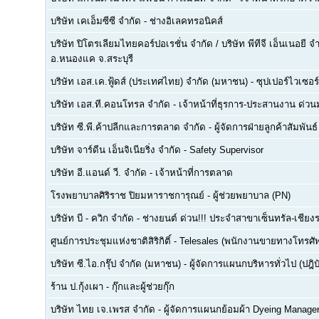
บริษัท เคเอ็มซีซี จำกัด
-
ช่างอิเลคทรอนิคส์
บริษัท ปิโตรเลียมไทยคอร์ปอเรชั่น จำกัด / บริษัท พีทีจี เอ็นเนอยี 
อ.หนองแค จ.สระบุรี
บริษัท เอส.เค.ฟู้ดส์ (ประเทศไทย) จำกัด (มหาชน)
-
ซุปเปอร์ไวเซอร์
บริษัท เอส.ที.คอนโทรล จำกัด
-
เจ้าหน้าที่ธุรการ-ประสานงาน ด่ว
บริษัท ซี.พี.ค้าปลีกและการตลาด จำกัด
-
ผู้จัดการฝ่ายลูกค้าสัมพันธ์
บริษัท จาร์ดีน เอ็นจิเนียริ่ง จำกัด
-
Safety Supervisor
บริษัท อี.แอนด์ วี. จำกัด
-
เจ้าหน้าที่การตลาด
โรงพยาบาลศิริราช ปิยมหาราชการุณย์
-
ผู้ช่วยพยาบาล (PN)
บริษัท บี - ควิก จำกัด
-
ช่างยนต์ ด่วน!!! ประจำสาขาเซ็นทรัล-เชียงร
ศูนย์การประชุมแห่งชาติสิริกิติ์
-
Telesales (พนักงานขายทางโทรศัพท์
บริษัท ซี.ไอ.กรุ๊ป จำกัด (มหาชน)
-
ผู้จัดการแผนกบริหารทั่วไป (ปฎิบ
ร้าน ป.กุ้งเผา
-
กุ๊กและผู้ช่วยกุ๊ก
บริษัท ไทย เจ.เพรส จำกัด
-
ผู้จัดการแผนกย้อมผ้า Dyeing Manage