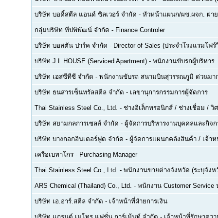
บริษัท บอดี้สตีล แอนด์ ซิลเวอร์ จำกัด
-
หัวหน้าแผนก/ผช.ผจก. ฝ่า
กลุ่มบริษัท ทีปพิพัฒน์ จำกัด
-
Finance Controler
บริษัท บอสตัน ปาร์ค จำกัด
-
Director of Sales (ประจำโรงแรมโฟร์ว
บริษัท J L HOUSE (Serviced Apartment)
-
พนักงานขับรถผู้บริหาร
บริษัท เอสซีทีซี จำกัด
-
พนักงานขับรถ สนามบินสุวรรณภูมิ ด่วนมาก
บริษัท ธนสารเซ็นทรัลสตีล จำกัด
-
เลขานุการกรรมการผู้จัดการ
Thai Stainless Steel Co., Ltd.
-
ช่างอิเล็กทรอนิกส์ / ช่างเชื่อม / 
บริษัท สยามกลการเซลส์ จำกัด
-
ผู้จัดการบริหารงานบุคคลและกิจกา
บริษัท บางกอกอินเตอร์ฟูด จำกัด
-
ผู้จัดการแผนกคลังสินค้า / เจ้าหน
เครือเบทาโกร
-
Purchasing Manager
Thai Stainless Steel Co., Ltd.
-
พนักงานขายต่างจังหวัด (ระบุจังหว
ARS Chemical (Thailand) Co., Ltd.
-
พนักงาน Customer Service
บริษัท เอ.อาร์.สตีล จำกัด
-
เจ้าหน้าที่ฝ่ายการเงิน
บริษัท แกรนด์ เมโทร แฟชั่น การ์เม้นท์ จำกัด
-
เจ้าหน้าที่รักษาคว