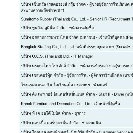
บริษัท เซ็นทรัล เรสตอรองส์ กรุ๊ป จำกัด
-
ผู้ช่วยผู้จัดการร้านฝึกหัด 
สะพานควาย/บิ๊กซีราชดำริ
Sumitomo Rubber (Thailand) Co., Ltd.
-
Senior HR (Recruitment,T
บริษัท พูนกิจอลูมินั่ม จำกัด
-
พนักงานจัดซื้อ
บริษัท อุตสาหกรรมพรมไทย จำกัด (มหาชน)
-
เจ้าหน้าที่บุคคล (Pay
Bangkok Staffing Co., Ltd.
-
เจ้าหน้าที่สรรหาบุคคลากร (รับเพศชาย
บริษัท O.C.S. (Thailand) Ltd.
-
IT Manager
บริษัท ตระกูลไทย โปรดักส์ จำกัด
-
พนักงานขับรถส่งของ(รถกระบะ
บริษัท เชสเตอร์ฟู้ด จำกัด
-
ผู้จัดการร้าน - ผู้จัดการร้านฝึกหัด (ปร
โรงแรมแมนดาริน โอเรียนเต็ล กรุงเทพฯ
-
ช่างแอร์
บริษัท คิง เพาเวอร์ อินเตอร์เนชั่นแนล จำกัด
-
Staff II - Driver (
Kanok Furniture and Decoration Co., Ltd
-
เจ้าหน้าที่จัดซื้อ
บริษัท พี เค ออโต้โมบิล จำกัด
-
ธุรการ
บริษัท แอบเปิ้ล คอร์ปอเรชั่น จำกัด
-
ช่างเทคนิค
บริษัท โกลบอล คอมพิวเตอร์ เน็ตเวิร์ค จำกัด
-
Customer Service (ด