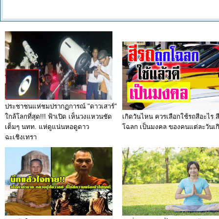
ประชาชนแห่ชมปรากฏการณ์ "ดาวเสาร์"
ใกล้โลกที่สุด!!! ฟ้าเปิด เห็นวงแหวนชัด
เกิดวันไหน ควรเลือกใช้รถสีอะไร ส
เต็มๆ นทท. แห่ดูแน่นหอดูดาว
โฉลก เป็นมงคล ของคนแต่ละวันเก
ฉะเชิงเทรา