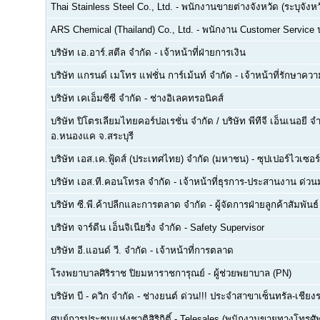
Thai Stainless Steel Co., Ltd.
-
พนักงานขายต่างจังหวัด (ระบุจังหว
ARS Chemical (Thailand) Co., Ltd.
-
พนักงาน Customer Service
บริษัท เอ.อาร์.สตีล จำกัด
-
เจ้าหน้าที่ฝ่ายการเงิน
บริษัท แกรนด์ เมโทร แฟชั่น การ์เม้นท์ จำกัด
-
เจ้าหน้าที่รักษาคว
บริษัท เคเอ็มซีซี จำกัด
-
ช่างอิเลคทรอนิคส์
บริษัท ปิโตรเลียมไทยคอร์ปอเรชั่น จำกัด / บริษัท พีทีจี เอ็นเนอยี 
อ.หนองแค จ.สระบุรี
บริษัท เอส.เค.ฟู้ดส์ (ประเทศไทย) จำกัด (มหาชน)
-
ซุปเปอร์ไวเซอร์
บริษัท เอส.ที.คอนโทรล จำกัด
-
เจ้าหน้าที่ธุรการ-ประสานงาน ด่ว
บริษัท ซี.พี.ค้าปลีกและการตลาด จำกัด
-
ผู้จัดการฝ่ายลูกค้าสัมพันธ์
บริษัท จาร์ดีน เอ็นจิเนียริ่ง จำกัด
-
Safety Supervisor
บริษัท อี.แอนด์ วี. จำกัด
-
เจ้าหน้าที่การตลาด
โรงพยาบาลศิริราช ปิยมหาราชการุณย์
-
ผู้ช่วยพยาบาล (PN)
บริษัท บี - ควิก จำกัด
-
ช่างยนต์ ด่วน!!! ประจำสาขาเซ็นทรัล-เชียงร
ศูนย์การประชุมแห่งชาติสิริกิติ์
-
Telesales (พนักงานขายทางโทรศัพท์