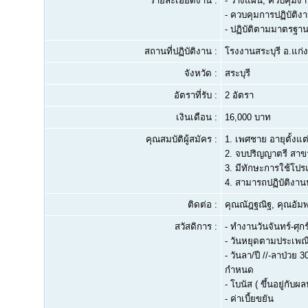
รายละเอียดงาน :
- วางแผน, ควบคุมง
- ควบคุมการปฏิบัติง
- ปฏิบัติตามมาตรฐา
สถานที่ปฏิบัติงาน :
โรงงานสระบุรี อ.แก
จังหวัด :
สระบุรี
อัตราที่รับ :
2 อัตรา
เงินเดือน :
16,000 บาท
คุณสมบัติผู้สมัคร :
1.
เพศชาย อายุตั้งแต่
2.
จบปริญญาตรี สาขาว
3.
มีทักษะการใช้โปร
4.
สามารถปฏิบัติงาน
ติดต่อ :
คุณณัฎฐณิฐ, คุณอัม
สวัสดิการ :
- ทำงานวันจันทร์-ศุกร
- วันหยุดตามประเพณี 
- วันลา/ปี //-ลาป่วย 
กำหนด
- โบนัส ( ขึ้นอยู่กั
- ค่าเบี้ยขยัน