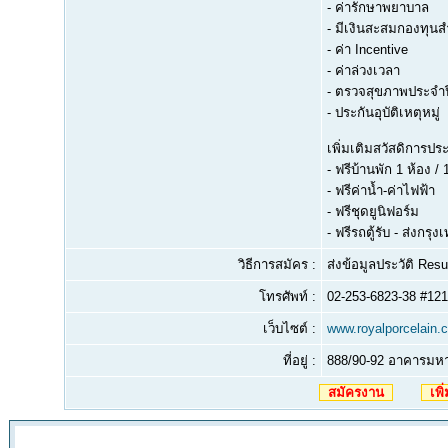
- ค่ารักษาพยาบาล
- มีเงินสะสมกองทุนส
- ค่า Incentive
- ค่าล่วงเวลา
- ตรวจสุขภาพประจำป
- ประกันอุบัติเหตุหมู่
เพิ่มเติมสวัสดิการป
- ฟรีบ้านพัก 1 ห้อง / 
- ฟรีค่าน้ำ-ค่าไฟฟ้า
- ฟรีชุดยูนิฟอร์ม
- ฟรีรถตู้รับ - ส่งกรุ
วิธีการสมัคร :
ส่งข้อมูลประวัติ Re
โทรศัพท์ :
02-253-6823-38 #12
เว็บไซต์ :
www.royalporcelain.c
ที่อยู่ :
888/90-92 อาคารมหา
สมัครงาน
เพิ