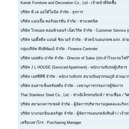
Kanok Furniture and Decoration Co., Ltd
-
เจ้าหน้าที่จัดซื้อ
บริษัท พี เค ออโต้โมบิล จำกัด
-
ธุรการ
บริษัท แอบเปิ้ล คอร์ปอเรชั่น จำกัด
-
ช่างเทคนิค
บริษัท โกลบอล คอมพิวเตอร์ เน็ตเวิร์ค จำกัด
-
Customer Service (ด
บริษัท บอดี้สตีล แอนด์ ซิลเวอร์ จำกัด
-
หัวหน้าแผนก/ผช.ผจก. ฝ่า
กลุ่มบริษัท ทีปพิพัฒน์ จำกัด
-
Finance Controler
บริษัท บอสตัน ปาร์ค จำกัด
-
Director of Sales (ประจำโรงแรมโฟร์ว
บริษัท J L HOUSE (Serviced Apartment)
-
พนักงานขับรถผู้บริหาร
บริษัท เอสซีทีซี จำกัด
-
พนักงานขับรถ สนามบินสุวรรณภูมิ ด่วนมาก
บริษัท ธนสารเซ็นทรัลสตีล จำกัด
-
เลขานุการกรรมการผู้จัดการ
Thai Stainless Steel Co., Ltd.
-
ช่างอิเล็กทรอนิกส์ / ช่างเชื่อม / 
บริษัท สยามกลการเซลส์ จำกัด
-
ผู้จัดการบริหารงานบุคคลและกิจกา
บริษัท บางกอกอินเตอร์ฟูด จำกัด
-
ผู้จัดการแผนกคลังสินค้า / เจ้าหน
เครือเบทาโกร
-
Purchasing Manager