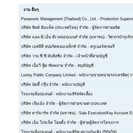
งาน
อื่นๆ
Panasonic Management (Thailand) Co., Ltd.
-
Production Supervi
บริษัท ฟิลด์ อิมแพ็ค (ประเทศไทย) จำกัด
-
ผู้จัดการฝ่ายผลิต
บริษัท แอล.พี.เอ็น ดีเวลลอปเมนท์ จำกัด (มหาชน)
-
วิศวกรบำรุงรั
บริษัท เอฟบีที สปอร์ตคอมเพล็กซ์ จำกัด
-
ครูเนอร์สเซอรี่
บริษัท วาย.ซี.ซี.พับลิสซิ่ง จำกัด
-
เจ้าหน้าที่ฝ่ายบัญชี
บริษัท เอ็มวี ฟู้ด ซัพพลาย จำกัด
-
สมุห์บัญชี
Loxley Public Company Limited
-
พนักงานขายหน่วยรถ/เครดิต( ก
บริษัท บัดดี้ กรุ๊ป จำกัด
-
พนักงานบัญชี
โรงแรมท็อปแลนด์
-
พนักงานเสิร์ฟจัดเลี้ยง
บริษัท เจียเม้ง จำกัด
-
ผู้จัดการฝ่ายขายต่างประเทศ
บริษัท คาร์มาร์ท จำกัด (มหาชน)
-
Sale Executive/Key Account E
บริษัท เอ็ม โปรเจ็ค โฮลดิ้ง จำกัด
-
ผู้ช่วยผู้จัดการโครงการ
โรงแรมท็อปแลนด์
-
พนักงานเสิร์ฟ สถานบันเทิง (ปิกัสโซ่)