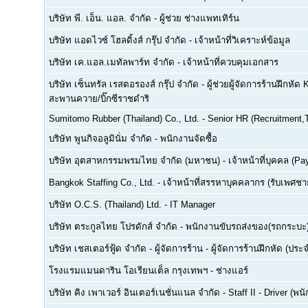
บริษัท พี. เอ็น. แอล. จำกัด
-
ผู้ช่วย ช่างแพทเทิร์น
บริษัท แอดไวซ์ โฮลดิ้งส์ กรุ๊ป จำกัด
-
เจ้าหน้าที่วิเคราะห์ข้อมูล
บริษัท เค.แอล.เมทัลพาร์ท จำกัด
-
เจ้าหน้าที่ควบคุมเอกสาร
บริษัท เซ็นทรัล เรสตอรองส์ กรุ๊ป จำกัด
-
ผู้ช่วยผู้จัดการร้านฝึกหัด 
สะพานควาย/บิ๊กซีราชดำริ
Sumitomo Rubber (Thailand) Co., Ltd.
-
Senior HR (Recruitment,T
บริษัท พูนกิจอลูมินั่ม จำกัด
-
พนักงานจัดซื้อ
บริษัท อุตสาหกรรมพรมไทย จำกัด (มหาชน)
-
เจ้าหน้าที่บุคคล (Pay
Bangkok Staffing Co., Ltd.
-
เจ้าหน้าที่สรรหาบุคคลากร (รับเพศชาย
บริษัท O.C.S. (Thailand) Ltd.
-
IT Manager
บริษัท ตระกูลไทย โปรดักส์ จำกัด
-
พนักงานขับรถส่งของ(รถกระบะ
บริษัท เชสเตอร์ฟู้ด จำกัด
-
ผู้จัดการร้าน - ผู้จัดการร้านฝึกหัด (ปร
โรงแรมแมนดาริน โอเรียนเต็ล กรุงเทพฯ
-
ช่างแอร์
บริษัท คิง เพาเวอร์ อินเตอร์เนชั่นแนล จำกัด
-
Staff II - Driver (