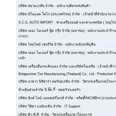
บริษัท สยามเภสัช จำกัด
-
พนักงานติดรถส่งสินค้า
บริษัท อิโนแอค โตไก (ประเทศไทย) จำกัด
-
เจ้าหน้าที่สำนักงาน
S.C.G. AUTO IMPORT
-
ช่างเครื่องยนต์ และช่างเทคนิค ( รถยุโรป -
บริษัท เดอะ ไมเนอร์ ฟู้ด กรุ๊ป จำกัด (มหาชน)
-
พนักงานประจำร้าน(F
บางนา
บริษัท ไทยไทม์ เซอร์วิส จำกัด
-
พนักงานขับรถลีมูซีน
บริษัท เดอะ ไมเนอร์ ฟู้ด กรุ๊ป จำกัด (มหาชน)
-
พนักงานประจำร้าน(
เกล้า
บริษัท เครื่องดื่มกระทิงแดง จำกัด และบริษัทในเครือ
-
เจ้าหน้าที่
Bridgestone Tire Manufacturing (Thailand) Co., Ltd
-
Production P
บริษัท อาควา นิชิฮาร่า คอร์ปอเรชั่น จำกัด
-
วิศวกรเครื่องกล(โรงงา
ห้างหุ้นส่วนจำกัด บี.ลั๊ค.กี้
-
พ่อครัว/แม่ครัว
บริษัท พิงค์ ไลน์ เอนเตอร์ไพรส์ จำกัด
-
พริตตี้/MC/พิธีกร (งานประ
บริษัท วิธิตา แอนิเมชั่น จำกัด
-
IT Support
บริษัท คิว.ที.ที. จำกัด
-
วิศวกรเครื่องกล (โครงการ)