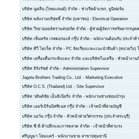
บริษัท นูคลีน (ไทยแลนด์) จำกัด
-
ช่างรีดผ้าแขก, ยูนิฟอร์ม
บริษัท พลังงานบริสุทธิ์ จำกัด (มหาชน)
-
Electrical Operation
บริษัท วีรยาออยล์ทรานสปอร์ต จำกัด
-
ผู้ช่วยผู้จัดการทรัพยากรบ
บริษัท เซ็นทรัล เรสตอรองส์ กรุ๊ป จำกัด
-
พนักงานต้อนรับ ประจำห้า
บริษัท ทีวี ไดเร็ค จำกัด
-
PC จัดเรียงเเละเเนะนำสินค้า (หน่วยวิ่ง) 
บริษัท เครื่องดื่มกระทิงแดง จำกัด และบริษัทในเครือ
-
หัวหน้างา
บริษัท จิรังรัชต์ จำกัด
-
Administration Supervisor
Jagota Brothers Trading Co., Ltd.
-
Marketing Executive
บริษัท O.C.S. (Thailand) Ltd.
-
Site Supervisor
บริษัท วสันต์ชัย เอ็นจิเนียริ่ง จำกัด
-
พนักงานช่างซ่อมบำรุง
บริษัท เออร์เบิร์นบิสซิเนส กรุ๊ป จำกัด
-
เจ้าหน้าที่ฝ่ายบัญชี
บริษัท บอว์น กรุ๊ป จำกัด
-
หัวหน้าฝ่ายวิศวกรรม (ประจำสระบุรี)
บริษัท ซี.พี.ค้าปลีกและการตลาด จำกัด
-
เจ้าหน้าที่ค่าแรง
ศรีบุญมา โฮมแคร์
-
พนักงานขาย สาขาปทุมธานี