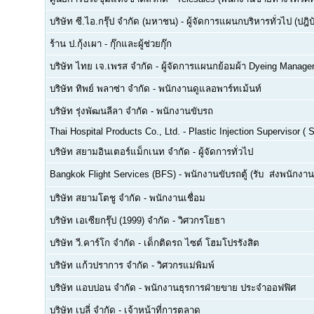
บริษัท ซี.ไอ.กรุ๊ป จำกัด (มหาชน)
-
ผู้จัดการแผนกบริหารทั่วไป (ปฎิบ
ร้าน ป.กุ้งเผา
-
กุ๊กและผู้ช่วยกุ๊ก
บริษัท ไทย เจ.เพรส จำกัด
-
ผู้จัดการแผนกย้อมผ้า Dyeing Manage
บริษัท ทิพย์ พลาซ่า จำกัด
-
พนักงานดูแลอพาร์ทเม้นท์
บริษัท รุ่งพัฒนลีลา จำกัด
-
พนักงานขับรถ
Thai Hospital Products Co., Ltd.
-
Plastic Injection Supervisor (
บริษัท สยามอินเตอร์แม็กเนท จำกัด
-
ผู้จัดการทั่วไป
Bangkok Flight Services (BFS)
-
พนักงานขับรถตู้ (รับ  ส่งพนักงาน
บริษัท สยามโตชู จำกัด
-
พนักงานเชื่อม
บริษัท เอเซียกรุ๊ป (1999) จำกัด
-
วิศวกรโยธา
บริษัท วี.คาร์โก จำกัด
-
เด็กติดรถ ไซต์ โฮมโปรรังสิต
บริษัท แก้วปราการ จำกัด
-
วิศวกรแม่พิมพ์
บริษัท แอบปอน จำกัด
-
พนักงานธุรการฝ่ายขาย ประจำออฟฟิศ
บริษัท เบลี่ จำกัด
-
เจ้าหน้าที่การตลาด